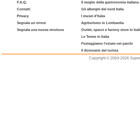
F.A.Q.
Il meglio della gastronomia italiana
Contatti
Gli alberghi del nord Italia
Privacy
I musei d'Italia
Segnala un errore
Agriturismo in Lombardia
Segnala una nuova struttura
Outlet, spacci e factory store in Ital
Le Terme in Italia
Festeggiamo l'estate nei parchi
Il dizionario del turista
Copyright © 2004-2026 Supero L