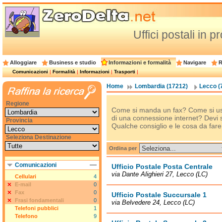
Uffici postali in 
Alloggiare
Business e studio
Informazioni e formalità
Navigare
R
Comunicazioni
|
Formalità
|
Informazioni
|
Trasporti
|
Home
Lombardia (17212)
Lecco (
Regione
Come si manda un fax? Come si us
di una connessione internet? Devi 
Provincia
Qualche consiglio e le cosa da fare
Seleziona Destinazione
Ordina per
Comunicazioni
Ufficio Postale Posta Centrale
via Dante Alighieri 27, Lecco (LC)
Cellulari
4
E-mail
0
Fax
0
Ufficio Postale Succursale 1
Frasi fondamentali
0
via Belvedere 24, Lecco (LC)
Telefoni pubblici
1
Telefono
9