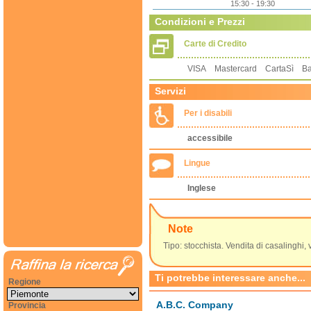
15:30 - 19:30
Condizioni e Prezzi
Carte di Credito
VISA Mastercard CartaSì B
Servizi
Per i disabili
accessibile
Lingue
Inglese
Note
Tipo: stocchista. Vendita di casalinghi, v
Ti potrebbe interessare anche...
Regione
A.B.C. Company
Provincia