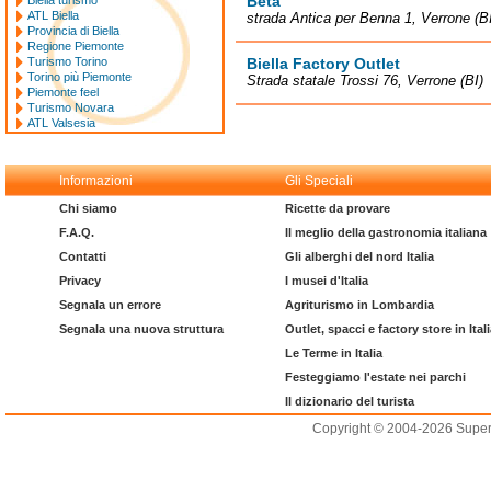
Beta
Biella turismo
ATL Biella
strada Antica per Benna 1, Verrone (B
Provincia di Biella
Regione Piemonte
Turismo Torino
Biella Factory Outlet
Torino più Piemonte
Strada statale Trossi 76, Verrone (BI)
Piemonte feel
Turismo Novara
ATL Valsesia
Informazioni
Gli Speciali
Chi siamo
Ricette da provare
F.A.Q.
Il meglio della gastronomia italiana
Contatti
Gli alberghi del nord Italia
Privacy
I musei d'Italia
Segnala un errore
Agriturismo in Lombardia
Segnala una nuova struttura
Outlet, spacci e factory store in Ital
Le Terme in Italia
Festeggiamo l'estate nei parchi
Il dizionario del turista
Copyright © 2004-2026 Supero L