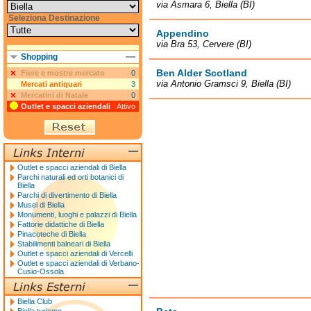
via Asmara 6, Biella (BI)
Seleziona Destinazione
Appendino
via Bra 53, Cervere (BI)
Shopping
Ben Alder Scotland
Fiere e mostre mercato
0
via Antonio Gramsci 9, Biella (BI)
Mercati antiquari
3
Mercatini di Natale
0
Outlet e spacci aziendali
Attivo
Outlet e spacci aziendali di Biella
Parchi naturali ed orti botanici di
Biella
Parchi di divertimento di Biella
Musei di Biella
Monumenti, luoghi e palazzi di Biella
Fattorie didattiche di Biella
Pinacoteche di Biella
Stabilimenti balneari di Biella
Outlet e spacci aziendali di Vercelli
Outlet e spacci aziendali di Verbano-
Cusio-Ossola
Biella Club