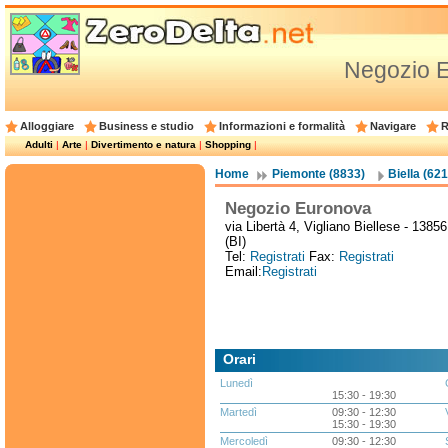
Negozio 
Alloggiare
Business e studio
Informazioni e formalità
Navigare
R
Adulti
|
Arte
|
Divertimento e natura
|
Shopping
|
Home
Piemonte (8833)
Biella (621
Negozio Euronova
via Libertà 4, Vigliano Biellese - 13856
(BI)
Tel:
Registrati
Fax:
Registrati
Email:
Registrati
Orari
Lunedì
15:30 - 19:30
Martedì
09:30 - 12:30
15:30 - 19:30
Mercoledì
09:30 - 12:30