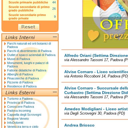
Scuole primarie pubbliche
44
Scuole secondarie di primo
26
grado pubbliche
Scuole secondarie primo
9
grado private
Parchi naturali ed orti botanici di
Padova
Parchi di divertimento di Padova
Outlet e spacci aziendali di Padova
Alfredo Oriani (Settima Direzione
Musei di Padova
via Alessandro Tassoni 17, Padova (P
Monumenti, luoghi e palazzi di
Padova
Fattorie didattiche di Padova
Alvise Cornaro - Liceo scientific
Alberghi di Padova
via Antonio Riccoboni 14, Padova (PD
Pinacoteche di Padova
Pizzerie di Padova
Residence di Padova
Alvise Cornaro - Succursale dell
Curbastro (Settima Direzione Did
via Alessandro Tassoni 17, Padova (P
Turismo a Padova
Provincia di Padova
Conoscere Padova
Amedeo Modigliani - Liceo artist
Padova incoming
via Degli Scrovegni 30, Padova (PD)
Cappella degli Scrovegni
Regione Veneto
InfoDolomiti
Andrea Briosco
Veneto tra terra e cielo