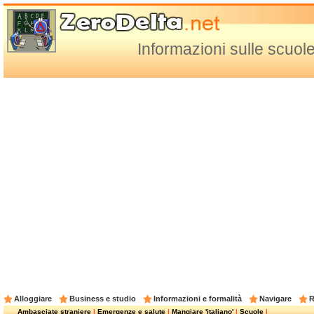
Informazioni sulle scuol
Alloggiare
Business e studio
Informazioni e formalità
Navigare
R
Ambasciate straniere
|
Emergenze e salute
|
Mangiare 'italiano'
|
Scuole
|