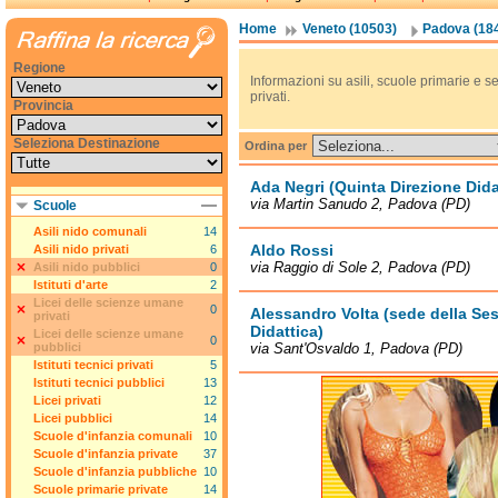
Home
Veneto (10503)
Padova (18
Regione
Informazioni su asili, scuole primarie e se
privati.
Provincia
Seleziona Destinazione
Ordina per
Ada Negri (Quinta Direzione Dida
via Martin Sanudo 2, Padova (PD)
Scuole
Asili nido comunali
14
Aldo Rossi
Asili nido privati
6
via Raggio di Sole 2, Padova (PD)
Asili nido pubblici
0
Istituti d'arte
2
Licei delle scienze umane
0
Alessandro Volta (sede della Ses
privati
Didattica)
Licei delle scienze umane
0
pubblici
via Sant'Osvaldo 1, Padova (PD)
Istituti tecnici privati
5
Istituti tecnici pubblici
13
Licei privati
12
Licei pubblici
14
Scuole d'infanzia comunali
10
Scuole d'infanzia private
37
Scuole d'infanzia pubbliche
10
Scuole primarie private
14