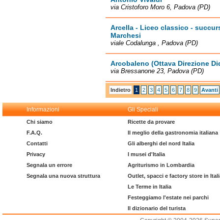
via Cristoforo Moro 6, Padova (PD)
Arcella - Liceo classico - succu
Marchesi
viale Codalunga , Padova (PD)
Arcobaleno (Ottava Direzione Did
via Bressanone 23, Padova (PD)
Indietro
1
2
3
4
5
6
7
8
9
Avanti
Informazioni
Gli Speciali
Chi siamo
Ricette da provare
F.A.Q.
Il meglio della gastronomia italiana
Contatti
Gli alberghi del nord Italia
Privacy
I musei d'Italia
Segnala un errore
Agriturismo in Lombardia
Segnala una nuova struttura
Outlet, spacci e factory store in Ital
Le Terme in Italia
Festeggiamo l'estate nei parchi
Il dizionario del turista