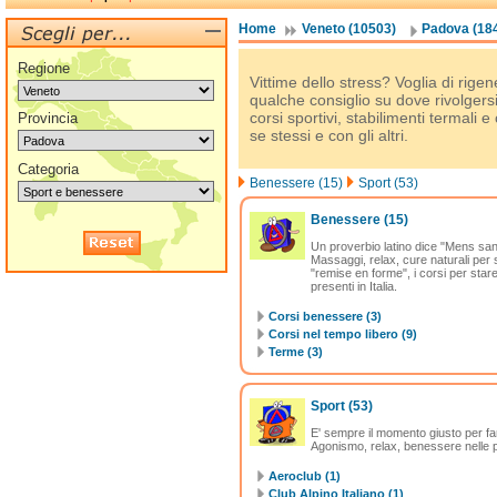
Home
Veneto (10503)
Padova (18
Regione
Vittime dello stress? Voglia di rige
qualche consiglio su dove rivolgersi
corsi sportivi, stabilimenti termali
Provincia
se stessi e con gli altri.
Categoria
Benessere (15)
Sport (53)
Benessere
(15)
Un proverbio latino dice "Mens sa
Massaggi, relax, cure naturali per s
"remise en forme", i corsi per stare 
presenti in Italia.
Corsi benessere (3)
Corsi nel tempo libero (9)
Terme (3)
Sport
(53)
E' sempre il momento giusto per fare 
Agonismo, relax, benessere nelle pa
Aeroclub (1)
Club Alpino Italiano (1)