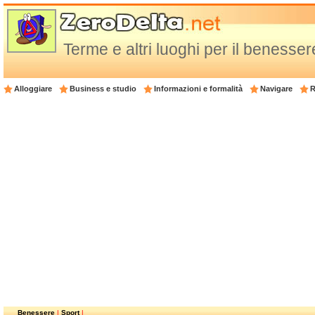
Terme e altri luoghi per il benesser
Alloggiare
Business e studio
Informazioni e formalità
Navigare
R
Benessere
|
Sport
|