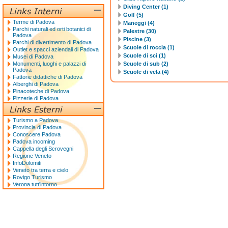
Diving Center (1)
Golf (5)
Terme di Padova
Maneggi (4)
Parchi naturali ed orti botanici di
Palestre (30)
Padova
Piscine (3)
Parchi di divertimento di Padova
Scuole di roccia (1)
Outlet e spacci aziendali di Padova
Scuole di sci (1)
Musei di Padova
Monumenti, luoghi e palazzi di
Scuole di sub (2)
Padova
Scuole di vela (4)
Fattorie didattiche di Padova
Alberghi di Padova
Pinacoteche di Padova
Pizzerie di Padova
Turismo a Padova
Provincia di Padova
Conoscere Padova
Padova incoming
Cappella degli Scrovegni
Regione Veneto
InfoDolomiti
Veneto tra terra e cielo
Rovigo Turismo
Verona tutt'intorno