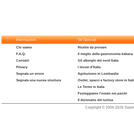
Informazioni
Gli Speciali
Chi siamo
Ricette da provare
F.A.Q.
Il meglio della gastronomia italiana
Contatti
Gli alberghi del nord Italia
Privacy
I musei d'Italia
Segnala un errore
Agriturismo in Lombardia
Segnala una nuova struttura
Outlet, spacci e factory store in Ital
Le Terme in Italia
Festeggiamo l'estate nei parchi
Il dizionario del turista
Copyright © 2004-2026 Supero L