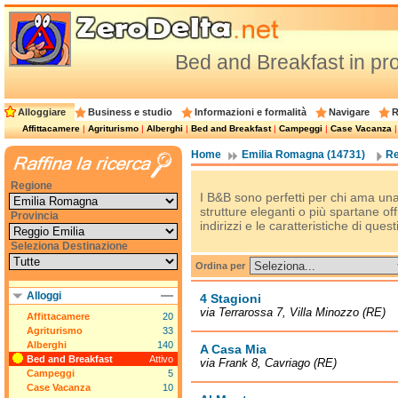
Bed and Breakfast in pro
Alloggiare
Business e studio
Informazioni e formalità
Navigare
R
Affittacamere
|
Agriturismo
|
Alberghi
|
Bed and Breakfast
|
Campeggi
|
Case Vacanza
Home
Emilia Romagna (14731)
Re
Regione
I B&B sono perfetti per chi ama una 
strutture eleganti o più spartane of
Provincia
indirizzi e le caratteristiche di questi
Seleziona Destinazione
Ordina per
Alloggi
4 Stagioni
via Terrarossa 7, Villa Minozzo (RE)
Affittacamere
20
Agriturismo
33
Alberghi
140
A Casa Mia
Bed and Breakfast
Attivo
via Frank 8, Cavriago (RE)
Campeggi
5
Case Vacanza
10