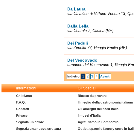
Da Laura
via Cavalieri di Vittorio Veneto 13, Qu
Dalla Lella
via Costole 7, Casina (RE)
Dei Paduli
via Zimella 77, Reggio Emilia (RE)
Del Vescovado
stradone del Vescovado 1, Reggio Emi
Indietro
1
2
3
4
Avanti
Informazioni
Gli Speciali
Chi siamo
Ricette da provare
F.A.Q.
Il meglio della gastronomia italiana
Contatti
Gli alberghi del nord Italia
Privacy
I musei d'Italia
Segnala un errore
Agriturismo in Lombardia
Segnala una nuova struttura
Outlet, spacci e factory store in Ital