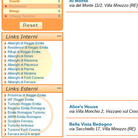
Al Monte
Ostelli
6
via del Monte 11/2, Villa Minozzo (RE)
Residence
0
Rifugi
8
Villaggi Turistici
0
Alberghi di Reggio Emilia
Residence di Reggio Emilia
Rifugi di Reggio Emilia
Alberghi di Rimini
Alberghi di Ravenna
Alberghi di Piacenza
Alberghi di Parma
Alberghi di Modena
Alberghi di Forlì Cesena
Alberghi di Ferrara
Provincia di Reggio Emilia
IAT Reggio Emilia
Turismo Reggio Emilia
Alice's House
Regione Emilia Romagna
via Villa Monchio 2, Vezzano sul Cros
Emilia Romagna Turismo
ARPA Emilia Romagna
Scoprire Ferrara
Bella Vista Bedogno
Turismo forlivese
via Secchiello 17, Villa Minozzo (RE)
Turismo Forlì Cesena
Ferrara terra e acque