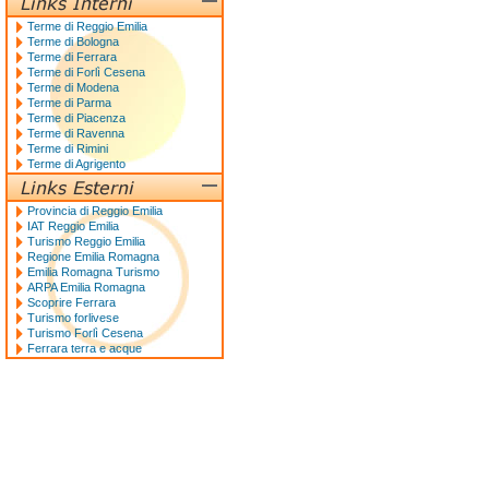
Terme di Reggio Emilia
Terme di Bologna
Terme di Ferrara
Terme di Forlì Cesena
Terme di Modena
Terme di Parma
Terme di Piacenza
Terme di Ravenna
Terme di Rimini
Terme di Agrigento
Provincia di Reggio Emilia
IAT Reggio Emilia
Turismo Reggio Emilia
Regione Emilia Romagna
Emilia Romagna Turismo
ARPA Emilia Romagna
Scoprire Ferrara
Turismo forlivese
Turismo Forlì Cesena
Ferrara terra e acque