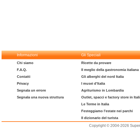
Informazioni
Gli Speciali
Chi siamo
Ricette da provare
F.A.Q.
Il meglio della gastronomia italiana
Contatti
Gli alberghi del nord Italia
Privacy
I musei d'Italia
Segnala un errore
Agriturismo in Lombardia
Segnala una nuova struttura
Outlet, spacci e factory store in Ital
Le Terme in Italia
Festeggiamo l'estate nei parchi
Il dizionario del turista
Copyright © 2004-2026 Supero L