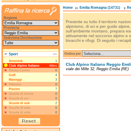
Home
Emilia Romagna (14731)
Re
Regione
Presente su tutto il territorio nazion
alpinismo, di sci e per guide alpine, 
Provincia
sull'ambiente montano, prepara esc
attivamente nel soccorso alpino e s
Seleziona Destinazione
bivacchi e rifugi. Di seguito i recapit
Ordina per
Sport
Aeroclub
1
Club Alpino Italiano Reggio Emil
Club Alpino Italiano
Attivo
viale dei Mille 32, Reggio Emilia (RE)
Diving Center
0
Golf
4
Maneggi
3
Palestre
0
Piscine
7
Scuole di roccia
0
Scuole di sci
0
Scuole di sub
2
Scuole di vela
0
Scuole di volo
0