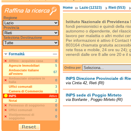
Home
Lazio (12323)
Rieti (553)
Regione
Istituto Nazionale di Previdenza 
fondi pensionistici e quindi della ri
Provincia
autonomo o dipendente, del rilascio
lavoro per malattia o altri motivi cer
Seleziona Destinazione
Per informazioni è attivo il Contac
803164 chiamata gratuita accessibil
rete fissa e mobile, 24 ore su 24); 
Formalità
venerdì dalle ore 8 alle ore 20 e il 
Affitto - acquisto casa
0
Agenzie Immobiliari
5
Ordina per
Ambasciate italiane
67
all'estero
INPS Direzione Provinciale di Rie
Ambasciate straniere in
0
Italia
via Cintia 42, Rieti (RI)
Uffici comunali
3
Camera di Commercio
1
INPS sede di Poggio Mirteto
INPS
Attivo
via Bonfante , Poggio Mirteto (RI)
Notai
2
Permesso di soggiorno
0
Uffici comunali
0
Visti/permessi di
0
soggiorno