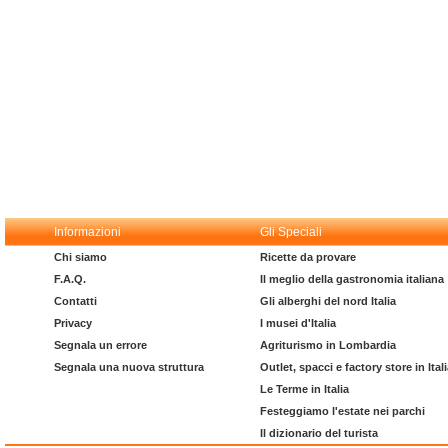
Informazioni
Gli Speciali
Chi siamo
Ricette da provare
F.A.Q.
Il meglio della gastronomia italiana
Contatti
Gli alberghi del nord Italia
Privacy
I musei d'Italia
Segnala un errore
Agriturismo in Lombardia
Segnala una nuova struttura
Outlet, spacci e factory store in Ital
Le Terme in Italia
Festeggiamo l'estate nei parchi
Il dizionario del turista