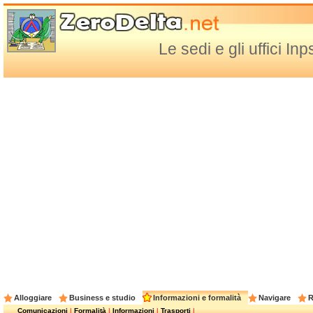
Le sedi e gli uffici Inp
Alloggiare
Business e studio
Informazioni e formalità
Navigare
R
Comunicazioni
|
Formalità
|
Informazioni
|
Trasporti
|