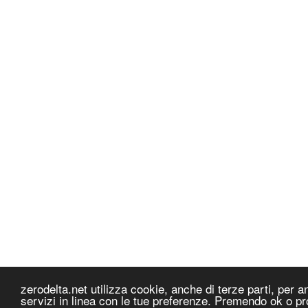
zerodelta.net utilizza cookie, anche di terze parti, per ana
servizi in linea con le tue preferenze. Premendo ok o pr