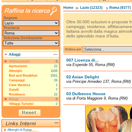
Home
Lazio (12323)
Roma (9377)
Regione
Oltre 30.000 soluzioni e proposte fra
campeggi, residence, affittacamere, 
Provincia
italiana avvolti dalla magica atmosfe
dello splendido mare d'Italia.
Seleziona Destinazione
Ordina per
Alloggi
007 Licenza di...
Affittacamere
0
via Esperide 55, Roma (RM)
Agriturismo
22
Alberghi
1109
Bed and Breakfast
1551
02 Asian Delight
Campeggi
26
via Principe Amedeo 137, Roma (RM)
Case Vacanza
1
Ostelli
7
03 Dulbecco House
Residence
22
via di Porta Maggiore 9, Roma (RM)
Rifugi
0
Villaggi Turistici
2
Alberghi di Roma