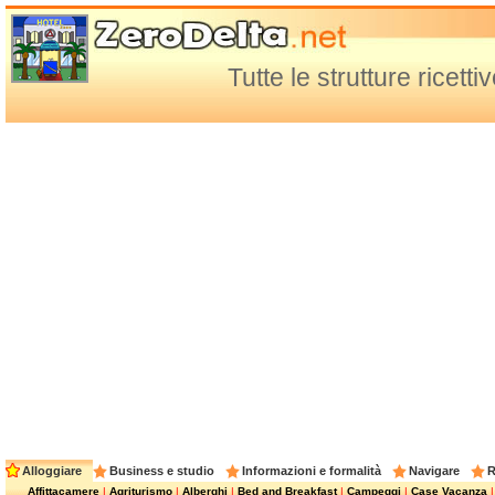
Tutte le strutture ricett
Alloggiare
Business e studio
Informazioni e formalità
Navigare
R
Affittacamere
|
Agriturismo
|
Alberghi
|
Bed and Breakfast
|
Campeggi
|
Case Vacanza