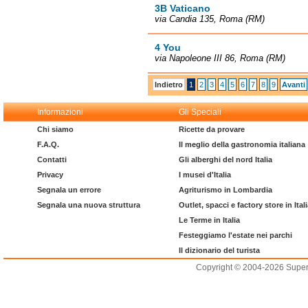
3B Vaticano
via Candia 135, Roma (RM)
4 You
via Napoleone III 86, Roma (RM)
Indietro
1
2
3
4
5
6
7
8
9
Avanti
Informazioni
Gli Speciali
Chi siamo
Ricette da provare
F.A.Q.
Il meglio della gastronomia italiana
Contatti
Gli alberghi del nord Italia
Privacy
I musei d'Italia
Segnala un errore
Agriturismo in Lombardia
Segnala una nuova struttura
Outlet, spacci e factory store in Ital
Le Terme in Italia
Festeggiamo l'estate nei parchi
Il dizionario del turista
Copyright © 2004-2026 Supero L