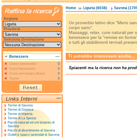
Home
Liguria (6038)
Savona (170
Regione
Un proverbio latino dice "Mens san
corpo sano".
Provincia
Massaggi, relax, cure naturali per sta
benessere per la "remise en forme",
Seleziona Destinazione
e tutti gli stabilimenti termali present
Ti potrebbe interessare anche...
Benessere
Centri benessere
0
Spiacenti ma la ricerca non ha prod
Corsi benessere
0
Corsi nel tempo libero
0
Terme
0
Terme di Savona
Terme di Genova
Terme di Imperia
Terme di La Spezia
Parchi naturali ed orti botanici di
Savona
Parchi di divertimento di Savona
Outlet e spacci aziendali di Savona