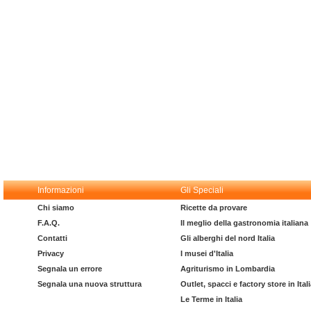
Informazioni
Gli Speciali
Chi siamo
Ricette da provare
F.A.Q.
Il meglio della gastronomia italiana
Contatti
Gli alberghi del nord Italia
Privacy
I musei d'Italia
Segnala un errore
Agriturismo in Lombardia
Segnala una nuova struttura
Outlet, spacci e factory store in Ital
Le Terme in Italia