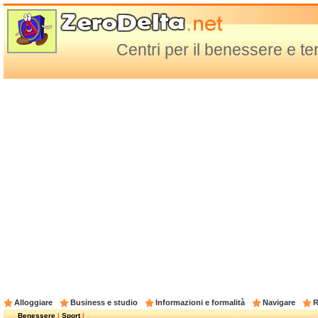
Centri per il benessere e t
Alloggiare
Business e studio
Informazioni e formalità
Navigare
R
Benessere
|
Sport
|