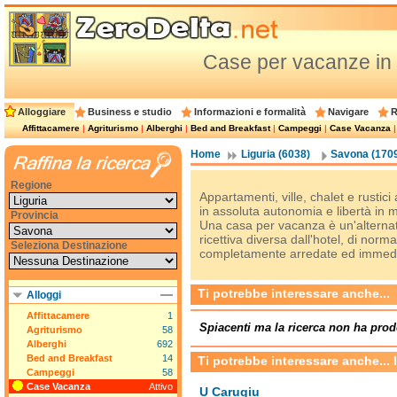
Case per vacanze in 
Alloggiare
Business e studio
Informazioni e formalità
Navigare
R
Affittacamere
|
Agriturismo
|
Alberghi
|
Bed and Breakfast
|
Campeggi
|
Case Vacanza
Home
Liguria (6038)
Savona (170
Regione
Appartamenti, ville, chalet e rustic
in assoluta autonomia e libertà in
Provincia
Una casa per vacanza è un'alternati
ricettiva diversa dall'hotel, di norm
Seleziona Destinazione
completamente arredate ed immedia
Ti potrebbe interessare anche...
Alloggi
Affittacamere
1
Spiacenti ma la ricerca non ha prod
Agriturismo
58
Alberghi
692
Bed and Breakfast
14
Ti potrebbe interessare anche... 
Campeggi
58
Case Vacanza
Attivo
U Carugiu