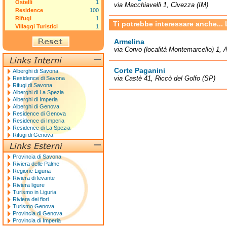
Ostelli
1
via Macchiavelli 1, Civezza (IM)
Residence
100
Rifugi
1
Ti potrebbe interessare anche...
Villaggi Turistici
1
Armelina
via Corvo (località Montemarcello) 1, 
Corte Paganini
Alberghi di Savona
via Castè 41, Riccò del Golfo (SP)
Residence di Savona
Rifugi di Savona
Alberghi di La Spezia
Alberghi di Imperia
Alberghi di Genova
Residence di Genova
Residence di Imperia
Residence di La Spezia
Rifugi di Genova
Provincia di Savona
Riviera delle Palme
Regione Liguria
Riviera di levante
Riviera ligure
Turismo in Liguria
Riviera dei fiori
Turismo Genova
Provincia di Genova
Provincia di Imperia