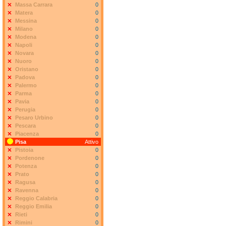
Massa Carrara
0
Matera
0
Messina
0
Milano
0
Modena
0
Napoli
0
Novara
0
Nuoro
0
Oristano
0
Padova
0
Palermo
0
Parma
0
Pavia
0
Perugia
0
Pesaro Urbino
0
Pescara
0
Piacenza
0
Pisa
Attivo
Pistoia
0
Pordenone
0
Potenza
0
Prato
0
Ragusa
0
Ravenna
0
Reggio Calabria
0
Reggio Emilia
0
Rieti
0
Rimini
0