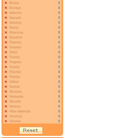
Roma
0
Rovigo
0
Salerno
0
Sassari
0
Savona
0
Siena
0
Siracusa
0
Sondrio
0
Taranto
0
Teramo
0
Terni
0
Torino
0
Trapani
0
Trento
0
Treviso
0
Trieste
0
Udine
0
Varese
0
Venezia
0
Verbania
0
Vercelli
0
Verona
0
Vibo Valentia
0
Vicenza
0
Viterbo
0