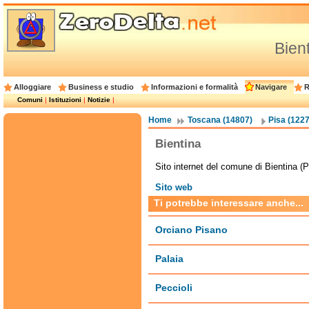
Bien
Alloggiare
Business e studio
Informazioni e formalità
Navigare
R
Comuni
|
Istituzioni
|
Notizie
|
Home
Toscana (14807)
Pisa (1227
Bientina
Sito internet del comune di Bientina (P
Sito web
Ti potrebbe interessare anche...
Orciano Pisano
Palaia
Peccioli