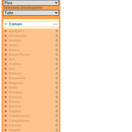
Seleziona Destinazione
Comuni
Agrigento
0
Alessandria
0
Ancona
0
Aosta
0
Arezzo
0
Ascoli Piceno
0
Asti
0
Avellino
0
Bari
0
Belluno
0
Benevento
0
Bergamo
0
Biella
0
Bologna
0
Bolzano
0
Brescia
0
Brindisi
0
Cagliari
0
Caltanissetta
0
Campobasso
0
Caserta
0
Catania
0