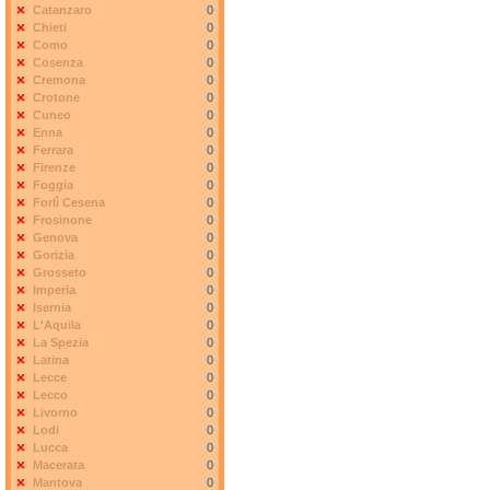
Catanzaro
0
Chieti
0
Como
0
Cosenza
0
Cremona
0
Crotone
0
Cuneo
0
Enna
0
Ferrara
0
Firenze
0
Foggia
0
Forlì Cesena
0
Frosinone
0
Genova
0
Gorizia
0
Grosseto
0
Imperia
0
Isernia
0
L'Aquila
0
La Spezia
0
Latina
0
Lecce
0
Lecco
0
Livorno
0
Lodi
0
Lucca
0
Macerata
0
Mantova
0