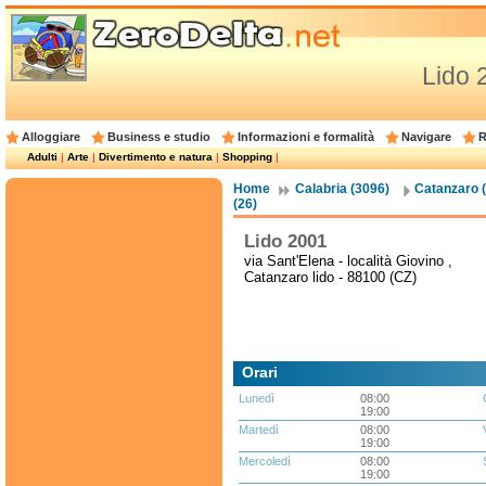
Lido 
Alloggiare
Business e studio
Informazioni e formalità
Navigare
R
Adulti
|
Arte
|
Divertimento e natura
|
Shopping
|
Home
Calabria (3096)
Catanzaro 
(26)
Lido 2001
via Sant'Elena - località Giovino ,
Catanzaro lido - 88100 (CZ)
Orari
Lunedì
08:00
19:00
Martedì
08:00
19:00
Mercoledì
08:00
19:00