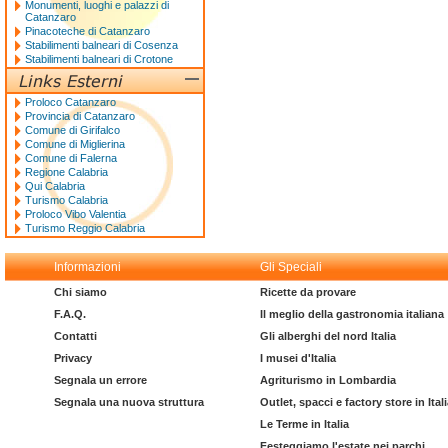
Monumenti, luoghi e palazzi di
Catanzaro
Pinacoteche di Catanzaro
Stabilimenti balneari di Cosenza
Stabilimenti balneari di Crotone
Proloco Catanzaro
Provincia di Catanzaro
Comune di Girifalco
Comune di Miglierina
Comune di Falerna
Regione Calabria
Qui Calabria
Turismo Calabria
Proloco Vibo Valentia
Turismo Reggio Calabria
Informazioni
Gli Speciali
Chi siamo
Ricette da provare
F.A.Q.
Il meglio della gastronomia italiana
Contatti
Gli alberghi del nord Italia
Privacy
I musei d'Italia
Segnala un errore
Agriturismo in Lombardia
Segnala una nuova struttura
Outlet, spacci e factory store in Ital
Le Terme in Italia
Festeggiamo l'estate nei parchi