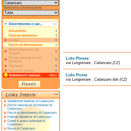
Seleziona Destinazione
Divertimento e nat...
Discoteche
3
Fattorie didattiche
3
Grotte
0
Parchi di divertimento
1
Parchi faunistici ed
0
acquari
Parchi naturali ed orti
Lido Pineta
0
botanici
via Lungomare , Catanzaro (CZ)
Planetari
0
Scuole di cucina
0
Lido Poste
Stabilimenti balneari
Attivo
via Lungomare , Catanzaro lido (CZ)
Stabilimenti balneari di Catanzaro
Parchi naturali ed orti botanici di
Catanzaro
Parchi di divertimento di Catanzaro
Fattorie didattiche di Catanzaro
Outlet e spacci aziendali di
Catanzaro
Musei di Catanzaro