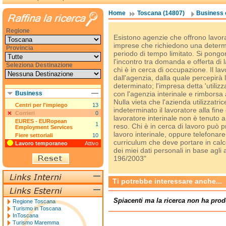
Home
Toscana (14807)
Business e
Regione
Esistono agenzie che offrono lavorat
imprese che richiedono una determi
Provincia
periodo di tempo limitato. Si pongo
l'incontro tra domanda e offerta di
Seleziona Destinazione
chi è in cerca di occupazione. Il la
dall'agenzia, dalla quale percepirà
determinato; l'impresa detta 'utilizz
Business
con l'agenzia interinale e rimborsa 
Nulla vieta che l'azienda utilizzat
Centri per l'impiego
13
indeterminato il lavoratore alla fine
Corrieri
0
lavoratore interinale non è tenuto a 
EURES - EURopean
1
reso. Chi è in cerca di lavoro può p
Employment Services
lavoro interinale, oppure telefonare 
Fiere settoriali
10
curriculum che deve portare in calce
Lavoro temporaneo
Attivo
dei miei dati personali in base agli 
196/2003"
Ti potrebbe interessare anche...
Spiacenti ma la ricerca non ha prod
Regione Toscana
Turismo in Toscana
InToscana
Turismo Maremma