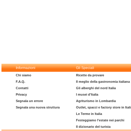
Informazioni
Gli Speciali
Chi siamo
Ricette da provare
F.A.Q.
Il meglio della gastronomia italiana
Contatti
Gli alberghi del nord Italia
Privacy
I musei d'Italia
Segnala un errore
Agriturismo in Lombardia
Segnala una nuova struttura
Outlet, spacci e factory store in Ital
Le Terme in Italia
Festeggiamo l'estate nei parchi
Il dizionario del turista