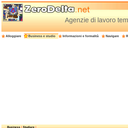
Agenzie di lavoro te
Alloggiare
Business e studio
Informazioni e formalità
Navigare
R
Business
|
Studiare
|