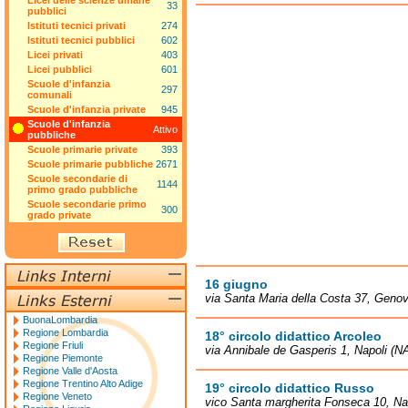
Licei delle scienze umane
33
pubblici
Istituti tecnici privati
274
Istituti tecnici pubblici
602
Licei privati
403
Licei pubblici
601
Scuole d'infanzia
297
comunali
Scuole d'infanzia private
945
Scuole d'infanzia
Attivo
pubbliche
Scuole primarie private
393
Scuole primarie pubbliche
2671
Scuole secondarie di
1144
primo grado pubbliche
Scuole secondarie primo
300
grado private
16 giugno
via Santa Maria della Costa 37, Geno
BuonaLombardia
Regione Lombardia
18° circolo didattico Arcoleo
Regione Friuli
via Annibale de Gasperis 1, Napoli (N
Regione Piemonte
Regione Valle d'Aosta
Regione Trentino Alto Adige
19° circolo didattico Russo
Regione Veneto
vico Santa margherita Fonseca 10, Na