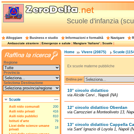
Scuole d'infanzia (scu
Alloggiare
Business e studio
Informazioni e formalità
Navigare
R
Ambasciate straniere
|
Emergenze e salute
|
Mangiare 'italiano'
|
Scuole
|
Home
Vivere (20875)
Scuole (115
Regione
Ex scuole materne pubbliche
Provincia
Ordina per
Seleziona Destinazione
10° circolo didattico
via Alcide Cervi , Napoli (NA)
Scuole
Asili nido comunali
200
12° circolo didattico Oberdan
Asili nido privati
416
via Carrozzieri a Monteoliveto 13, Nap
Asili nido pubblici
810
Istituti d'arte
79
13° circolo didattico Cappella C
Licei delle scienze umane
18
via Sant' Ignazio di Loyola 1, Napoli (
privati