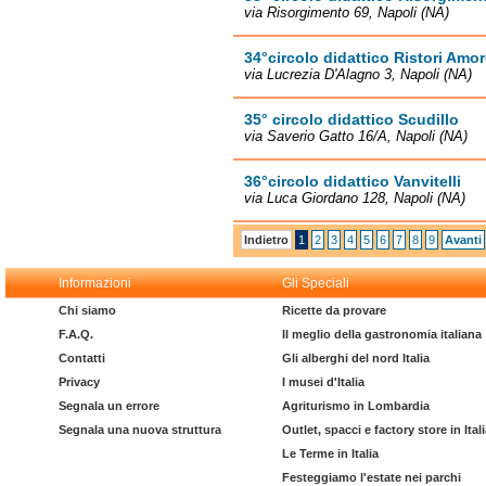
via Risorgimento 69, Napoli (NA)
34°circolo didattico Ristori Amo
via Lucrezia D'Alagno 3, Napoli (NA)
35° circolo didattico Scudillo
via Saverio Gatto 16/A, Napoli (NA)
36°circolo didattico Vanvitelli
via Luca Giordano 128, Napoli (NA)
Indietro
1
2
3
4
5
6
7
8
9
Avanti
Informazioni
Gli Speciali
Chi siamo
Ricette da provare
F.A.Q.
Il meglio della gastronomia italiana
Contatti
Gli alberghi del nord Italia
Privacy
I musei d'Italia
Segnala un errore
Agriturismo in Lombardia
Segnala una nuova struttura
Outlet, spacci e factory store in Ital
Le Terme in Italia
Festeggiamo l'estate nei parchi