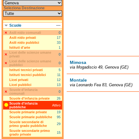
Seleziona Destinazione
Scuole
Asili nido comunali
0
Asili nido privati
17
Asili nido pubblici
33
Istituti d'arte
1
Licei delle scienze umane
0
privati
Licei delle scienze umane
Mimosa
0
pubblici
via Mogadiscio 49, Genova (GE)
Istituti tecnici privati
5
Istituti tecnici pubblici
11
Montale
Licei privati
12
via Leonardo Fea 83, Genova (GE)
Licei pubblici
13
Scuole d'infanzia
0
comunali
Scuole d'infanzia private
26
Scuole d'infanzia
Attivo
pubbliche
Scuole primarie private
19
Scuole primarie pubbliche
95
Scuole secondarie di
29
primo grado pubbliche
Scuole secondarie primo
15
grado private