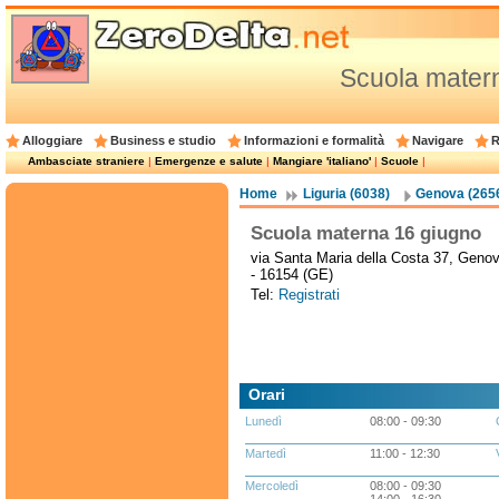
Scuola mater
Alloggiare
Business e studio
Informazioni e formalità
Navigare
R
Ambasciate straniere
|
Emergenze e salute
|
Mangiare 'italiano'
|
Scuole
|
Home
Liguria (6038)
Genova (265
Scuola materna 16 giugno
via Santa Maria della Costa 37, Geno
- 16154 (GE)
Tel:
Registrati
Orari
Lunedì
08:00 - 09:30
Martedì
11:00 - 12:30
Mercoledì
08:00 - 09:30