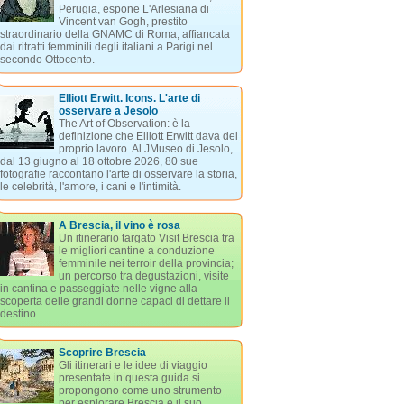
Perugia, espone L'Arlesiana di
Vincent van Gogh, prestito
straordinario della GNAMC di Roma, affiancata
dai ritratti femminili degli italiani a Parigi nel
secondo Ottocento.
Elliott Erwitt. Icons. L'arte di
osservare a Jesolo
The Art of Observation: è la
definizione che Elliott Erwitt dava del
proprio lavoro. Al JMuseo di Jesolo,
dal 13 giugno al 18 ottobre 2026, 80 sue
fotografie raccontano l'arte di osservare la storia,
le celebrità, l'amore, i cani e l'intimità.
A Brescia, il vino è rosa
Un itinerario targato Visit Brescia tra
le migliori cantine a conduzione
femminile nei terroir della provincia;
un percorso tra degustazioni, visite
in cantina e passeggiate nelle vigne alla
scoperta delle grandi donne capaci di dettare il
destino.
Scoprire Brescia
Gli itinerari e le idee di viaggio
presentate in questa guida si
propongono come uno strumento
per esplorare Brescia e il suo