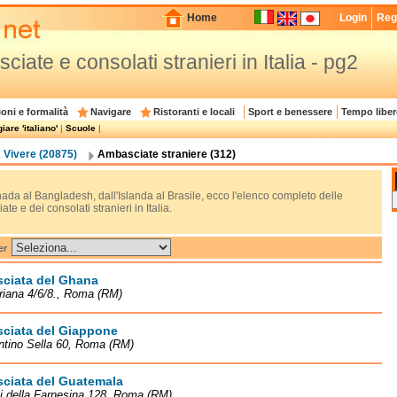
Home
Login
Regi
iate e consolati stranieri in Italia - pg2
oni e formalità
Navigare
Ristoranti e locali
Sport e benessere
Tempo liber
are 'italiano'
|
Scuole
|
Vivere (20875)
Ambasciate straniere (312)
ada al Bangladesh, dall'Islanda al Brasile, ecco l'elenco completo delle
te e dei consolati stranieri in Italia.
er
ciata del Ghana
riana 4/6/8., Roma (RM)
ciata del Giappone
ntino Sella 60, Roma (RM)
ciata del Guatemala
li della Farnesina 128, Roma (RM)