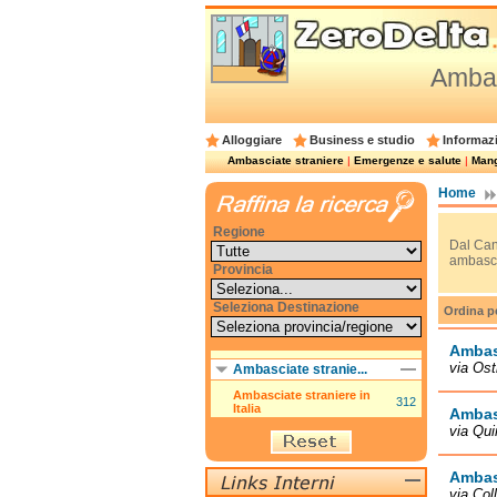
Ambasc
Alloggiare
Business e studio
Informazi
Ambasciate straniere
|
Emergenze e salute
|
Mangi
Home
Regione
Dal Can
ambascia
Provincia
Seleziona Destinazione
Ordina p
Ambas
via Ost
Ambasciate stranie...
Ambasciate straniere in
312
Italia
Ambas
via Qui
Ambas
via Col