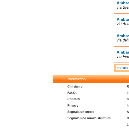
Ambas
via Br
Ambasc
via An
Ambas
via del
Ambas
via Fi
Indietro
Informazioni
G
Chi siamo
R
F.A.Q.
I
Contatti
G
Privacy
I
Segnala un errore
A
Segnala una nuova struttura
O
L