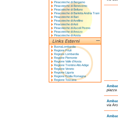
Pinacoteche di Bergamo
Pinacoteche di Benevento
Pinacoteche di Belluno
Pinacoteche di Barletta Andria Trani
Pinacoteche di Bari
Pinacoteche di Avellino
Pinacoteche di Asti
Pinacoteche di Ascoli Piceno
Pinacoteche di Arezzo
Pinacoteche di Aosta
BuonaLombardia
Regione Friuli
Regione Lombardia
Regione Piemonte
Regione Valle d'Aosta
Regione Trentino Alto Adige
Regione Veneto
Regione Liguria
Regione Emilia Romagna
Regione Toscana
Ambas
piazza
Ambas
via Ar
Ambas