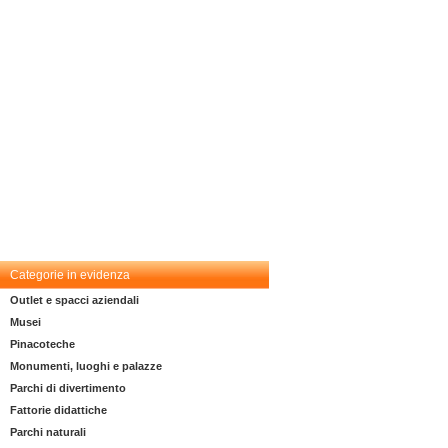
Categorie in evidenza
Outlet e spacci aziendali
Musei
Pinacoteche
Monumenti, luoghi e palazze
Parchi di divertimento
Fattorie didattiche
Parchi naturali