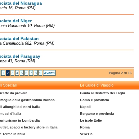
ciata del Nicaragua
escia 16, Roma (RM)
iata del Niger
tonio Baiamonti 10, Roma (RM)
ciata del Pakistan
la Camilluccia 682, Roma (RM)
ciata del Paraguay
renze 43, Roma (RM)
1
2
3
4
5
6
7
8
9
Avanti
Pagina 2 di 16
li Speciali
Le Guide di Viaggio
icette da provare
Guida al Distretto dei Laghi
l meglio della gastronomia italiana
Como e provincia
li alberghi del nord Italia
Napoli
 musei d'Italia
Bergamo e provincia
griturismo in Lombardia
Le isole Eolie
utlet, spacci e factory store in Italia
Roma
e Terme in Italia
Venezia