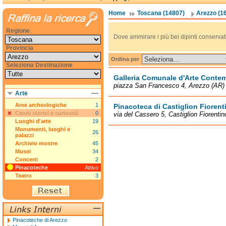
Home
Toscana (14807)
Arezzo (1
Regione
Dove ammirare i più bei dipinti conservati i
Provincia
Ordina per
Seleziona Destinazione
Galleria Comunale d'Arte Conte
piazza San Francesco 4, Arezzo (AR)
Arte
Aree archeologiche
1
Pinacoteca di Castiglion Fiorent
Cenni storici e curiosità
0
via del Cassero 5, Castiglion Fiorentin
Luoghi d'arte
19
Monumenti, luoghi e
26
palazzi
Archivio mostre
45
Musei
34
Concerti
2
Pinacoteche
Attivo
Teatro
3
Pinacoteche di Arezzo