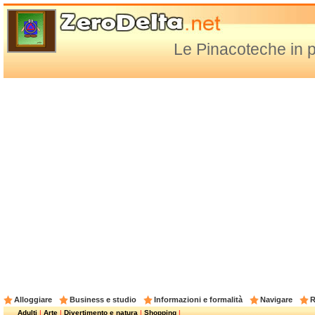
Le Pinacoteche in p
Alloggiare
Business e studio
Informazioni e formalità
Navigare
R
Adulti
|
Arte
|
Divertimento e natura
|
Shopping
|