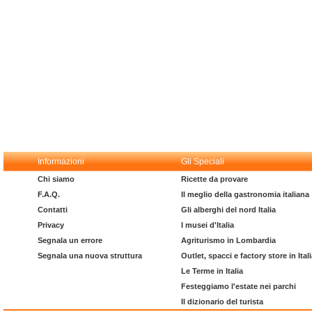
Informazioni
Gli Speciali
Chi siamo
Ricette da provare
F.A.Q.
Il meglio della gastronomia italiana
Contatti
Gli alberghi del nord Italia
Privacy
I musei d'Italia
Segnala un errore
Agriturismo in Lombardia
Segnala una nuova struttura
Outlet, spacci e factory store in Ital
Le Terme in Italia
Festeggiamo l'estate nei parchi
Il dizionario del turista