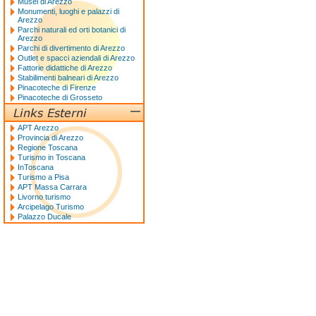
Musei di Arezzo
Monumenti, luoghi e palazzi di
Arezzo
Parchi naturali ed orti botanici di
Arezzo
Parchi di divertimento di Arezzo
Outlet e spacci aziendali di Arezzo
Fattorie didattiche di Arezzo
Stabilimenti balneari di Arezzo
Pinacoteche di Firenze
Pinacoteche di Grosseto
APT Arezzo
Provincia di Arezzo
Regione Toscana
Turismo in Toscana
InToscana
Turismo a Pisa
APT Massa Carrara
Livorno turismo
Arcipelago Turismo
Palazzo Ducale