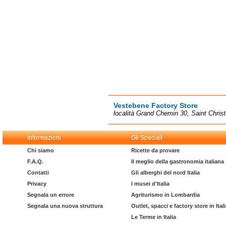
Vestebene Factory Store
località Grand Chemin 30, Saint Chris
Informazioni
Gli Speciali
Chi siamo
Ricette da provare
F.A.Q.
Il meglio della gastronomia italiana
Contatti
Gli alberghi del nord Italia
Privacy
I musei d'Italia
Segnala un errore
Agriturismo in Lombardia
Segnala una nuova struttura
Outlet, spacci e factory store in Ital
Le Terme in Italia