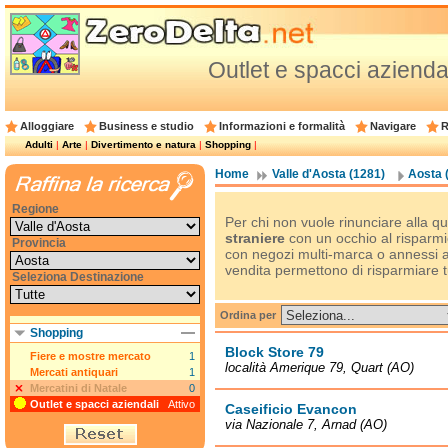
Outlet e spacci aziendal
Alloggiare
Business e studio
Informazioni e formalità
Navigare
R
Adulti
|
Arte
|
Divertimento e natura
|
Shopping
|
Home
Valle d'Aosta (1281)
Aosta 
Regione
Per chi non vuole rinunciare alla qu
straniere
con un occhio al risparmi
Provincia
con negozi multi-marca o annessi al
vendita permettono di risparmiare t
Seleziona Destinazione
Ordina per
Shopping
Block Store 79
Fiere e mostre mercato
1
località Amerique 79, Quart (AO)
Mercati antiquari
1
Mercatini di Natale
0
Outlet e spacci aziendali
Attivo
Caseificio Evancon
via Nazionale 7, Arnad (AO)