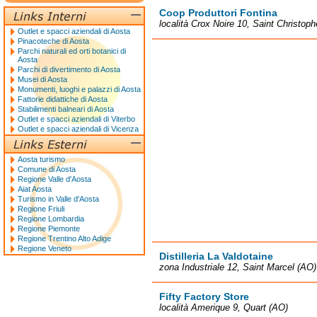
Coop Produttori Fontina
località Crox Noire 10, Saint Christop
Outlet e spacci aziendali di Aosta
Pinacoteche di Aosta
Parchi naturali ed orti botanici di
Aosta
Parchi di divertimento di Aosta
Musei di Aosta
Monumenti, luoghi e palazzi di Aosta
Fattorie didattiche di Aosta
Stabilimenti balneari di Aosta
Outlet e spacci aziendali di Viterbo
Outlet e spacci aziendali di Vicenza
Aosta turismo
Comune di Aosta
Regione Valle d'Aosta
Aiat Aosta
Turismo in Valle d'Aosta
Regione Friuli
Regione Lombardia
Regione Piemonte
Regione Trentino Alto Adige
Regione Veneto
Distilleria La Valdotaine
zona Industriale 12, Saint Marcel (AO)
Fifty Factory Store
località Amerique 9, Quart (AO)