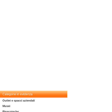
Categorie in evidenza
Outlet e spacci aziendali
Musei
Pinacoteche