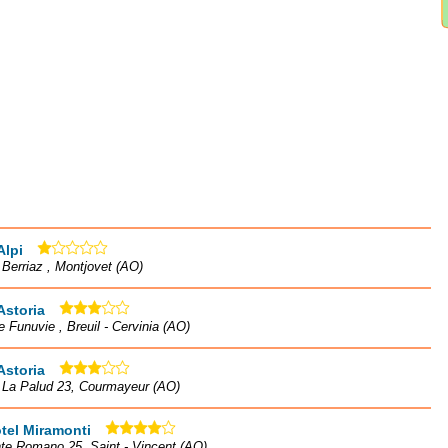
Alpi
à Berriaz , Montjovet (AO)
Astoria
e Funuvie , Breuil - Cervinia (AO)
Astoria
à La Palud 23, Courmayeur (AO)
tel Miramonti
te Romano 25, Saint - Vincent (AO)