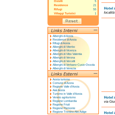
Ostelli
5
Residence
21
Hotel 
Rifugi
55
localit
Villaggi Turistici
1
Alberghi di Aosta
Residence di Aosta
Rifugi di Aosta
Alberghi di Viterbo
Alberghi di Vicenza
Alberghi di Vibo Valentia
Alberghi di Verona
Alberghi di Vercelli
Alberghi di Verbano-Cusio-Ossola
Alberghi di Venezia
Aosta turismo
Comune di Aosta
Regione Valle d'Aosta
Aiat Aosta
Turismo in Valle d'Aosta
Hotel 
Veneto agriturismo
Regione Lombardia
via Giu
Regione Friuli
Regione Piemonte
Regione Trentino Alto Adige
Hotel 