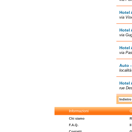
Hotel 
via Vis
Hotel 
via Gug
Hotel
via Pas
Auto -
localit
Hotel 
rue Des
Indietro
Informazioni
G
Chi siamo
R
F.A.Q.
I
Contatti
G