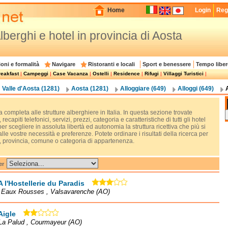
Home
Login
Regi
lberghi e hotel in provincia di Aosta
oni e formalità
Navigare
Ristoranti e locali
Sport e benessere
Tempo liber
eakfast
|
Campeggi
|
Case Vacanza
|
Ostelli
|
Residence
|
Rifugi
|
Villaggi Turistici
|
Valle d'Aosta (1281)
Aosta (1281)
Alloggiare (649)
Alloggi (649)
 completa alle strutture alberghiere in Italia. In questa sezione trovate
, recapiti telefonici, servizi, prezzi, categoria e caratteristiche di tutti gli hotel
 per scegliere in assoluta libertà ed autonomia la struttura ricettiva che più si
lle vostre necessità e preferenze. Potete ordinare i risultati della ricerca per
, provincia, comune o categoria di appartenenza.
er
A l'Hostellerie du Paradis
à Eaux Rousses , Valsavarenche (AO)
Aigle
La Palud , Courmayeur (AO)