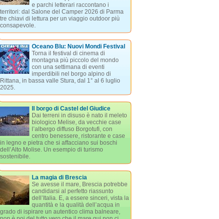
e parchi letterari raccontano i
territori: dal Salone del Camper 2026 di Parma
tre chiavi di lettura per un viaggio outdoor più
consapevole.
Oceano Blu: Nuovi Mondi Festival
Torna il festival di cinema di
montagna più piccolo del mondo
con una settimana di eventi
imperdibili nel borgo alpino di
Rittana, in bassa valle Stura, dal 1° al 6 luglio
2025.
Il borgo di Castel del Giudice
Dai terreni in disuso è nato il meleto
biologico Melise, da vecchie case
l’albergo diffuso Borgotufi, con
centro benessere, ristorante e case
in legno e pietra che si affacciano sui boschi
dell’Alto Molise. Un esempio di turismo
sostenibile.
La magia di Brescia
Se avesse il mare, Brescia potrebbe
candidarsi al perfetto riassunto
dell’Italia. E, a essere sinceri, vista la
quantità e la qualità dell’acqua in
grado di ispirare un autentico clima balneare,
non è poi del tutto vero che il mare qui non ci