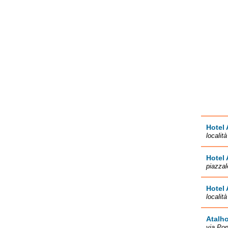
Hotel 
localit
Hotel 
piazzal
Hotel 
localit
Atalho
via Pon