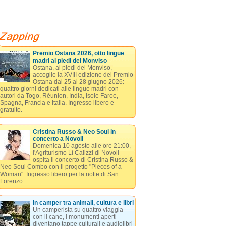
Premio Ostana 2026, otto lingue
madri ai piedi del Monviso
Ostana, ai piedi del Monviso,
accoglie la XVIII edizione del Premio
Ostana dal 25 al 28 giugno 2026:
quattro giorni dedicati alle lingue madri con
autori da Togo, Réunion, India, Isole Faroe,
Spagna, Francia e Italia. Ingresso libero e
gratuito.
Cristina Russo & Neo Soul in
concerto a Novoli
Domenica 10 agosto alle ore 21:00,
l'Agriturismo Lì Calizzi di Novoli
ospita il concerto di Cristina Russo &
Neo Soul Combo con il progetto "Pieces of a
Woman". Ingresso libero per la notte di San
Lorenzo.
In camper tra animali, cultura e libri
Un camperista su quattro viaggia
con il cane, i monumenti aperti
diventano tappe culturali e audiolibri