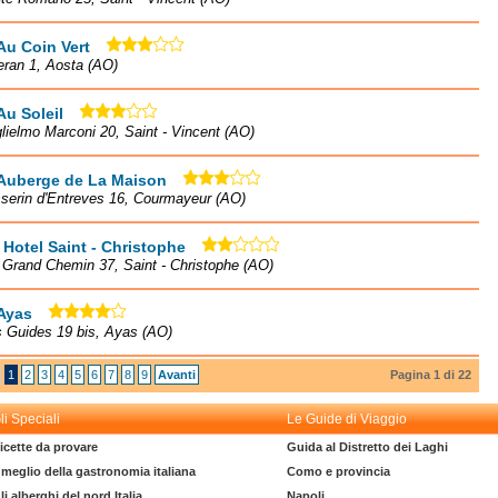
Au Coin Vert
eran 1, Aosta (AO)
Au Soleil
lielmo Marconi 20, Saint - Vincent (AO)
 Auberge de La Maison
serin d'Entreves 16, Courmayeur (AO)
 Hotel Saint - Christophe
à Grand Chemin 37, Saint - Christophe (AO)
Ayas
 Guides 19 bis, Ayas (AO)
1
2
3
4
5
6
7
8
9
Avanti
Pagina 1 di 22
li Speciali
Le Guide di Viaggio
icette da provare
Guida al Distretto dei Laghi
l meglio della gastronomia italiana
Como e provincia
li alberghi del nord Italia
Napoli