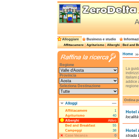
A
Alloggiare
Business e studio
Informazi
Affittacamere
|
Agriturismo
|
Alberghi
|
Bed and Br
Home
Regione
La guida
indirizzi
Provincia
italiani
addice a
Seleziona Destinazione
regione
Ordina p
Alloggi
Affittacamere
1
Hotel 
Agriturismo
40
localit
Alberghi
Attivo
Bed and Breakfast
55
Hotel 
Campeggi
38
strada 
Case Vacanza
0