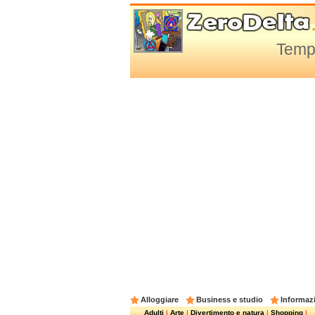
Tempo
Alloggiare
Business e studio
Informazi
Adulti
|
Arte
|
Divertimento e natura
|
Shopping
|