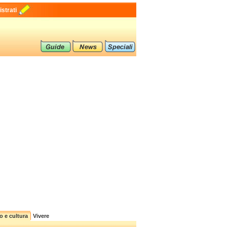
strati
o e cultura
Vivere