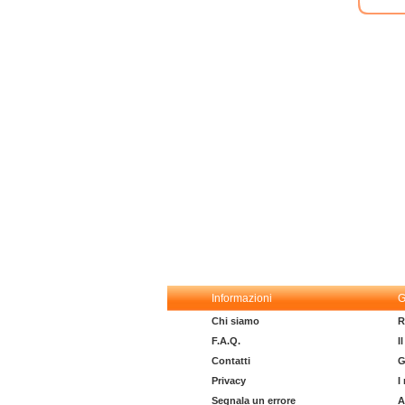
Informazioni
G
Chi siamo
R
F.A.Q.
I
Contatti
G
Privacy
I
Segnala un errore
A