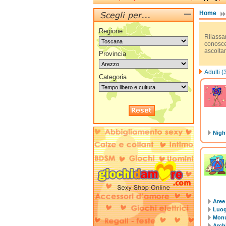
Home
Regione
Rilassar
conoscer
ascolta
Provincia
Adulti (
Categoria
Night
Aree
Luogh
Monu
Arch