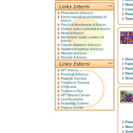
Muse
Conce
Pinacoteche di Arezzo
Pina
Parchi naturali ed orti botanici di
Teatr
Arezzo
Parchi di divertimento di Arezzo
Outlet e spacci aziendali di Arezzo
Musei di Arezzo
Monumenti, luoghi e palazzi di
Arezzo
Fattorie didattiche di Arezzo
Stabilimenti balneari di Arezzo
Alberghi di Arezzo
Pizzerie di Arezzo
Disc
Fatto
Parch
APT Arezzo
Parch
Provincia di Arezzo
Scuol
Regione Toscana
Turismo in Toscana
InToscana
Turismo a Pisa
APT Massa Carrara
Livorno turismo
Arcipelago Turismo
Palazzo Ducale
Fier
Merca
Outle