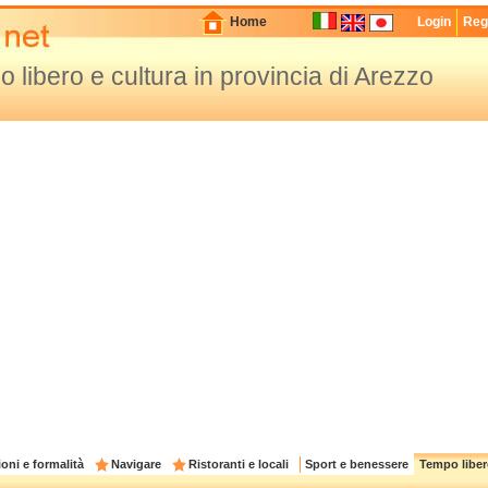
Home
Login
Regi
 libero e cultura in provincia di Arezzo
oni e formalità
Navigare
Ristoranti e locali
Sport e benessere
Tempo liber