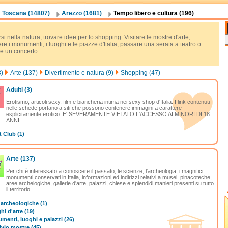
Toscana (14807)
Arezzo (1681)
Tempo libero e cultura (196)
si nella natura, trovare idee per lo shopping. Visitare le mostre d'arte,
e i monumenti, i luoghi e le piazze d'Italia, passare una serata a teatro o
re un concerto.
3)
Arte (137)
Divertimento e natura (9)
Shopping (47)
Adulti
(3)
Erotismo, articoli sexy, film e biancheria intima nei sexy shop d'Italia. I link contenuti
nelle schede portano a siti che possono contenere immagini a carattere
esplicitamente erotico. E' SEVERAMENTE VIETATO L'ACCESSO AI MINORI DI 18
ANNI.
 Club (1)
Arte
(137)
Per chi è interessato a conoscere il passato, le scienze, l'archeologia, i magnifici
monumenti conservati in Italia, informazioni ed indirizzi relativi a musei, pinacoteche,
aree archelogiche, gallerie d'arte, palazzi, chiese e splendidi manieri presenti su tutto
il territorio.
 archeologiche (1)
i d'arte (19)
menti, luoghi e palazzi (26)
ivio mostre (45)