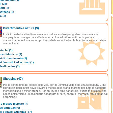
i (34)
rti (2)
coteche (2)
o (3)
Divertimento e natura
(9)
In città o nelle località di vacanza, ecco dove andare per godersi una serata in
compagnia od una giornata all'aria aperta oltre ad utili recapiti per impiegare
costruttivamente il vostro tempo libero dedicandovi ad un hobby, imparando a ballare
o a cucinare.
oteche (1)
rie didattiche (4)
i di divertimento (1)
i faunistici ed acquari (1)
e di cucina (2)
Shopping
(47)
Per le donne uno dei piaceri della vita, per gli uomini a volte solo una seccatura ... qui
gli indirizzi degli outlet dove trovare il meglio delle grandi marche per tutte la categorie
merceologiche a minor prezzo. Per chi invece ama bancarelle, curiosità e simpatiche
occasioni forniamo un calendario dettagliato di fiere, sagre e i mercatini tanto amati dai
collezionisti.
e e mostre mercato (4)
ti antiquari (6)
t e spacci aziendali (37)