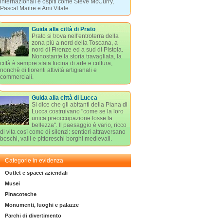
internazionali e ospiti come Steve McCurry,
Pascal Maitre e Ami Vitale.
Guida alla città di Prato
Prato si trova nell'entroterra della
zona più a nord della Toscana, a
nord di Firenze ed a sud di Pistoia.
Nonostante la storia travagliata, la
città è sempre stata fucina di arte e cultura,
nonchè di fiorenti attività artigianali e
commerciali.
Guida alla città di Lucca
Si dice che gli abitanti della Piana di
Lucca costruivano "come se la loro
unica preoccupazione fosse la
bellezza". Il paesaggio è vario, ricco
di vita così come di silenzi: sentieri attraversano
boschi, valli e pittoreschi borghi medievali.
Categorie in evidenza
Outlet e spacci aziendali
Musei
Pinacoteche
Monumenti, luoghi e palazze
Parchi di divertimento