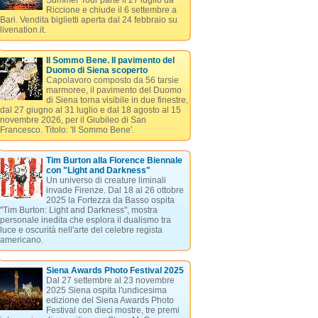
Summer Tour parte il 27 luglio da
Riccione e chiude il 6 settembre a
Bari. Vendita biglietti aperta dal 24 febbraio su
livenation.it.
Il Sommo Bene. Il pavimento del
Duomo di Siena scoperto
Capolavoro composto da 56 tarsie
marmoree, il pavimento del Duomo
di Siena torna visibile in due finestre,
dal 27 giugno al 31 luglio e dal 18 agosto al 15
novembre 2026, per il Giubileo di San
Francesco. Titolo: 'Il Sommo Bene'.
Tim Burton alla Florence Biennale
con "Light and Darkness"
Un universo di creature liminali
invade Firenze. Dal 18 al 26 ottobre
2025 la Fortezza da Basso ospita
"Tim Burton: Light and Darkness", mostra
personale inedita che esplora il dualismo tra
luce e oscurità nell'arte del celebre regista
americano.
Siena Awards Photo Festival 2025
Dal 27 settembre al 23 novembre
2025 Siena ospita l'undicesima
edizione del Siena Awards Photo
Festival con dieci mostre, tre premi