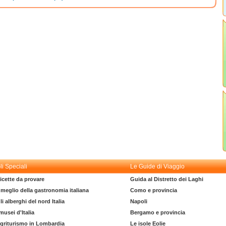
li Speciali
Le Guide di Viaggio
icette da provare
Guida al Distretto dei Laghi
l meglio della gastronomia italiana
Como e provincia
li alberghi del nord Italia
Napoli
 musei d'Italia
Bergamo e provincia
griturismo in Lombardia
Le isole Eolie