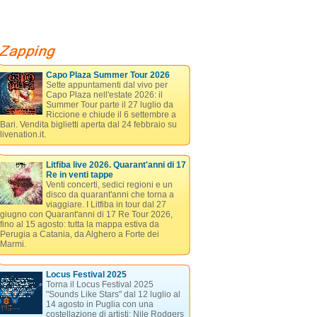
Capo Plaza Summer Tour 2026
Sette appuntamenti dal vivo per
Capo Plaza nell'estate 2026: il
Summer Tour parte il 27 luglio da
Riccione e chiude il 6 settembre a
Bari. Vendita biglietti aperta dal 24 febbraio su
livenation.it.
Litfiba live 2026. Quarant'anni di 17
Re in venti tappe
Venti concerti, sedici regioni e un
disco da quarant'anni che torna a
viaggiare. I Litfiba in tour dal 27
giugno con Quarant'anni di 17 Re Tour 2026,
fino al 15 agosto: tutta la mappa estiva da
Perugia a Catania, da Alghero a Forte dei
Marmi.
Locus Festival 2025
Torna il Locus Festival 2025
"Sounds Like Stars" dal 12 luglio al
14 agosto in Puglia con una
costellazione di artisti: Nile Rodgers