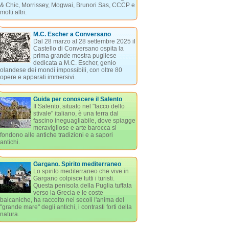
& Chic, Morrissey, Mogwai, Brunori Sas, CCCP e
molti altri.
M.C. Escher a Conversano
Dal 28 marzo al 28 settembre 2025 il
Castello di Conversano ospita la
prima grande mostra pugliese
dedicata a M.C. Escher, genio
olandese dei mondi impossibili, con oltre 80
opere e apparati immersivi.
Guida per conoscere il Salento
Il Salento, situato nel "tacco dello
stivale" italiano, è una terra dal
fascino ineguagliabile, dove spiagge
meravigliose e arte barocca si
fondono alle antiche tradizioni e a sapori
antichi.
Gargano. Spirito mediterraneo
Lo spirito mediterraneo che vive in
Gargano colpisce tutti i turisti.
Questa penisola della Puglia tuffata
verso la Grecia e le coste
balcaniche, ha raccolto nei secoli l'anima del
"grande mare" degli antichi, i contrasti forti della
natura.