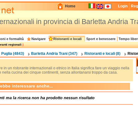
Home
Login
Regi
ternazionali in provincia di Barletta Andria Tr
oni e formalità
Navigare
Ristoranti e locali
Sport e benessere
Tempo liber
ranti regionali
|
Puglia (4843)
Barletta Andria Trani (347)
Ristoranti e locali (8)
Ristor
 in un ristorante internazionali o etnico in Italia significa fare un viaggio nella
e nella cucina dei cinque continenti, senza allontanarsi troppo da casa.
rebbe interessare anche...
nti ma la ricerca non ha prodotto nessun risultato