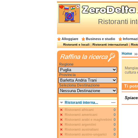
Ristoranti in
Alloggiare
Business e studio
Informazi
Ristoranti e locali
|
Ristoranti internazionali
|
Risto
Home
Regione
Mangiare
cultura 
Provincia
Seleziona Destinazione
Ti pot
Spiace
Ristoranti interna...
Ristoranti africani
0
Ristoranti americani
0
Ristoranti arabi e maghrebini
0
Ristoranti argentini
0
Ristoranti australiani
0
Ristoranti austro-ungarici
0