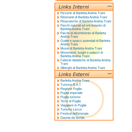
Pizzerie di Barletta Andria Trani
Ristoranti di Barletta Andria Trani
Pinacoteche di Barletta Andria Trani
Parchi naturali ed orti botanici di
Barletta Andria Trani
Parchi di divertimento di Barletta
Andria Trani
Outlet e spacci aziendali di Barletta
Andria Trani
Musei di Barletta Andria Trani
Monumenti, luoghi e palazzi di
Barletta Andria Trani
Fattorie didattiche di Barletta Andria
Trani
Alberghi di Barletta Andria Trani
Barletta Andria Trani
Turismo B.A.T.
Regione Puglia
Puglia imperiale
Puglia turismo
Terre di Puglia
Viaggiare in Puglia
Turismo Lecce
Festival dell'energia
Daunia da favola