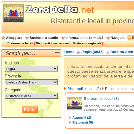
Ristoranti e locali in provin
Alloggiare
Business e studio
Informazioni e formalità
Navigare
R
Ristoranti e locali
|
Ristoranti internazionali
|
Ristoranti regionali
|
Home
Puglia (4843)
Barletta Andri
Regione
L'Italia è conosciuta anche per il su
questo paese senza provare le spec
profumi ed i sapori della terra e de
Provincia
Ristoranti e locali (8)
Ristoranti internaz
Categoria
Ristoranti e locali
(8)
Un pranzo, una cena, un pasto vel
semplicemente una pizza? Qui tutti g
Autogrill (2)
Ristoranti (6)