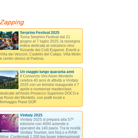
Serprino Festival 2025
Torna Serprino Festival dal 21
giugno al 7 luglio 2025, la rassegna
estiva dedicata al vulcanico vino
frizzante dei Colli Euganei. Eventi a
Villa dei Vescovi, Castello del Catajo, Villa Molin
e centro storico di Padova.
Un viaggio lungo quaranta anni
Il Consorzio Vini Asolo Montello
celebra 40 anni di attività a Vinitaly
2025 con un brindisi inaugurale il 7
aprile e numerose masterclass
dedicate all'Asolo Prosecco Superiore DOCG e
ai Rossi del Montello, con piatti locali e
formaggio Piave DOP.
Vinitaly 2025
Vinitaly 2025 si prepara alla 57ª
edizione con 4000 aziende e
operatori da 140 paesi. Tra le novità:
Vinitaly Tourism, vini NoLo e RAW
Wine. Confermati 1.200 top buyer internazionali