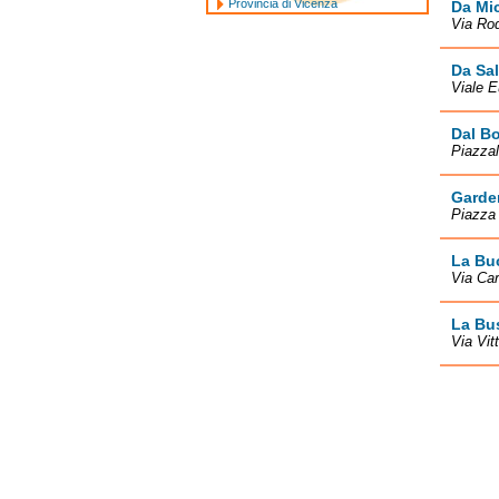
Provincia di Vicenza
Da Mi
Via Rod
Da Sal
Viale E
Dal Bo
Piazzal
Garde
Piazza 
La Bu
Via Car
La Bu
Via Vit