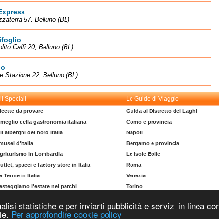
Express
zaterra 57, Belluno (BL)
foglio
olito Caffi 20, Belluno (BL)
io
e Stazione 22, Belluno (BL)
li Speciali
Le Guide di Viaggio
icette da provare
Guida al Distretto dei Laghi
l meglio della gastronomia italiana
Como e provincia
li alberghi del nord Italia
Napoli
 musei d'Italia
Bergamo e provincia
griturismo in Lombardia
Le isole Eolie
utlet, spacci e factory store in Italia
Roma
e Terme in Italia
Venezia
esteggiamo l'estate nei parchi
Torino
l dizionario del turista
La costa degli Etruschi
nalisi statistiche e per inviarti pubblicità e servizi in linea
Copyright © 2004-2026 Supero Ltd, Malta MT 2105-2906 Tutti i diritti riservati.
kie.
Per approfondire cookie policy