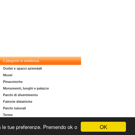
Categorie in evidenza
Outlet e spacci aziendali
Musei
Pinacoteche
Monumenti, luoghi e palazze
Parchi di divertimento
Fattorie didattiche
Parchi naturali
Terme
OK
 con le tue preferenze. Premendo ok o