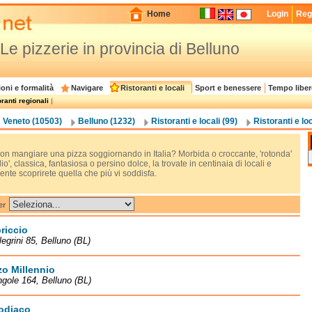
Home
Login
Regi
Le pizzerie in provincia di Belluno
oni e formalità
Navigare
Ristoranti e locali
Sport e benessere
Tempo liber
ranti regionali
|
Veneto (10503)
Belluno (1232)
Ristoranti e locali (99)
Ristoranti e loc
n mangiare una pizza soggiornando in Italia? Morbida o croccante, 'rotonda'
glio', classica, fantasiosa o persino dolce, la trovate in centinaia di locali e
nte scoprirete quella che più vi soddisfa.
er
riccio
legrini 85, Belluno (BL)
zo Millennio
gole 164, Belluno (BL)
odiaco