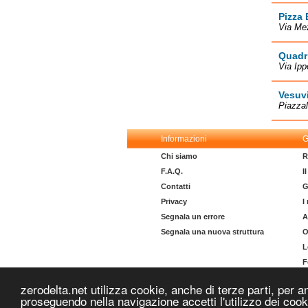
Pizza 
Via Mez
Quadri
Via Ipp
Vesuv
Piazzal
Informazioni
G
Chi siamo
R
F.A.Q.
I
Contatti
G
Privacy
I
Segnala un errore
A
Segnala una nuova struttura
O
L
F
I
zerodelta.net utilizza cookie, anche di terze parti, per a
proseguendo nella navigazione accetti l'utilizzo dei coo