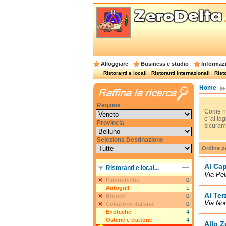
Alloggiare
Business e studio
Informazi
Ristoranti e locali
|
Ristoranti internazionali
|
Risto
Home
Regione
Come no
o 'al ta
Provincia
sicurame
Seleziona Destinazione
Ordina p
Al Cap
Ristoranti e local...
Via Pel
Paninoteche
0
Autogrill
1
Al Ter
Brunch
0
Via Non
Colazione italiana
0
Enoteche
4
Osterie e trattorie
4
Allo Z