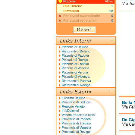
Pizzerie
Attivo
Via Tra
Pub Birrerie
1
Ristoranti
68
Ristoranti macrobiotici
0
Ristoranti vegetariani
0
Pizzerie di Belluno
Ristoranti di Belluno
Pizzerie di Padova
Pizzerie di Rovigo
Pizzerie di Treviso
Pizzerie di Venezia
Pizzerie di Verona
Pizzerie di Vicenza
Ristoranti di Padova
Ristoranti di Rovigo
Turismo Belluno
Bella 
Provincia di Belluno
Regione Veneto
Via Fel
InfoDolomiti
Veneto tra terra e cielo
Provincia di Padova
Da Gi
Provincia di Treviso
Via Cam
Provincia di Venezia
Provincia di Rovigo