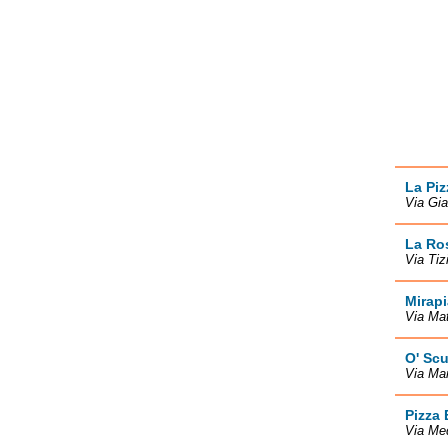
La Piz
Via Gia
La Ro
Via Tiz
Mirap
Via Mat
O' Sc
Via Mar
Pizza 
Via Med