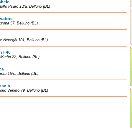
chele
olfo Psaro 13/a, Belluno (BL)
vatore
uropa 57, Belluno (BL)
'
e Nevegàl 101, Belluno (BL)
n F40
Martiri 22, Belluno (BL)
ca
rera 15/c, Belluno (BL)
ssola
torio Veneto 79, Belluno (BL)