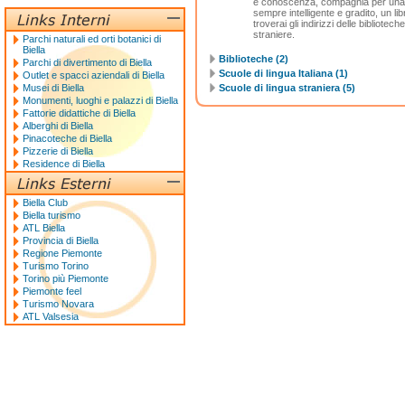
e conoscenza, compagnia per una se
sempre intelligente e gradito, un lib
troverai gli indirizzi delle bibliotech
straniere.
Parchi naturali ed orti botanici di
Biella
Biblioteche (2)
Parchi di divertimento di Biella
Scuole di lingua Italiana (1)
Outlet e spacci aziendali di Biella
Musei di Biella
Scuole di lingua straniera (5)
Monumenti, luoghi e palazzi di Biella
Fattorie didattiche di Biella
Alberghi di Biella
Pinacoteche di Biella
Pizzerie di Biella
Residence di Biella
Biella Club
Biella turismo
ATL Biella
Provincia di Biella
Regione Piemonte
Turismo Torino
Torino più Piemonte
Piemonte feel
Turismo Novara
ATL Valsesia