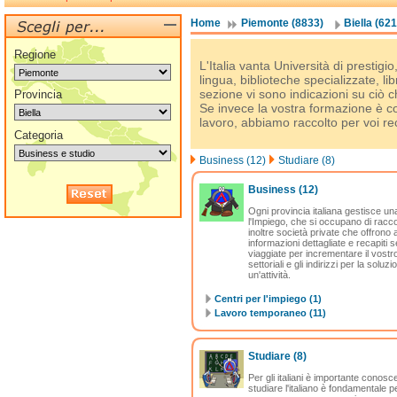
Home
Piemonte (8833)
Biella (621
Regione
L'Italia vanta Università di prestigio
lingua, biblioteche specializzate, li
sezione vi sono indicazioni su ciò ch
Provincia
Se invece la vostra formazione è com
lavoro, abbiamo raccolto per voi reca
Categoria
Business (12)
Studiare (8)
Business
(12)
Ogni provincia italiana gestisce una 
l'Impiego, che si occupano di raccogl
inoltre società private che offrono 
informazioni dettagliate e recapiti
viaggiate per incrementare il vostro g
settoriali e gli indirizzi per la sol
un'attività.
Centri per l'impiego (1)
Lavoro temporaneo (11)
Studiare
(8)
Per gli italiani è importante conosc
studiare l'italiano è fondamentale 