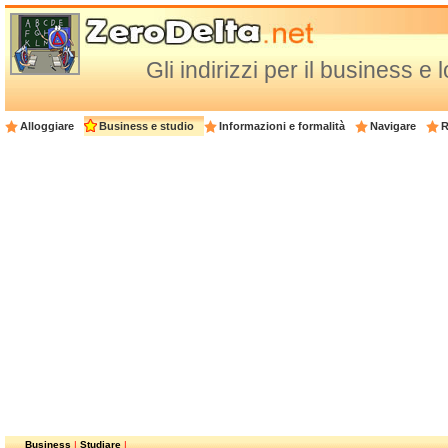
Gli indirizzi per il business e 
Alloggiare
Business e studio
Informazioni e formalità
Navigare
R
Business
|
Studiare
|