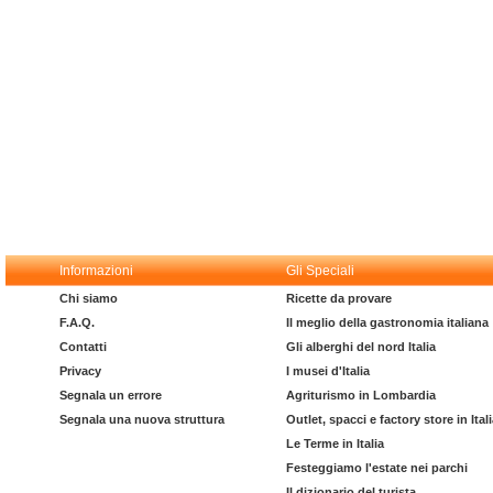
Informazioni
Gli Speciali
Chi siamo
Ricette da provare
F.A.Q.
Il meglio della gastronomia italiana
Contatti
Gli alberghi del nord Italia
Privacy
I musei d'Italia
Segnala un errore
Agriturismo in Lombardia
Segnala una nuova struttura
Outlet, spacci e factory store in Ital
Le Terme in Italia
Festeggiamo l'estate nei parchi
Il dizionario del turista