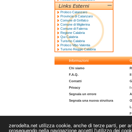
Proloco Catanzaro
Provincia di Catanzaro
Comune di Girifalco
Comune di Miglierina
Comune di Falerna
Regione Calabria
Qui Calabria
Turismo Calabria
Proloco Vibo Valentia
Turismo Reggio Calabria
Informazioni
G
Chi siamo
R
F.A.Q.
I
Contatti
G
Privacy
I
Segnala un errore
A
Segnala una nuova struttura
O
L
F
I
zerodelta.net utilizza cookie, anche di terze parti, per a
proseguendo nella navigazione accetti l'utilizzo dei coo