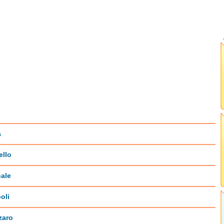
a
ello
ale
oli
zaro