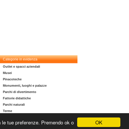
Categorie in evidenza
Outlet e spacci aziendali
Musei
Pinacoteche
Monumenti, luoghi e palazze
Parchi di divertimento
Fattorie didattiche
Parchi naturali
Terme
OK
 con le tue preferenze. Premendo ok o