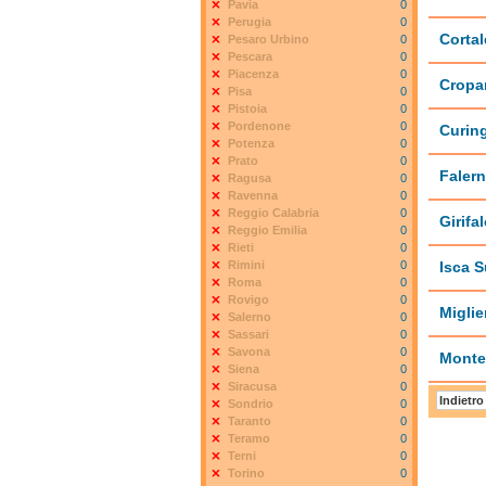
Pavia
0
Perugia
0
Cortal
Pesaro Urbino
0
Pescara
0
Piacenza
0
Cropa
Pisa
0
Pistoia
0
Pordenone
0
Curin
Potenza
0
Prato
0
Faler
Ragusa
0
Ravenna
0
Reggio Calabria
0
Girifa
Reggio Emilia
0
Rieti
0
Rimini
0
Isca S
Roma
0
Rovigo
0
Miglie
Salerno
0
Sassari
0
Savona
0
Monte
Siena
0
Siracusa
0
Indietro
Sondrio
0
Taranto
0
Teramo
0
Terni
0
Torino
0