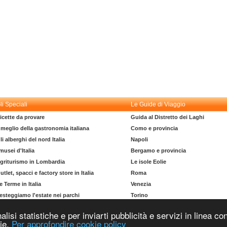
li Speciali
Le Guide di Viaggio
icette da provare
Guida al Distretto dei Laghi
l meglio della gastronomia italiana
Como e provincia
li alberghi del nord Italia
Napoli
 musei d'Italia
Bergamo e provincia
griturismo in Lombardia
Le isole Eolie
utlet, spacci e factory store in Italia
Roma
e Terme in Italia
Venezia
esteggiamo l'estate nei parchi
Torino
l dizionario del turista
La costa degli Etruschi
nalisi statistiche e per inviarti pubblicità e servizi in linea
Copyright © 2004-2026 Supero Ltd, Malta MT 2105-2906 Tutti i diritti riservati.
kie.
Per approfondire cookie policy