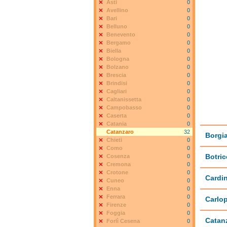
Asti
0
Avellino
0
Bari
0
Belluno
0
Benevento
0
Bergamo
0
Biella
0
Bologna
0
Bolzano
0
Brescia
0
Brindisi
0
Cagliari
0
Caltanissetta
0
Campobasso
0
Caserta
0
Catania
0
Catanzaro
32
Borgi
Chieti
0
Como
0
Botric
Cosenza
0
Cremona
0
Crotone
0
Cardin
Cuneo
0
Enna
0
Ferrara
0
Carlop
Firenze
0
Foggia
0
Catan
Forlì Cesena
0