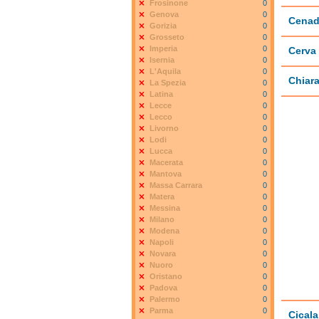
Frosinone
0
Genova
0
Cenad
Gorizia
0
Grosseto
0
Imperia
0
Cerva
Isernia
0
L'Aquila
0
Chiara
La Spezia
0
Latina
0
Lecce
0
Lecco
0
Livorno
0
Lodi
0
Lucca
0
Macerata
0
Mantova
0
Massa Carrara
0
Matera
0
Messina
0
Milano
0
Modena
0
Napoli
0
Novara
0
Nuoro
0
Oristano
0
Padova
0
Palermo
0
Parma
0
Cicala