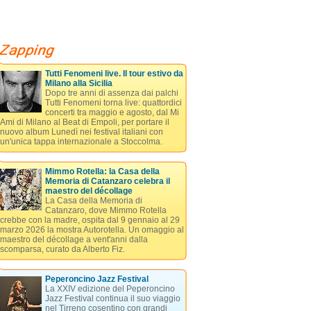
Tutti Fenomeni live. Il tour estivo da
Milano alla Sicilia
Dopo tre anni di assenza dai palchi
Tutti Fenomeni torna live: quattordici
concerti tra maggio e agosto, dal Mi
Ami di Milano al Beat di Empoli, per portare il
nuovo album Lunedì nei festival italiani con
un'unica tappa internazionale a Stoccolma.
Mimmo Rotella: la Casa della
Memoria di Catanzaro celebra il
maestro del décollage
La Casa della Memoria di
Catanzaro, dove Mimmo Rotella
crebbe con la madre, ospita dal 9 gennaio al 29
marzo 2026 la mostra Autorotella. Un omaggio al
maestro del décollage a vent'anni dalla
scomparsa, curato da Alberto Fiz.
Peperoncino Jazz Festival
La XXIV edizione del Peperoncino
Jazz Festival continua il suo viaggio
nel Tirreno cosentino con grandi