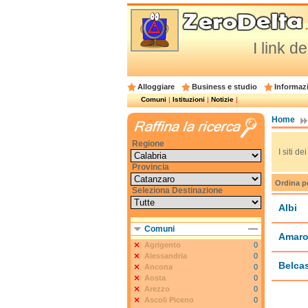
I link d
Alloggiare
Business e studio
Informazi
Comuni
|
Istituzioni
|
Notizie
|
Home
Regione
I siti d
Provincia
Ordina p
Seleziona Destinazione
Albi
Comuni
Amaro
Agrigento
0
Alessandria
0
Belcas
Ancona
0
Aosta
0
Arezzo
0
Ascoli Piceno
0