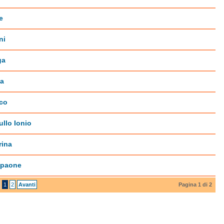
e
ni
ga
na
lco
ullo Ionio
rina
paone
1
2
Avanti
Pagina 1 di 2