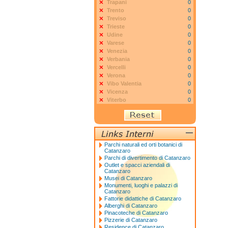
Trapani
0
Trento
0
Treviso
0
Trieste
0
Udine
0
Varese
0
Venezia
0
Verbania
0
Vercelli
0
Verona
0
Vibo Valentia
0
Vicenza
0
Viterbo
0
Parchi naturali ed orti botanici di
Catanzaro
Parchi di divertimento di Catanzaro
Outlet e spacci aziendali di
Catanzaro
Musei di Catanzaro
Monumenti, luoghi e palazzi di
Catanzaro
Fattorie didattiche di Catanzaro
Alberghi di Catanzaro
Pinacoteche di Catanzaro
Pizzerie di Catanzaro
Residence di Catanzaro