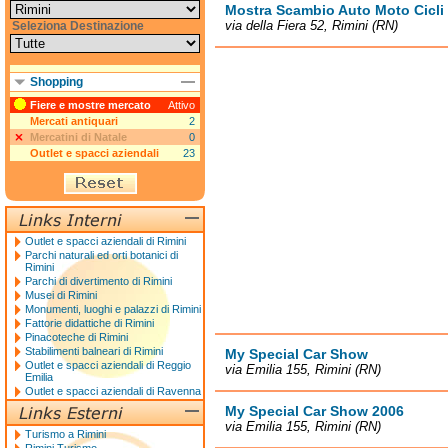
Mostra Scambio Auto Moto Cicli
via della Fiera 52, Rimini (RN)
Seleziona Destinazione
Shopping
Fiere e mostre mercato
Attivo
Mercati antiquari
2
Mercatini di Natale
0
Outlet e spacci aziendali
23
Outlet e spacci aziendali di Rimini
Parchi naturali ed orti botanici di
Rimini
Parchi di divertimento di Rimini
Musei di Rimini
Monumenti, luoghi e palazzi di Rimini
Fattorie didattiche di Rimini
Pinacoteche di Rimini
Stabilimenti balneari di Rimini
My Special Car Show
Outlet e spacci aziendali di Reggio
via Emilia 155, Rimini (RN)
Emilia
Outlet e spacci aziendali di Ravenna
My Special Car Show 2006
via Emilia 155, Rimini (RN)
Turismo a Rimini