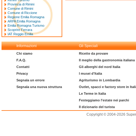
Rimini Turismo
Provincia di Rimini
Comune di Rimini
Comune di Riccione
Regione Emilia Romagna
ARPA Emilia Romagna
Emilia Romagna Turismo
Scoprire Ferrara
IAT Reggio Emilia
Informazioni
Gli Speciali
Chi siamo
Ricette da provare
F.A.Q.
Il meglio della gastronomia italiana
Contatti
Gli alberghi del nord Italia
Privacy
I musei d'Italia
Segnala un errore
Agriturismo in Lombardia
Segnala una nuova struttura
Outlet, spacci e factory store in Ital
Le Terme in Italia
Festeggiamo l'estate nei parchi
Il dizionario del turista
Copyright © 2004-2026 Supero L