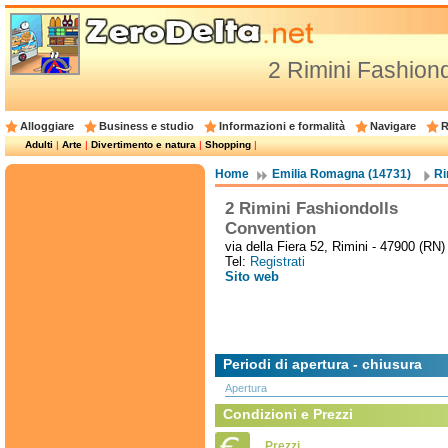
2 Rimini Fashion
Alloggiare
Business e studio
Informazioni e formalità
Navigare
R
Adulti
|
Arte
|
Divertimento e natura
|
Shopping
|
Home
Emilia Romagna (14731)
Ri
2 Rimini Fashiondolls
Convention
via della Fiera 52, Rimini - 47900 (RN)
Tel:
Registrati
Sito web
Periodi di apertura - chiusura
Apertura
Condizioni e Prezzi
Prezzi