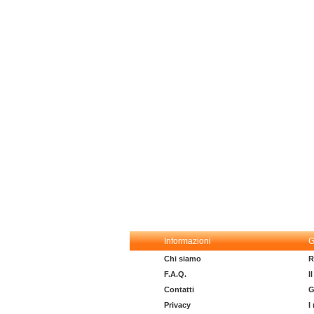
Informazioni
G
Chi siamo
R
F.A.Q.
I
Contatti
G
Privacy
I