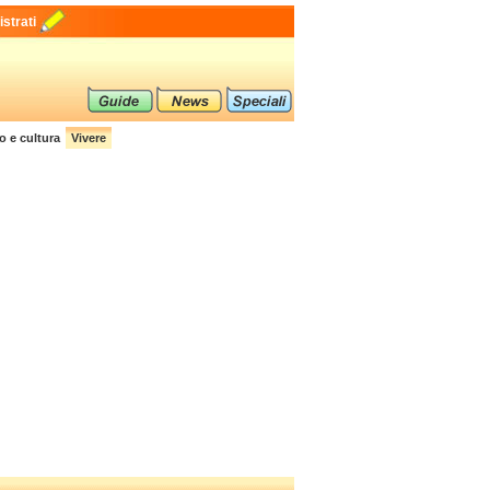
strati
i
o e cultura
Vivere