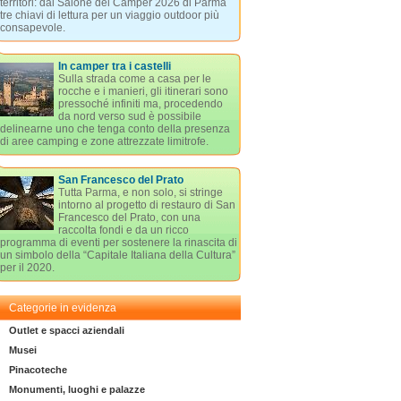
territori: dal Salone del Camper 2026 di Parma
tre chiavi di lettura per un viaggio outdoor più
consapevole.
In camper tra i castelli
Sulla strada come a casa per le
rocche e i manieri, gli itinerari sono
pressoché infiniti ma, procedendo
da nord verso sud è possibile
delinearne uno che tenga conto della presenza
di aree camping e zone attrezzate limitrofe.
San Francesco del Prato
Tutta Parma, e non solo, si stringe
intorno al progetto di restauro di San
Francesco del Prato, con una
raccolta fondi e da un ricco
programma di eventi per sostenere la rinascita di
un simbolo della “Capitale Italiana della Cultura”
per il 2020.
Categorie in evidenza
Outlet e spacci aziendali
Musei
Pinacoteche
Monumenti, luoghi e palazze