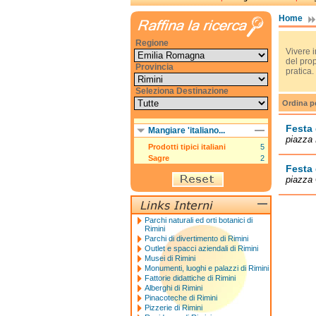
Home
Regione
Vivere i
del pro
Provincia
pratica.
Seleziona Destinazione
Ordina p
Festa
Mangiare 'italiano...
piazza
Prodotti tipici italiani
5
Sagre
2
Festa
piazza 
Parchi naturali ed orti botanici di
Rimini
Parchi di divertimento di Rimini
Outlet e spacci aziendali di Rimini
Musei di Rimini
Monumenti, luoghi e palazzi di Rimini
Fattorie didattiche di Rimini
Alberghi di Rimini
Pinacoteche di Rimini
Pizzerie di Rimini