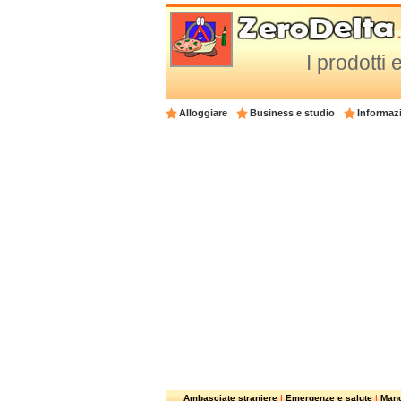
I prodotti 
Alloggiare
Business e studio
Informazi
Ambasciate straniere
|
Emergenze e salute
|
Mangi