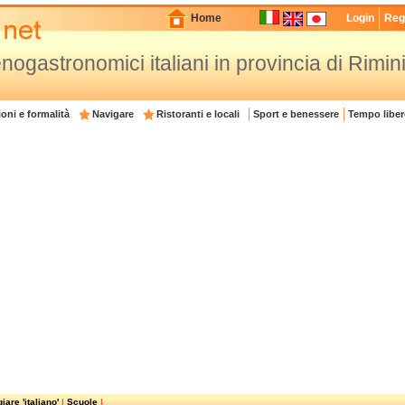
Home
Login
Regi
enogastronomici italiani in provincia di Rimin
oni e formalità
Navigare
Ristoranti e locali
Sport e benessere
Tempo liber
are 'italiano'
|
Scuole
|