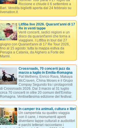
Summer Tour parte il 27 luglio da
Riccione e chiude il 6 settembre a
Bari. Vendita biglietti aperta dal 24 febbraio su
livenation.it.
Litfiba live 2026. Quarant'anni di 17
Re in venti tappe
Venti concerti, sedici regioni e un
disco da quarant'anni che torna a
viaggiare. I Litfiba in tour dal 27
giugno con Quarant'anni di 17 Re Tour 2026,
fino al 15 agosto: tutta la mappa estiva da
Perugia a Catania, da Alghero a Forte dei
Marmi.
Crossroads, 70 concerti jazz da
marzo a luglio in Emilia-Romagna
Pat Metheny, Enrico Rava, Makaya
McCraven, China Moses e il Grupo
Compay Segundo tra i protagonisti
di Crossroads 2026. Dal 3 marzo al 31 luglio
circa 70 concerti in oltre 20 comuni dell'Emilia-
Romagna. Ventisettesima edizione del festival.
In camper tra animali, cultura e libri
Un camperista su quattro viaggia
con il cane, i monumenti aperti
diventano tappe culturali e audiolibri
e parchi letterari raccontano i