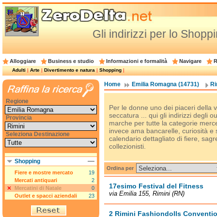
Gli indirizzi per lo Shopp
Alloggiare
Business e studio
Informazioni e formalità
Navigare
R
Adulti
|
Arte
|
Divertimento e natura
|
Shopping
|
Home
Emilia Romagna (14731)
Ri
Regione
Per le donne uno dei piaceri della v
seccatura ... qui gli indirizzi degli 
Provincia
marche per tutte la categorie merc
invece ama bancarelle, curiosità e
Seleziona Destinazione
calendario dettagliato di fiere, sagr
collezionisti.
Shopping
Ordina per
Fiere e mostre mercato
19
Mercati antiquari
2
17esimo Festival del Fitness
Mercatini di Natale
0
via Emilia 155, Rimini (RN)
Outlet e spacci aziendali
23
2 Rimini Fashiondolls Conventi