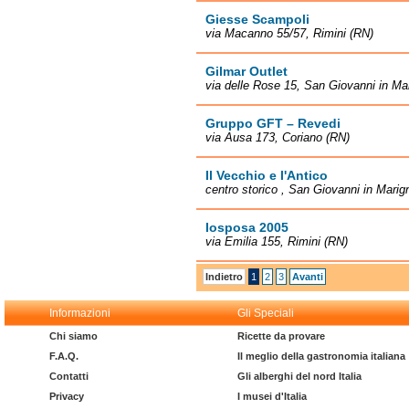
Giesse Scampoli
via Macanno 55/57, Rimini (RN)
Gilmar Outlet
via delle Rose 15, San Giovanni in Ma
Gruppo GFT – Revedi
via Ausa 173, Coriano (RN)
Il Vecchio e l'Antico
centro storico , San Giovanni in Mari
Iosposa 2005
via Emilia 155, Rimini (RN)
Indietro
1
2
3
Avanti
Informazioni
Gli Speciali
Chi siamo
Ricette da provare
F.A.Q.
Il meglio della gastronomia italiana
Contatti
Gli alberghi del nord Italia
Privacy
I musei d'Italia