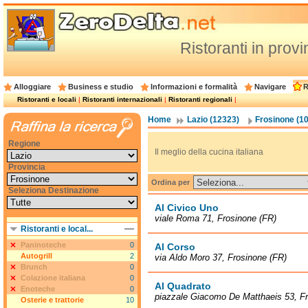
Ristoranti in prov
Alloggiare
Business e studio
Informazioni e formalità
Navigare
R
Ristoranti e locali
|
Ristoranti internazionali
|
Ristoranti regionali
|
Home
Lazio (12323)
Frosinone (1
Regione
Il meglio della cucina italiana
Provincia
Ordina per
Seleziona Destinazione
Al Civico Uno
viale Roma 71, Frosinone (FR)
Ristoranti e local...
Paninoteche
0
Al Corso
Autogrill
2
via Aldo Moro 37, Frosinone (FR)
Brunch
0
Colazione italiana
0
Al Quadrato
Enoteche
0
piazzale Giacomo De Matthaeis 53, Fr
Osterie e trattorie
10