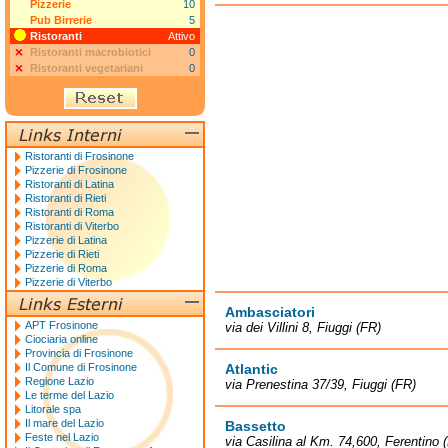
Pizzerie
10
Pub Birrerie
5
Ristoranti
Attivo
Ristoranti macrobiotici
0
Ristoranti vegetariani
0
Ristoranti di Frosinone
Pizzerie di Frosinone
Ristoranti di Latina
Ristoranti di Rieti
Ristoranti di Roma
Ristoranti di Viterbo
Pizzerie di Latina
Pizzerie di Rieti
Pizzerie di Roma
Pizzerie di Viterbo
Ambasciatori
APT Frosinone
via dei Villini 8, Fiuggi (FR)
Ciociaria online
Provincia di Frosinone
Il Comune di Frosinone
Atlantic
Regione Lazio
via Prenestina 37/39, Fiuggi (FR)
Le terme del Lazio
Litorale spa
Il mare del Lazio
Bassetto
Feste nel Lazio
via Casilina al Km. 74,600, Ferentino 