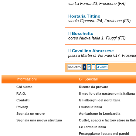
via La Forma 23, Frosinone (FR)
Hostaria Tittino
vicolo Cipresso 2/4, Frosinone (FR)
Il Boschetto
corso Nuova Italia 1, Fiuggi (FR)
Il Cavallino Abruzzese
piazza Martiri di Via Fani 617, Frosino
Indietro
1
2
3
Avanti
Informazioni
Gli Speciali
Chi siamo
Ricette da provare
F.A.Q.
Il meglio della gastronomia italiana
Contatti
Gli alberghi del nord Italia
Privacy
I musei d'Italia
Segnala un errore
Agriturismo in Lombardia
Segnala una nuova struttura
Outlet, spacci e factory store in Ital
Le Terme in Italia
Festeggiamo l'estate nei parchi