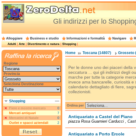
Gli indirizzi per lo Shoppi
Alloggiare
Business e studio
Informazioni e formalità
Navigare
R
Adulti
|
Arte
|
Divertimento e natura
|
Shopping
|
Home
Toscana (14807)
Grosseto 
Regione
Per le donne uno dei piaceri della v
seccatura ... qui gli indirizzi degli 
Provincia
marche per tutte la categorie merc
invece ama bancarelle, curiosità e
Seleziona Destinazione
calendario dettagliato di fiere, sagr
collezionisti.
Shopping
Ordina per
Fiere e mostre mercato
0
Mercati antiquari
7
Antiquariato a Castel del Piano
Mercatini di Natale
0
piazza Rosa Guarnieri Carducci , Cast
Outlet e spacci aziendali
2
Antiquariato a Porto Ercole