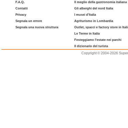
F.A.Q.
Il meglio della gastronomia italiana
Contatti
Gli alberghi del nord Italia
Privacy
I musei d'Italia
Segnala un errore
Agriturismo in Lombardia
Segnala una nuova struttura
Outlet, spacci e factory store in Ital
Le Terme in Italia
Festeggiamo l'estate nei parchi
Il dizionario del turista
Copyright © 2004-2026 Supero L