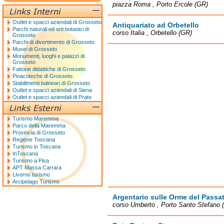
piazza Roma , Porto Ercole (GR)
Outlet e spacci aziendali di Grosseto
Antiquariato ad Orbetello
Parchi naturali ed orti botanici di
corso Italia , Orbetello (GR)
Grosseto
Parchi di divertimento di Grosseto
Musei di Grosseto
Monumenti, luoghi e palazzi di
Grosseto
Fattorie didattiche di Grosseto
Pinacoteche di Grosseto
Stabilimenti balneari di Grosseto
Outlet e spacci aziendali di Siena
Outlet e spacci aziendali di Prato
Turismo Maremma
Parco della Maremma
Provincia di Grosseto
Regione Toscana
Turismo in Toscana
InToscana
Turismo a Pisa
APT Massa Carrara
Livorno turismo
Arcipelago Turismo
Argentario sulle Orme del Passa
corso Umberto , Porto Santo Stefano 