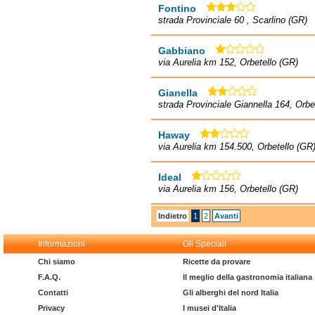
Fontino
strada Provinciale 60 , Scarlino (GR)
Gabbiano
via Aurelia km 152, Orbetello (GR)
Gianella
strada Provinciale Giannella 164, Orbe
Haway
via Aurelia km 154.500, Orbetello (GR
Ideal
via Aurelia km 156, Orbetello (GR)
Indietro
1
2
Avanti
Informazioni
Gli Speciali
Chi siamo
Ricette da provare
F.A.Q.
Il meglio della gastronomia italiana
Contatti
Gli alberghi del nord Italia
Privacy
I musei d'Italia