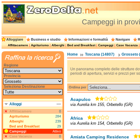
Campeggi in provi
Alloggiare
Business e studio
Informazioni e formalità
Navigare
R
Affittacamere
|
Agriturismo
|
Alberghi
|
Bed and Breakfast
|
Campeggi
|
Case Vacanza
Home
Toscana (14807)
Grosseto 
Regione
Un panorama completo delle strutture do
periodi di apertura, servizi e prezzi per 
Provincia
Seleziona Destinazione
Ordina per
Acapulco
Alloggi
via Aurelia km 155, Orbetello (GR)
Affittacamere
0
Agriturismo
284
Africa
Alberghi
239
via Aurelia km 154, Orbetello (GR)
Bed and Breakfast
29
Campeggi
Attivo
Case Vacanza
0
Amiata Camping Residence