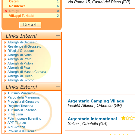
Ostelli
1
via Roma 15, Castel del Piano (GR)
Residence
6
Rifugi
0
Villaggi Turistici
2
Alberghi di Grosseto
Residence di Grosseto
Rifugi di Grosseto
Alberghi di Siena
Alberghi di Prato
Alberghi di Pistoia
Alberghi di Pisa
Alberghi di Massa Carrara
Alberghi di Lucca
Alberghi di Livorno
Turismo Maremma
Parco della Maremma
Argentario Camping Village
Provincia di Grosseto
località Albinia , Orbetello (GR)
Regione Toscana
Turismo in Toscana
InToscana
Argentario International
Polo museale fiorentino
APT Firenze
Saline , Orbetello (GR)
APT Arezzo
Provincia di Firenze