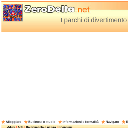
I parchi di divertimento
Alloggiare
Business e studio
Informazioni e formalità
Navigare
R
Adulti
|
Arte
|
Divertimento e natura
|
Shopping
|