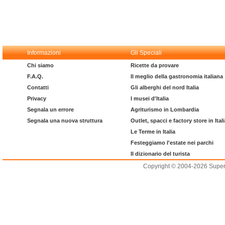
Informazioni
Gli Speciali
Chi siamo
Ricette da provare
F.A.Q.
Il meglio della gastronomia italiana
Contatti
Gli alberghi del nord Italia
Privacy
I musei d'Italia
Segnala un errore
Agriturismo in Lombardia
Segnala una nuova struttura
Outlet, spacci e factory store in Ital
Le Terme in Italia
Festeggiamo l'estate nei parchi
Il dizionario del turista
Copyright © 2004-2026 Supero L