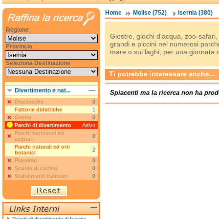
Home
Molise (752)
Isernia (380)
Regione
Giostre, giochi d'acqua, zoo-safari,
grandi e piccini nei numerosi parchi d
Provincia
mare o sui laghi, per una giornata 
Seleziona Destinazione
Ti potrebbe interessare anche...
Divertimento e nat...
Spiacenti ma la ricerca non ha prod
Discoteche
0
Fattorie didattiche
1
Grotte
0
Parchi di divertimento
Attivo
Parchi faunistici ed
0
acquari
Parchi naturali ed orti
2
botanici
Planetari
0
Scuole di cucina
0
Stabilimenti balneari
0