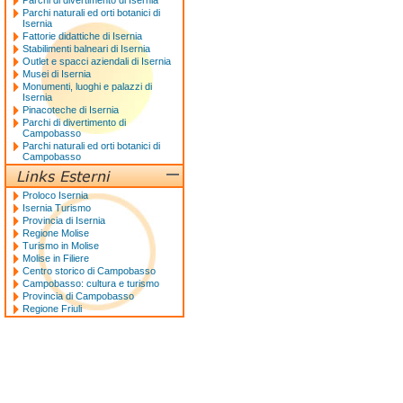
Parchi di divertimento di Isernia
Parchi naturali ed orti botanici di
Isernia
Fattorie didattiche di Isernia
Stabilimenti balneari di Isernia
Outlet e spacci aziendali di Isernia
Musei di Isernia
Monumenti, luoghi e palazzi di
Isernia
Pinacoteche di Isernia
Parchi di divertimento di
Campobasso
Parchi naturali ed orti botanici di
Campobasso
Proloco Isernia
Isernia Turismo
Provincia di Isernia
Regione Molise
Turismo in Molise
Molise in Filiere
Centro storico di Campobasso
Campobasso: cultura e turismo
Provincia di Campobasso
Regione Friuli