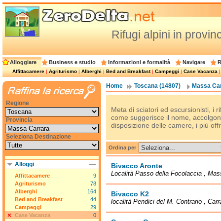
Rifugi alpini in provi
Alloggiare
Business e studio
Informazioni e formalità
Navigare
R
Affittacamere
|
Agriturismo
|
Alberghi
|
Bed and Breakfast
|
Campeggi
|
Case Vacanza
Home
Toscana (14807)
Massa Car
Regione
Meta di sciatori ed escursionisti, i 
come suggerisce il nome, accolgono 
Provincia
disposizione delle camere, i più offr
Seleziona Destinazione
Ordina per
Alloggi
Bivacco Aronte
Località Passo della Focolaccia , Ma
Affittacamere
9
Agriturismo
78
Alberghi
164
Bivacco K2
Bed and Breakfast
44
località Pendici del M. Contrario , Car
Campeggi
29
Case Vacanza
0