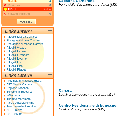
Capanna Garnerone
Ostelli
4
Fonte della Vacchereccia , Vinca (MS
Residence
0
Rifugi
Attivo
Villaggi Turistici
0
Rifugi di Massa Carrara
Alberghi di Massa Carrara
Residence di Massa Carrara
Rifugi di Arezzo
Rifugi di Firenze
Rifugi di Grosseto
Rifugi di Livorno
Rifugi di Lucca
Rifugi di Pisa
Rifugi di Pistoia
Provincia di Massa Carrara
APT Massa Carrara
Regione Toscana
Carrara
Turismo in Toscana
Località Campocecina , Cararra (MS)
InToscana
Turismo Maremma
Parco della Maremma
Centro Residenziale di Educazi
Polo museale fiorentino
località Vinca , Fivizzano (MS)
APT Firenze
APT Arezzo