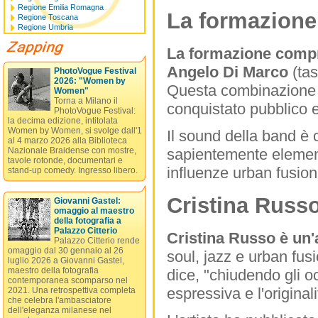
Regione Emilia Romagna
La formazione 
Regione Toscana
Regione Umbria
La formazione comp
Angelo Di Marco
(tas
PhotoVogue Festival
2026: "Women by
Questa combinazione d
Women"
Torna a Milano il
conquistato pubblico e c
PhotoVogue Festival:
la decima edizione, intitolata
Women by Women, si svolge dall'1
Il sound della band è 
al 4 marzo 2026 alla Biblioteca
sapientemente element
Nazionale Braidense con mostre,
tavole rotonde, documentari e
influenze urban fusion
stand-up comedy. Ingresso libero.
Cristina Russ
Giovanni Gastel:
omaggio al maestro
della fotografia a
Palazzo Citterio
Cristina Russo è un'
Palazzo Citterio rende
omaggio dal 30 gennaio al 26
soul, jazz e urban fus
luglio 2026 a Giovanni Gastel,
maestro della fotografia
dice, "chiudendo gli 
contemporanea scomparso nel
espressiva e l'original
2021. Una retrospettiva completa
che celebra l'ambasciatore
dell'eleganza milanese nel