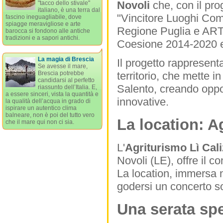
Novoli
che, con il pro
"tacco dello stivale"
italiano, è una terra dal
"Vincitore Luoghi Comu
fascino ineguagliabile, dove
spiagge meravigliose e arte
Regione Puglia e ARTI 
barocca si fondono alle antiche
tradizioni e a sapori antichi.
Coesione 2014-2020 e 
La magia di Brescia
Il progetto rappresenta
Se avesse il mare,
Brescia potrebbe
territorio, che mette i
candidarsi al perfetto
Salento, creando oppor
riassunto dell’Italia. E,
a essere sinceri, vista la quantità e
innovative.
la qualità dell’acqua in grado di
ispirare un autentico clima
balneare, non è poi del tutto vero
La location: A
che il mare qui non ci sia.
L'
Agriturismo Lì Cali
Novoli (LE), offre il 
La location, immersa n
godersi un concerto so
Una serata sp