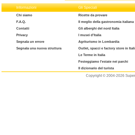
Informazioni
Gli Speciali
Chi siamo
Ricette da provare
F.A.Q.
Il meglio della gastronomia italiana
Contatti
Gli alberghi del nord Italia
Privacy
I musei d'Italia
Segnala un errore
Agriturismo in Lombardia
Segnala una nuova struttura
Outlet, spacci e factory store in Ital
Le Terme in Italia
Festeggiamo l'estate nei parchi
Il dizionario del turista
Copyright © 2004-2026 Supero L