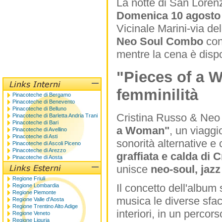
La notte di San Lorenz
Domenica 10 agosto 
Vicinale Marini-via de
Neo Soul Combo
con
mentre la cena è disp
"Pieces of a 
femminilità
Pinacoteche di Bergamo
Pinacoteche di Benevento
Pinacoteche di Belluno
Cristina Russo & Neo
Pinacoteche di Barletta Andria Trani
Pinacoteche di Bari
a Woman"
, un viaggi
Pinacoteche di Avellino
Pinacoteche di Asti
sonorità alternative e
Pinacoteche di Ascoli Piceno
Pinacoteche di Arezzo
graffiata e calda di 
Pinacoteche di Aosta
unisce
neo-soul, jazz
Regione Friuli
Il concetto dell'album
Regione Lombardia
Regione Piemonte
musica le diverse sfacc
Regione Valle d'Aosta
Regione Trentino Alto Adige
interiori, in un perco
Regione Veneto
Regione Liguria