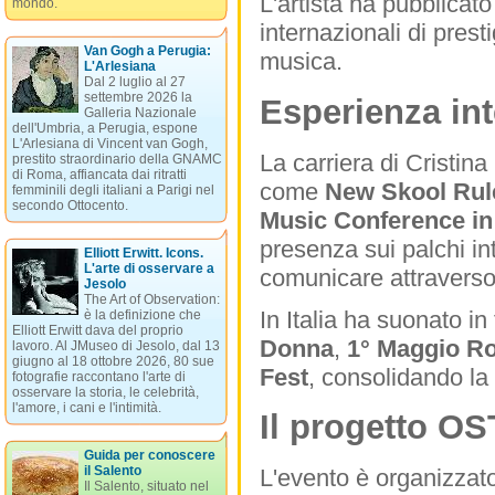
L'artista ha pubblicat
mondo.
internazionali di prest
Van Gogh a Perugia:
musica.
L'Arlesiana
Dal 2 luglio al 27
settembre 2026 la
Esperienza int
Galleria Nazionale
dell'Umbria, a Perugia, espone
L'Arlesiana di Vincent van Gogh,
La carriera di Cristina
prestito straordinario della GNAMC
di Roma, affiancata dai ritratti
come
New Skool Rule
femminili degli italiani a Parigi nel
secondo Ottocento.
Music Conference i
presenza sui palchi int
Elliott Erwitt. Icons.
L'arte di osservare a
comunicare attraverso 
Jesolo
The Art of Observation:
In Italia ha suonato in
è la definizione che
Elliott Erwitt dava del proprio
Donna
,
1° Maggio R
lavoro. Al JMuseo di Jesolo, dal 13
giugno al 18 ottobre 2026, 80 sue
Fest
, consolidando la
fotografie raccontano l'arte di
osservare la storia, le celebrità,
l'amore, i cani e l'intimità.
Il progetto O
Guida per conoscere
il Salento
L'evento è organizzat
Il Salento, situato nel