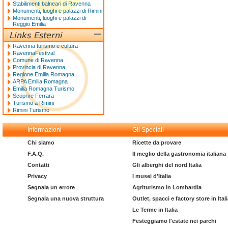
Stabilimenti balneari di Ravenna
Monumenti, luoghi e palazzi di Rimini
Monumenti, luoghi e palazzi di
Reggio Emilia
Ravenna turismo e cultura
RavennaFestival
Comune di Ravenna
Provincia di Ravenna
Regione Emilia Romagna
ARPA Emilia Romagna
Emilia Romagna Turismo
Scoprire Ferrara
Turismo a Rimini
Rimini Turismo
Informazioni
Gli Speciali
Chi siamo
Ricette da provare
F.A.Q.
Il meglio della gastronomia italiana
Contatti
Gli alberghi del nord Italia
Privacy
I musei d'Italia
Segnala un errore
Agriturismo in Lombardia
Segnala una nuova struttura
Outlet, spacci e factory store in Ital
Le Terme in Italia
Festeggiamo l'estate nei parchi