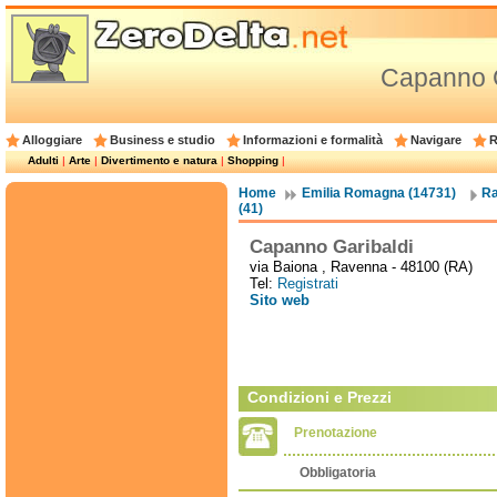
Capanno G
Alloggiare
Business e studio
Informazioni e formalità
Navigare
R
Adulti
|
Arte
|
Divertimento e natura
|
Shopping
|
Home
Emilia Romagna (14731)
Ra
(41)
Capanno Garibaldi
via Baiona , Ravenna - 48100 (RA)
Tel:
Registrati
Sito web
Condizioni e Prezzi
Prenotazione
Obbligatoria