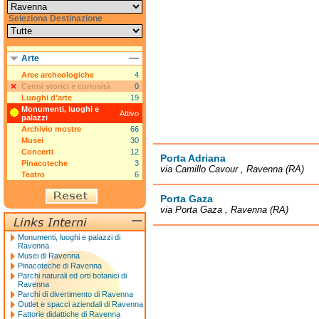
Seleziona Destinazione
Arte
Aree archeologiche
4
Cenni storici e curiosità
0
Luoghi d'arte
19
Monumenti, luoghi e
Attivo
palazzi
Archivio mostre
66
Musei
30
Concerti
12
Porta Adriana
Pinacoteche
3
via Camillo Cavour , Ravenna (RA)
Teatro
6
Porta Gaza
via Porta Gaza , Ravenna (RA)
Monumenti, luoghi e palazzi di
Ravenna
Musei di Ravenna
Pinacoteche di Ravenna
Parchi naturali ed orti botanici di
Ravenna
Parchi di divertimento di Ravenna
Outlet e spacci aziendali di Ravenna
Fattorie didattiche di Ravenna