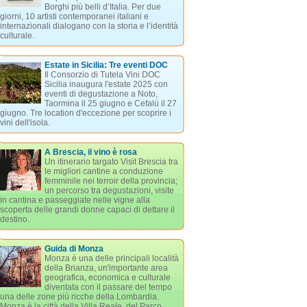
Borghi più belli d’Italia. Per due
giorni, 10 artisti contemporanei italiani e
internazionali dialogano con la storia e l’identità
culturale.
Estate in Sicilia: Tre eventi DOC
Il Consorzio di Tutela Vini DOC
Sicilia inaugura l'estate 2025 con
eventi di degustazione a Noto,
Taormina il 25 giugno e Cefalù il 27
giugno. Tre location d'eccezione per scoprire i
vini dell'isola.
A Brescia, il vino è rosa
Un itinerario targato Visit Brescia tra
le migliori cantine a conduzione
femminile nei terroir della provincia;
un percorso tra degustazioni, visite
in cantina e passeggiate nelle vigne alla
scoperta delle grandi donne capaci di dettare il
destino.
Guida di Monza
Monza è una delle principali località
della Brianza, un'importante area
geografica, economica e culturale
diventata con il passare del tempo
una delle zone più ricche della Lombardia.
Monza è la città della Villa Reale, del Parco,