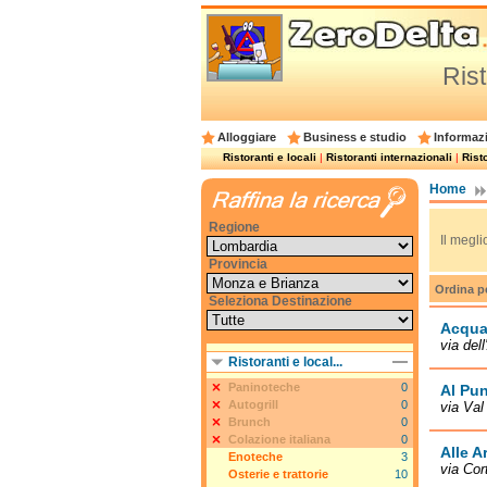
Rist
Alloggiare
Business e studio
Informazi
Ristoranti e locali
|
Ristoranti internazionali
|
Risto
Home
Regione
Il megli
Provincia
Ordina p
Seleziona Destinazione
Acqua
via del
Ristoranti e local...
Paninoteche
0
Al Pun
Autogrill
0
via Val
Brunch
0
Colazione italiana
0
Alle A
Enoteche
3
via Cor
Osterie e trattorie
10