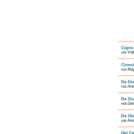
Cigno
via Vol
Cineci
via Ma
Da Gi
via An
Da Gi
via Dan
Da Ote
via An
Del Ce