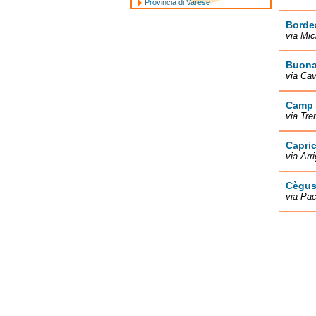
Provincia di Varese
Borde
via Mic
Buona
via Ca
Camp d
via Tre
Capric
via Arr
Cègus
via Pac