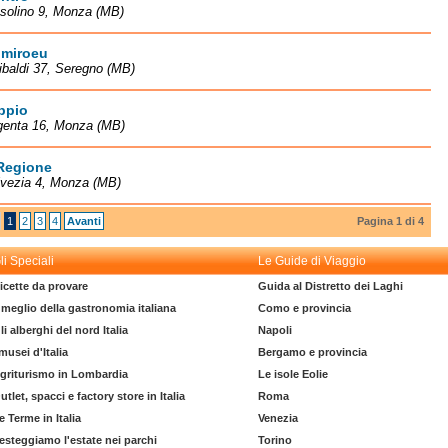
Isolino 9, Monza (MB)
omiroeu
ibaldi 37, Seregno (MB)
ppio
genta 16, Monza (MB)
 Regione
lvezia 4, Monza (MB)
1
2
3
4
Avanti
Pagina 1 di 4
li Speciali
Le Guide di Viaggio
icette da provare
Guida al Distretto dei Laghi
l meglio della gastronomia italiana
Como e provincia
li alberghi del nord Italia
Napoli
 musei d'Italia
Bergamo e provincia
griturismo in Lombardia
Le isole Eolie
utlet, spacci e factory store in Italia
Roma
e Terme in Italia
Venezia
esteggiamo l'estate nei parchi
Torino