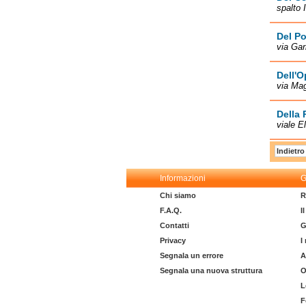
spalto 
Del P
via Gar
Dell'O
via Ma
Della
viale E
Indietro
Informazioni
G
Chi siamo
R
F.A.Q.
I
Contatti
G
Privacy
I
Segnala un errore
A
Segnala una nuova struttura
O
L
F