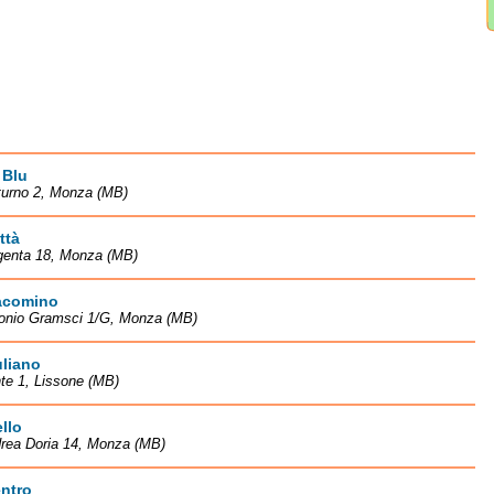
 Blu
turno 2, Monza (MB)
ttà
genta 18, Monza (MB)
acomino
tonio Gramsci 1/G, Monza (MB)
uliano
te 1, Lissone (MB)
llo
drea Doria 14, Monza (MB)
ntro