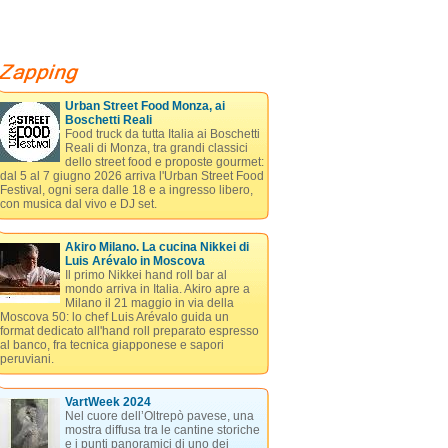
Urban Street Food Monza, ai
Boschetti Reali
Food truck da tutta Italia ai Boschetti
Reali di Monza, tra grandi classici
dello street food e proposte gourmet:
dal 5 al 7 giugno 2026 arriva l'Urban Street Food
Festival, ogni sera dalle 18 e a ingresso libero,
con musica dal vivo e DJ set.
Akiro Milano. La cucina Nikkei di
Luis Arévalo in Moscova
Il primo Nikkei hand roll bar al
mondo arriva in Italia. Akiro apre a
Milano il 21 maggio in via della
Moscova 50: lo chef Luis Arévalo guida un
format dedicato all'hand roll preparato espresso
al banco, fra tecnica giapponese e sapori
peruviani.
VartWeek 2024
Nel cuore dell’Oltrepò pavese, una
mostra diffusa tra le cantine storiche
e i punti panoramici di uno dei