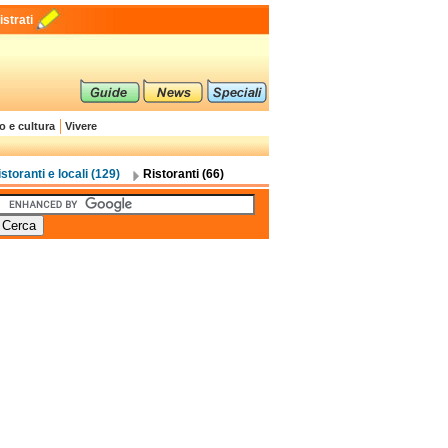
strati
o e cultura
Vivere
storanti e locali (129)
Ristoranti (66)