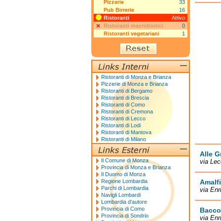
Pizzerie
33
Pub Birrerie
16
Ristoranti
Attivo
Ristoranti macrobiotici
0
Ristoranti vegetariani
1
Ristoranti di Monza e Brianza
Pizzerie di Monza e Brianza
Ristoranti di Bergamo
Ristoranti di Brescia
Ristoranti di Como
Ristoranti di Cremona
Ristoranti di Lecco
Ristoranti di Lodi
Ristoranti di Mantova
Ristoranti di Milano
Alle G
Il Comune di Monza
via Le
Provincia di Monza e Brianza
Il Duomo di Monza
Regione Lombardia
Amalfi
Parchi di Lombardia
via Enr
Navigli Lombardi
Lombardia d'autore
Provincia di Como
Bacco
Provincia di Sondrio
via En