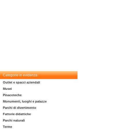
Categorie in evidenza
Outlet e spacci aziendali
Musei
Pinacoteche
Monumenti, luoghi e palazze
Parchi di divertimento
Fattorie didattiche
Parchi naturali
Terme