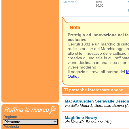
Mercoledì
10:00
20:00
Note
Prestigio ed innovazione nel fa
esclusivo
Cerruti 1881 è un marchio di cul
radici storiche del Marchio aggiung
allo stile innovativo delle collezion
creativa di uno stile in cui raffi
viene declinata in una linea sport
vivere moderno
Il negozio si trova all'interno del
M
Outlet
Ti potrebbe interessare anche...
MacArthurglen Serravalle Design
via della Moda 1, Serravalle Scrivia (A
Regione
Maglificio Newry
via Novi 49, Basaluzzo (AL)
Provincia