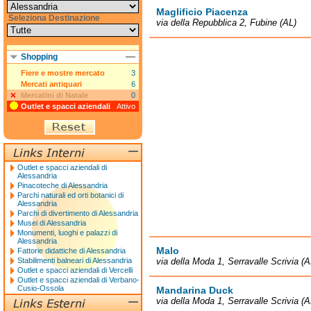
Maglificio Piacenza
Seleziona Destinazione
via della Repubblica 2, Fubine (AL)
Shopping
Fiere e mostre mercato
3
Mercati antiquari
6
Mercatini di Natale
0
Outlet e spacci aziendali
Attivo
Outlet e spacci aziendali di
Alessandria
Pinacoteche di Alessandria
Parchi naturali ed orti botanici di
Alessandria
Parchi di divertimento di Alessandria
Musei di Alessandria
Monumenti, luoghi e palazzi di
Alessandria
Malo
Fattorie didattiche di Alessandria
Stabilimenti balneari di Alessandria
via della Moda 1, Serravalle Scrivia (A
Outlet e spacci aziendali di Vercelli
Outlet e spacci aziendali di Verbano-
Cusio-Ossola
Mandarina Duck
via della Moda 1, Serravalle Scrivia (A