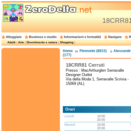
18CRR81 
Alloggiare
Business e studio
Informazioni e formalità
Navigare
R
Adulti
|
Arte
|
Divertimento e natura
|
Shopping
|
Home
Piemonte (8833)
Alessandri
(177)
18CRR81 Cerruti
Presso : MacArthurglen Serravalle
Designer Outlet
Via della Moda 1, Serravalle Scrivia -
15069 (AL)
Orari
Lunedì
10:00
20:00
Martedì
10:00
20:00