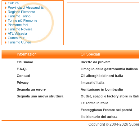
Cultural
Provincia di Alessandria
Regione Piemonte
Turismo Torino
Torino più Piemonte
Piemonte feel
Turismo Novara
ATL Valsesia
Cuneo tour
Turismo Cuneo
Informazioni
Gli Speciali
Chi siamo
Ricette da provare
F.A.Q.
Il meglio della gastronomia italiana
Contatti
Gli alberghi del nord Italia
Privacy
I musei d'Italia
Segnala un errore
Agriturismo in Lombardia
Segnala una nuova struttura
Outlet, spacci e factory store in Ital
Le Terme in Italia
Festeggiamo l'estate nei parchi
Il dizionario del turista
Copyright © 2004-2026 Supero L