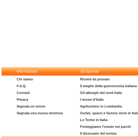
Informazioni
Gli Speciali
Chi siamo
Ricette da provare
F.A.Q.
Il meglio della gastronomia italiana
Contatti
Gli alberghi del nord Italia
Privacy
I musei d'Italia
Segnala un errore
Agriturismo in Lombardia
Segnala una nuova struttura
Outlet, spacci e factory store in Ital
Le Terme in Italia
Festeggiamo l'estate nei parchi
Il dizionario del turista