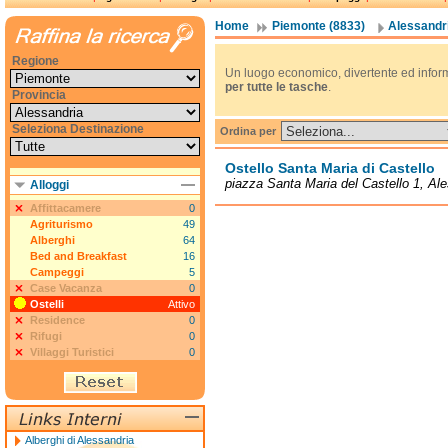
Home
Piemonte (8833)
Alessandri
Regione
Un luogo economico, divertente ed informa
per tutte le tasche
.
Provincia
Seleziona Destinazione
Ordina per
Ostello Santa Maria di Castello
piazza Santa Maria del Castello 1, Ale
Alloggi
Affittacamere
0
Agriturismo
49
Alberghi
64
Bed and Breakfast
16
Campeggi
5
Case Vacanza
0
Ostelli
Attivo
Residence
0
Rifugi
0
Villaggi Turistici
0
Alberghi di Alessandria