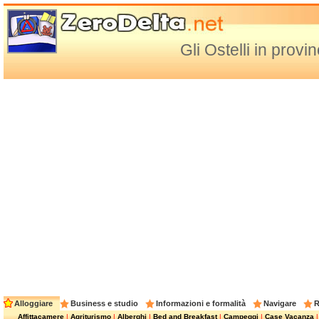
Gli Ostelli in provi
Alloggiare
Business e studio
Informazioni e formalità
Navigare
R
Affittacamere
|
Agriturismo
|
Alberghi
|
Bed and Breakfast
|
Campeggi
|
Case Vacanza