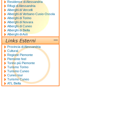
Residence di Alessandria
Rifugi di Alessandria
Alberghi di Vercelli
Alberghi di Verbano-Cusio-Ossola
Alberghi di Torino
Alberghi di Novara
Alberghi di Cuneo
Alberghi di Biella
Alberghi di Asti
Provincia di Alessandria
Cultural
Regione Piemonte
Piemonte feel
Torino più Piemonte
Turismo Torino
Turismo Cuneo
Cuneo tour
Turismo Cuneo
ATL Biella