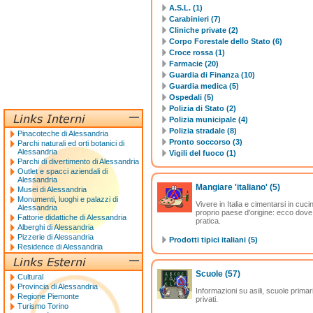
A.S.L. (1)
Carabinieri (7)
Cliniche private (2)
Corpo Forestale dello Stato (6)
Croce rossa (1)
Farmacie (20)
Guardia di Finanza (10)
Guardia medica (5)
Ospedali (5)
Polizia di Stato (2)
Polizia municipale (4)
Polizia stradale (8)
Pinacoteche di Alessandria
Pronto soccorso (3)
Parchi naturali ed orti botanici di
Alessandria
Vigili del fuoco (1)
Parchi di divertimento di Alessandria
Outlet e spacci aziendali di
Alessandria
Mangiare 'italiano'
(5)
Musei di Alessandria
Monumenti, luoghi e palazzi di
Vivere in Italia e cimentarsi in cuc
Alessandria
proprio paese d'origine: ecco dove
Fattorie didattiche di Alessandria
pratica.
Alberghi di Alessandria
Pizzerie di Alessandria
Prodotti tipici italiani (5)
Residence di Alessandria
Scuole
(57)
Cultural
Provincia di Alessandria
Informazioni su asili, scuole primari
Regione Piemonte
privati.
Turismo Torino