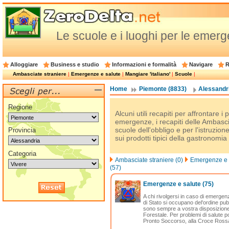
Le scuole e i luoghi per le emerg
Alloggiare
Business e studio
Informazioni e formalità
Navigare
R
Ambasciate straniere
|
Emergenze e salute
|
Mangiare 'italiano'
|
Scuole
|
Home
Piemonte (8833)
Alessandri
Regione
Alcuni utili recapiti per affrontare i 
emergenze, i recapiti delle Ambascia
scuole dell'obbligo e per l'istruzion
Provincia
sui prodotti tipici della gastronomia 
Categoria
Ambasciate straniere (0)
Emergenze e s
(57)
Emergenze e salute
(75)
A chi rivolgersi in caso di emergenz
di Stato si occupano del'ordine pubb
sono sempre a vostra disposizione i
Forestale. Per problemi di salute po
Pronto Soccorso, alla Croce Rossa, 