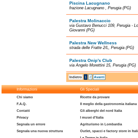
Piscina Lacugnano
frazione Lacugnano , Perugia (PG)
Palestra Molinaccio
via Gustavo Benucci 109, Perugia - Lo
Giovanni (PG)
Palestra New Wellness
strada delle Fratte 2/L, Perugia (PG)
Palestra Onip's Club
via Angelo Morettini 15, Perugia (PG)
Indietro
1
2
Avanti
Informazioni
Gli Speciali
Chi siamo
Ricette da provare
F.A.Q.
Il meglio della gastronomia italiana
Contatti
Gli alberghi del nord Italia
Privacy
I musei d'Italia
Segnala un errore
Agriturismo in Lombardia
Segnala una nuova struttura
Outlet, spacci e factory store in Ital
Le Terme in Italia