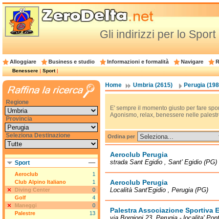
Gli indirizzi per lo Spor
Alloggiare
Business e studio
Informazioni e formalità
Navigare
R
Benessere
|
Sport
|
Home
Umbria (2615)
Perugia (198
Regione
E' sempre il momento giusto per fare sport: d
Agonismo, relax, benessere nelle palestre
Provincia
Seleziona Destinazione
Ordina per
Aeroclub Perugia
strada Sant Egidio , Sant' Egidio (PG)
Sport
Aeroclub
1
Aeroclub Perugia
Club Alpino Italiano
1
Località Sant'Egidio , Perugia (PG)
Diving Center
0
Golf
4
Maneggi
0
Palestra Associazione Sportiva El
Palestre
13
via Borgioni 23, Perugia - localita' Po