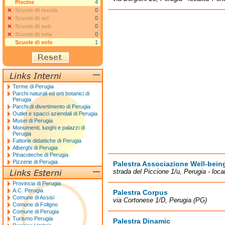
Piscine
4
Scuole di roccia
0
Scuole di sci
0
Scuole di sub
0
Scuole di vela
0
Scuole di volo
1
Terme di Perugia
Parchi naturali ed orti botanici di
Perugia
Parchi di divertimento di Perugia
Outlet e spacci aziendali di Perugia
Musei di Perugia
Monumenti, luoghi e palazzi di
Perugia
Fattorie didattiche di Perugia
Alberghi di Perugia
Pinacoteche di Perugia
Pizzerie di Perugia
Palestra Associazione Well-bein
strada del Piccione 1/u, Perugia - local
Provincia di Perugia
A.C. Perugia
Palestra Corpus
Comune di Assisi
via Cortonese 1/D, Perugia (PG)
Comune di Foligno
Comune di Perugia
Turismo Perugia
Palestra Dinamic