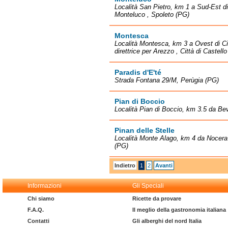
Località San Pietro, km 1 a Sud-Est di
Monteluco , Spoleto (PG)
Montesca
Località Montesca, km 3 a Ovest di Cit
direttrice per Arezzo , Città di Castell
Paradis d'E'té
Strada Fontana 29/M, Perùgia (PG)
Pian di Boccio
Località Pian di Boccio, km 3.5 da B
Pinan delle Stelle
Località Monte Alago, km 4 da Nocer
(PG)
Indietro
1
2
Avanti
Informazioni
Gli Speciali
Chi siamo
Ricette da provare
F.A.Q.
Il meglio della gastronomia italiana
Contatti
Gli alberghi del nord Italia