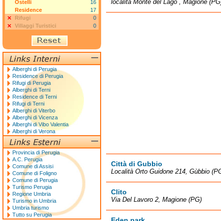
località Monte del Lago , Magione (PG
Ostelli
16
Residence
17
Rifugi
0
Villaggi Turistici
0
Alberghi di Perugia
Residence di Perugia
Rifugi di Perugia
Alberghi di Terni
Residence di Terni
Rifugi di Terni
Alberghi di Viterbo
Alberghi di Vicenza
Alberghi di Vibo Valentia
Alberghi di Verona
Provincia di Perugia
A.C. Perugia
Città di Gubbio
Comune di Assisi
Località Orto Guidone 214, Gùbbio (P
Comune di Foligno
Comune di Perugia
Turismo Perugia
Clito
Regione Umbria
Via Del Lavoro 2, Magione (PG)
Turismo in Umbria
Umbria turismo
Tutto su Perugia
Eden park