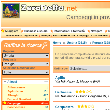
Campeggi in prov
Alloggiare
Business e studio
Informazioni e formalità
Navigare
R
Affittacamere
|
Agriturismo
|
Alberghi
|
Bed and Breakfast
|
Campeggi
|
Case Vacanza
Home
Umbria (2615)
Perugia (198
Regione
Un panorama completo delle strutture do
periodi di apertura, servizi e prezzi per 
Provincia
Seleziona Destinazione
Ordina per
Agilla
Via F.lli Papini 1, Magione (PG)
Alloggi
Affittacamere
1
Agriturismo
151
Badiaccia
Alberghi
427
via Trasimeno I - Bivio Borghetto 91, 
Bed and Breakfast
21
Campeggi
Attivo
Cerquestra
Case Vacanza
68