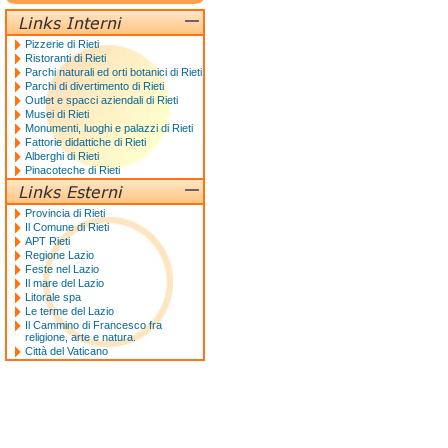
Pizzerie di Rieti
Ristoranti di Rieti
Parchi naturali ed orti botanici di Rieti
Parchi di divertimento di Rieti
Outlet e spacci aziendali di Rieti
Musei di Rieti
Monumenti, luoghi e palazzi di Rieti
Fattorie didattiche di Rieti
Alberghi di Rieti
Pinacoteche di Rieti
Provincia di Rieti
Il Comune di Rieti
APT Rieti
Regione Lazio
Feste nel Lazio
Il mare del Lazio
Litorale spa
Le terme del Lazio
Il Cammino di Francesco fra
religione, arte e natura.
Città del Vaticano