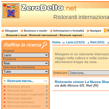
Ristoranti internazional
Alloggiare
Business e studio
Informazioni e formalità
Navigare
R
Ristoranti e locali
|
Ristoranti internazionali
|
Ristoranti regionali
|
Home
Lazio (12323)
Rieti (553)
Regione
Mangiare in un ristorante internazion
viaggio nella cultura e nella cucina
Provincia
allontanarsi troppo da casa.
Seleziona Destinazione
Ordina per
Ristoranti interna...
Ristorante cinese La Nuova Sha
via delle Mimose 6/8, Rieti (RI)
Ristoranti africani
0
Ristoranti americani
0
Ristoranti arabi e maghrebini
0
Ristoranti argentini
0
Ristoranti australiani
0
Ristoranti austro-ungarici
0