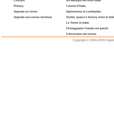
Contatti
Gli alberghi del nord Italia
Privacy
I musei d'Italia
Segnala un errore
Agriturismo in Lombardia
Segnala una nuova struttura
Outlet, spacci e factory store in Ital
Le Terme in Italia
Festeggiamo l'estate nei parchi
Il dizionario del turista
Copyright © 2004-2026 Supero L