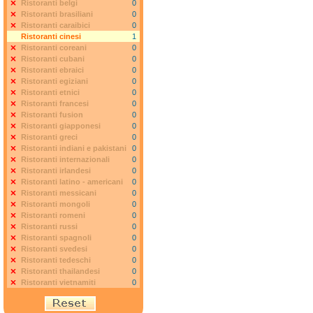
Ristoranti belgi
0
Ristoranti brasiliani
0
Ristoranti caraibici
0
Ristoranti cinesi
1
Ristoranti coreani
0
Ristoranti cubani
0
Ristoranti ebraici
0
Ristoranti egiziani
0
Ristoranti etnici
0
Ristoranti francesi
0
Ristoranti fusion
0
Ristoranti giapponesi
0
Ristoranti greci
0
Ristoranti indiani e pakistani
0
Ristoranti internazionali
0
Ristoranti irlandesi
0
Ristoranti latino - americani
0
Ristoranti messicani
0
Ristoranti mongoli
0
Ristoranti romeni
0
Ristoranti russi
0
Ristoranti spagnoli
0
Ristoranti svedesi
0
Ristoranti tedeschi
0
Ristoranti thailandesi
0
Ristoranti vietnamiti
0