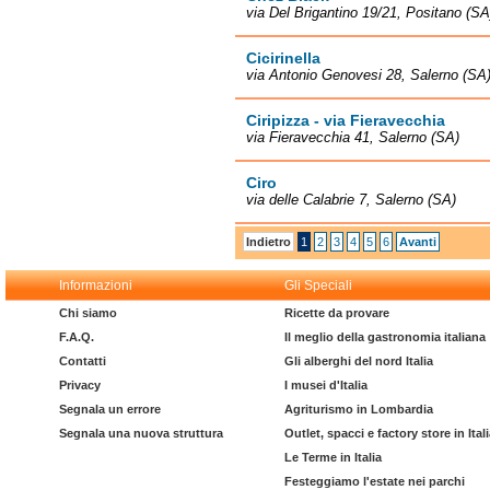
via Del Brigantino 19/21, Positano (SA
Cicirinella
via Antonio Genovesi 28, Salerno (SA
Ciripizza - via Fieravecchia
via Fieravecchia 41, Salerno (SA)
Ciro
via delle Calabrie 7, Salerno (SA)
Indietro
1
2
3
4
5
6
Avanti
Informazioni
Gli Speciali
Chi siamo
Ricette da provare
F.A.Q.
Il meglio della gastronomia italiana
Contatti
Gli alberghi del nord Italia
Privacy
I musei d'Italia
Segnala un errore
Agriturismo in Lombardia
Segnala una nuova struttura
Outlet, spacci e factory store in Ital
Le Terme in Italia
Festeggiamo l'estate nei parchi