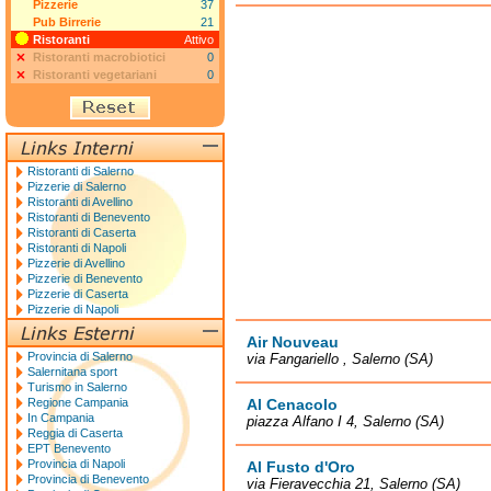
Pizzerie
37
Pub Birrerie
21
Ristoranti
Attivo
Ristoranti macrobiotici
0
Ristoranti vegetariani
0
Ristoranti di Salerno
Pizzerie di Salerno
Ristoranti di Avellino
Ristoranti di Benevento
Ristoranti di Caserta
Ristoranti di Napoli
Pizzerie di Avellino
Pizzerie di Benevento
Pizzerie di Caserta
Pizzerie di Napoli
Air Nouveau
Provincia di Salerno
via Fangariello , Salerno (SA)
Salernitana sport
Turismo in Salerno
Regione Campania
Al Cenacolo
In Campania
piazza Alfano I 4, Salerno (SA)
Reggia di Caserta
EPT Benevento
Provincia di Napoli
Al Fusto d'Oro
Provincia di Benevento
via Fieravecchia 21, Salerno (SA)