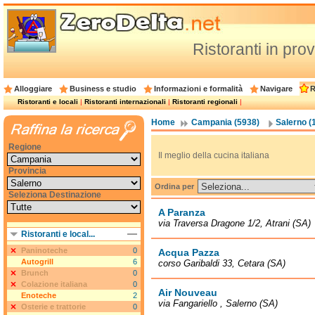
Ristoranti in pro
Alloggiare
Business e studio
Informazioni e formalità
Navigare
R
Ristoranti e locali
|
Ristoranti internazionali
|
Ristoranti regionali
|
Home
Campania (5938)
Salerno (
Regione
Il meglio della cucina italiana
Provincia
Ordina per
Seleziona Destinazione
A Paranza
via Traversa Dragone 1/2, Atrani (SA)
Ristoranti e local...
Paninoteche
0
Acqua Pazza
Autogrill
6
corso Garibaldi 33, Cetara (SA)
Brunch
0
Colazione italiana
0
Air Nouveau
Enoteche
2
via Fangariello , Salerno (SA)
Osterie e trattorie
0