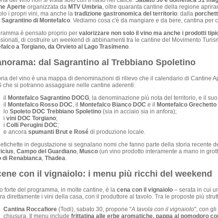
ia del vino non si visita solo con il naso nel calice.
Sabato 30 e domenica 31 mag
ne Aperte
organizzata da
MTV Umbria
, oltre quaranta cantine della regione aprir
lo i propri vini, ma anche la
tradizione gastronomica del territorio
: dalla
porchet
l
Sagrantino di Montefalco
. Vediamo cosa c'è da mangiare e da bere, cantina per c
ogramma è pensato proprio per
valorizzare non solo il vino ma anche i prodotti tipi
ionati, di costruire un weekend di abbinamenti tra le cantine del Movimento Turism
falco a Torgiano, da Orvieto al Lago Trasimeno
.
panorama: dal Sagrantino al Trebbiano Spoletino
ia del vino è una mappa di denominazioni di rilievo che il calendario di Cantine A
che si potranno assaggiare nelle cantine aderenti:
il
Montefalco Sagrantino DOCG
, la denominazione più nota del territorio, e il su
il
Montefalco Rosso DOC
, il
Montefalco Bianco DOC
e il
Montefalco Grechett
lo
Spoleto DOC Trebbiano Spoletino
(sia in acciaio sia in anfora);
i
vini DOC Torgiano
;
i
Colli Perugini DOC
;
e ancora
spumanti Brut e Rosé
di produzione locale.
 etichette in degustazione si segnalano nomi che fanno parte della storia recente de
icius
,
Campo del Guardiano
,
Musco
(un vino prodotto interamente a mano in grott
 di Renabianca
,
Thadea
.
cene con il vignaiolo: i menu più ricchi del weekend
tto forte del programma, in molte cantine, è la
cena con il vignaiolo
– serata in cui un
ra direttamente i vini della casa, con il produttore al tavolo. Tra le proposte più strut
Cantina Roccafiore
(Todi), sabato 30, propone "
A tavola con il vignaiolo
", con gli
chiusura. Il menu include
frittatina alle erbe aromatiche, pappa al pomodoro con 