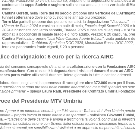
Az. Agr. Palazzone
(Orvieto), sabato 30, propone una
degustazione alla cieca d
confrontando
tappo Stelvin
e
sughero
sulla stessa annata, e una
verticale di M
mano;
Cantina Goretti
, nella
Torre del XII secolo
, propone una
verticale de L'Arringat
tunnel sotterraneo
dove sono custodite le annate più preziose;
Terre Margaritelli
propone due percorsi tematici: la degustazione "
Viceversa
" – 
(
Simon de Brion 2024
e crostino con patè di mela,
Freccia degli Scacchi 2020
e b
2024
e bruschetta con lardo saporito,
Thadea 2025
e insalata di legumi) – e "
Il P
abbinati a bocconcini di maiale brado e di toro adulto. Prezzo: € 20 ciascuna, pre
Cantina Perticaia
propone "
Just Wine Cantine Aperte Edition
", visita guidata e 
rappresentative –
Trebbiano Spoletino DOC 2025, Montefalco Rosso DOC 2022,
terrazza panoramica fronte vigneti, € 20 a persona.
alice del vignaiolo: 6 euro per la ricerca AIRC
 via del consumo consapevole c'è anche la
collaborazione con la Fondazione AIRC
 manifestazione
. Con ciascun
kit degustazione
i visitatori
donano 6 euro ad AIRC
:
a
tasca porta calice
utilizzabili durante l'intera giornata in tutte le cantine aderenti.
laborazione, negli anni, ha permesso di raccogliere
oltre 372.000 euro
per il finan
 quest'anno saremo presenti nelle cantine aderenti con materiali specifici per sensi
nzione primaria
" – spiega
Laura Radi, Presidente del Comitato Umbria Fondazi
voce del Presidente MTV Umbria
ne Aperte è un momento centrale per il Movimento Turismo del Vino Umbria perché 
ontare il proprio lavoro in modo diretto e trasparente
" – sottolinea
Giovanni Dubini
ia
. – "
L'adesione delle cantine è ampia e testimonia la volontà condivisa di investire
atore. La collaborazione con Screen Italia rafforza inoltre il messaggio legato 
izione strumenti per sensibilizzare i visitatori a un approccio responsabile al cons