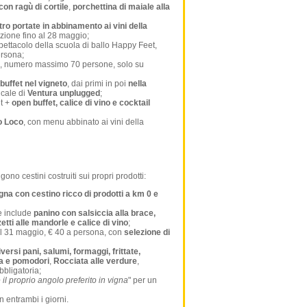
con ragù di cortile
,
porchettina di maiale alla
tro portate in abbinamento ai vini della
zione fino al 28 maggio;
ettacolo della scuola di ballo Happy Feet,
rsona;
, numero massimo 70 persone, solo su
 buffet nel vigneto
, dai primi in poi
nella
cale di
Ventura unplugged
;
et +
open buffet, calice di vino e cocktail
o Loco
, con menu abbinato ai vini della
ono cestini costruiti sui propri prodotti:
igna con cestino ricco di prodotti a km 0 e
e include
panino con salsiccia alla brace,
ti alle mandorle e calice di vino
;
e il 31 maggio, € 40 a persona, con
selezione di
iversi pani, salumi, formaggi, frittate,
lla e pomodori
,
Rocciata alle verdure
,
bbligatoria;
 il proprio angolo preferito in vigna
" per un
in entrambi i giorni.