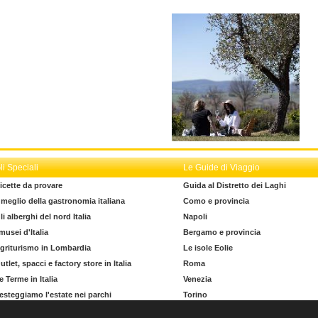
li Speciali
Le Guide di Viaggio
icette da provare
Guida al Distretto dei Laghi
l meglio della gastronomia italiana
Como e provincia
li alberghi del nord Italia
Napoli
 musei d'Italia
Bergamo e provincia
griturismo in Lombardia
Le isole Eolie
utlet, spacci e factory store in Italia
Roma
e Terme in Italia
Venezia
esteggiamo l'estate nei parchi
Torino
l dizionario del turista
La costa degli Etruschi