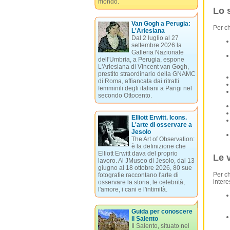
mondo.
Lo s
Van Gogh a Perugia:
Per ch
L'Arlesiana
Dal 2 luglio al 27
settembre 2026 la
Galleria Nazionale
dell'Umbria, a Perugia, espone
L'Arlesiana di Vincent van Gogh,
prestito straordinario della GNAMC
di Roma, affiancata dai ritratti
femminili degli italiani a Parigi nel
secondo Ottocento.
Elliott Erwitt. Icons.
L'arte di osservare a
Jesolo
The Art of Observation:
è la definizione che
Elliott Erwitt dava del proprio
Le v
lavoro. Al JMuseo di Jesolo, dal 13
giugno al 18 ottobre 2026, 80 sue
Per ch
fotografie raccontano l'arte di
intere
osservare la storia, le celebrità,
l'amore, i cani e l'intimità.
Guida per conoscere
il Salento
Il Salento, situato nel