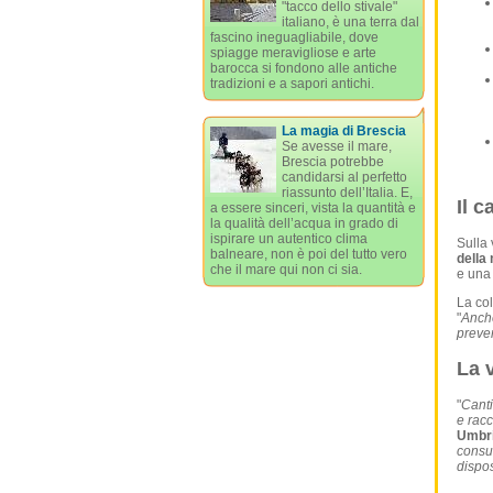
"tacco dello stivale"
italiano, è una terra dal
fascino ineguagliabile, dove
spiagge meravigliose e arte
barocca si fondono alle antiche
tradizioni e a sapori antichi.
La magia di Brescia
Se avesse il mare,
Brescia potrebbe
candidarsi al perfetto
riassunto dell’Italia. E,
Il c
a essere sinceri, vista la quantità e
la qualità dell’acqua in grado di
ispirare un autentico clima
Sulla
balneare, non è poi del tutto vero
della
che il mare qui non ci sia.
e un
La col
"
Anche
preve
La 
"
Canti
e racc
Umbr
consum
dispos