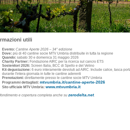
rmazioni utili
Evento:
Cantine Aperte 2026 – 34° edizione
Dove:
più di 40 cantine socie MTV Umbria distribuite in tutta la regione
Quando:
sabato 30 e domenica 31 maggio 2026
Charity Partner:
Fondazione AIRC per la ricerca sul cancro ETS
Sostenitori 2026:
Screen Italia, BCC di Spello e del Velino
Kit degustazione:
6 euro interamente devoluti ad AIRC. Include calice, tasca porta
durante l'intera giornata in tutte le cantine aderenti
Prenotazioni:
direttamente presso le cantine socie MTV Umbria
mtvumbria.it/cantine-aperte-2026
Programmi dettagliati:
www.mtvumbria.it
Sito ufficiale MTV Umbria:
zerodelta.net
fondimento e copertura completa anche su
.