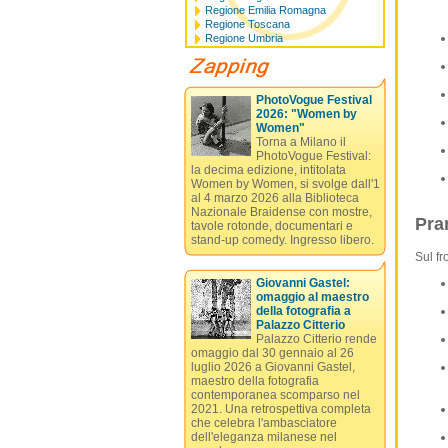
Regione Emilia Romagna
Regione Toscana
Regione Umbria
PhotoVogue Festival
2026: "Women by
Women"
Torna a Milano il
PhotoVogue Festival:
la decima edizione, intitolata
Women by Women, si svolge dall'1
al 4 marzo 2026 alla Biblioteca
Nazionale Braidense con mostre,
Pran
tavole rotonde, documentari e
stand-up comedy. Ingresso libero.
Sul fr
Giovanni Gastel:
omaggio al maestro
della fotografia a
Palazzo Citterio
Palazzo Citterio rende
omaggio dal 30 gennaio al 26
luglio 2026 a Giovanni Gastel,
maestro della fotografia
contemporanea scomparso nel
2021. Una retrospettiva completa
che celebra l'ambasciatore
dell'eleganza milanese nel