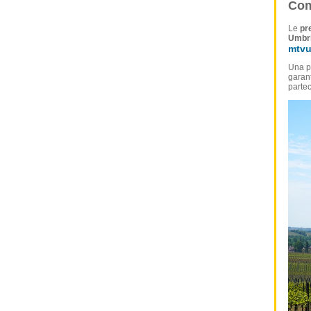
Com
Le
pr
Umbr
mtvu
Una p
garant
partec