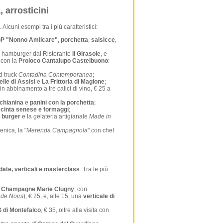
 arrosticini
. Alcuni esempi tra i più caratteristici:
IGP "Nonno Amilcare"
,
porchetta
,
salsicce
,
i e hamburger dal Ristorante
Il Girasole
, e
 con la
Proloco Cantalupo Castelbuono
:
d truck
Contadina Contemporanea
;
elle di Assisi
e
La Frittoria di Magione
;
in abbinamento a tre calici di vino, € 25 a
chianina
e
panini con la porchetta
;
i cinta senese e formaggi
;
 burger
e la gelateria artigianale
Made in
nica, la "
Merenda Campagnola
" con chef
date, verticali e masterclass
. Tra le più
to Champagne Marie Clugny
, con
 de Noirs
), € 25, e, alle 15, una
verticale di
 di Montefalco
, € 35, oltre alla visita con