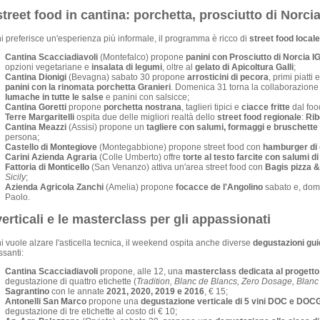
treet food in cantina: porchetta, prosciutto di Norcia,
i preferisce un'esperienza più informale, il programma è ricco di
street food locale
Cantina Scacciadiavoli
(Montefalco) propone
panini con Prosciutto di Norcia 
opzioni vegetariane e
insalata di legumi
, oltre al
gelato di Apicoltura Galli
;
Cantina Dionigi
(Bevagna) sabato 30 propone
arrosticini di pecora
, primi piatt
panini con la rinomata porchetta Granieri
. Domenica 31 torna la collaborazione
lumache in tutte le salse
e panini con salsicce;
Cantina Goretti
propone
porchetta nostrana
, taglieri tipici e
ciacce fritte
dal foo
Terre Margaritelli
ospita due delle migliori realtà dello
street food regionale
:
Rib
Cantina Meazzi
(Assisi) propone un
tagliere con salumi, formaggi e bruschette
persona;
Castello di Montegiove
(Montegabbione) propone street food con
hamburger di 
Carini Azienda Agraria
(Colle Umberto) offre
torte al testo farcite con salumi d
Fattoria di Monticello
(San Venanzo) attiva un'area street food con
Bagis pizza &
Sicily
;
Azienda Agricola Zanchi
(Amelia) propone
focacce de l'Angolino
sabato e, dome
Paolo.
erticali e le masterclass per gli appassionati
i vuole alzare l'asticella tecnica, il weekend ospita anche diverse
degustazioni gui
ssanti:
Cantina Scacciadiavoli
propone, alle 12, una
masterclass dedicata al proget
degustazione di quattro etichette (
Tradition, Blanc de Blancs, Zero Dosage, Blanc
Sagrantino
con le annate
2021, 2020, 2019 e 2016
, € 15;
Antonelli San Marco
propone una
degustazione verticale di 5 vini DOC e DOCG
degustazione di tre etichette al costo di € 10;