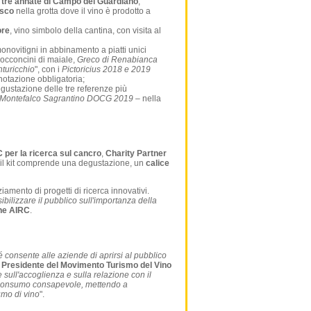
i tre annate di Campo del Guardiano
,
usco
nella grotta dove il vino è prodotto a
ore
, vino simbolo della cantina, con visita al
monovitigni in abbinamento a piatti unici
occoncini di maiale,
Greco di Renabianca
inturicchio
", con i
Pictoricius 2018 e 2019
notazione obbligatoria;
degustazione delle tre referenze più
 Montefalco Sagrantino DOCG 2019
– nella
 per la ricerca sul cancro
,
Charity Partner
 il kit comprende una degustazione, un
calice
ziamento di progetti di ricerca innovativi.
bilizzare il pubblico sull'importanza della
one AIRC
.
consente alle aziende di aprirsi al pubblico
, Presidente del Movimento Turismo del Vino
 sull'accoglienza e sulla relazione con il
al consumo consapevole, mettendo a
umo di vino
".