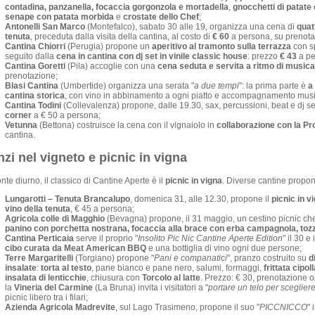
contadina, panzanella, focaccia gorgonzola e mortadella
,
gnocchetti di patate 
senape con patata morbida
e
crostate dello Chef
;
Antonelli San Marco
(Montefalco), sabato 30 alle 19, organizza una cena di
quat
tenuta
, preceduta dalla visita della cantina, al costo di
€ 60
a persona, su prenota
Cantina Chiorri
(Perugia) propone un
aperitivo al tramonto sulla terrazza
con sp
seguito dalla
cena in cantina con dj set in vinile classic house
: prezzo
€ 43
a pe
Cantina Goretti
(Pila) accoglie con una
cena seduta e servita a ritmo di musica
prenotazione;
Blasi Cantina
(Umbertide) organizza una serata "
a due tempi
": la prima parte è
a
cantina storica
, con vino in abbinamento a ogni piatto e accompagnamento musi
Cantina Todini
(Collevalenza) propone, dalle 19.30, sax, percussioni, beat e dj s
corner
a € 50 a persona;
Vetunna
(Bettona) costruisce la cena con il vignaiolo in
collaborazione con la Pr
cantina.
zi nel vigneto e picnic in vigna
onte diurno, il classico di Cantine Aperte è il
picnic in vigna
. Diverse cantine propong
Lungarotti – Tenuta Brancalupo
, domenica 31, alle 12.30, propone il
picnic in v
vino della tenuta
, € 45 a persona;
Agricola colle di Magghio
(Bevagna) propone, il 31 maggio, un cestino picnic ch
panino con porchetta nostrana, focaccia alla brace con erba campagnola, tozzet
Cantina Perticaia
serve il proprio "
Insolito Pic Nic Cantine Aperte Edition
" il 30 
cibo curata da Meat American BBQ
e una bottiglia di vino ogni due persone;
Terre Margaritelli
(Torgiano) propone "
Pani e companatici
", pranzo costruito su
d
insalate
:
torta al testo
, pane bianco e pane nero, salumi, formaggi,
frittata cipo
insalata di lenticchie
, chiusura con
Torcolo al latte
. Prezzo: € 30, prenotazione o
la
Vineria del Carmine
(La Bruna) invita i visitatori a "
portare un telo per scegliere
picnic libero tra i filari;
Azienda Agricola Madrevite
, sul Lago Trasimeno, propone il suo "
PICCNICCO
" 