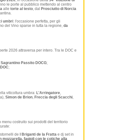
gio 2026
, in occasione della
34° edizione di
anno le porte al pubblico mettendo al centro
ta
alle
torte al testo
, dal
Prosciutto di Norcia
antina.
ci umbri
: l'occasione perfetta, per gli
o del Vino sparse in tutta la regione,
da
perte 2026 attraversa per intero. Tra le DOC e
o
Sagrantino Passito DOCG
;
o DOC
;
lla viticoltura umbra:
L'Arringatore
,
a),
Simon de Brion
,
Freccia degli Scacchi
,
 menu costruito sui prodotti del territorio
turate:
 stornelli de
I Briganti de la Fratta
e dj set in
mozzarella, fagioli con le cotiche alla