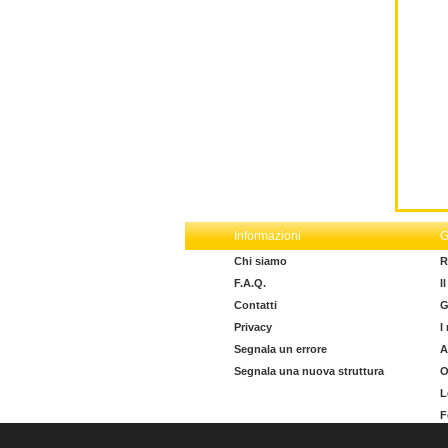
Informazioni
G
Chi siamo
R
F.A.Q.
I
Contatti
G
Privacy
I
Segnala un errore
A
Segnala una nuova struttura
O
L
F
I