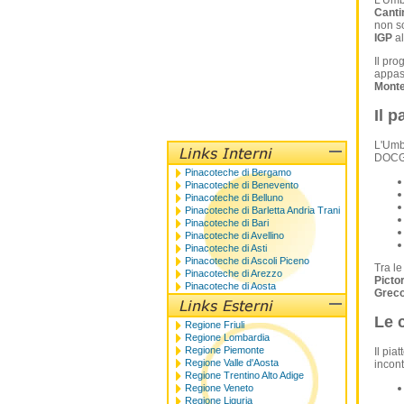
L'Umbr
Canti
non so
IGP
a
Il pr
appass
Monte
Il 
L'Umbr
DOCG 
Pinacoteche di Bergamo
Pinacoteche di Benevento
Pinacoteche di Belluno
Pinacoteche di Barletta Andria Trani
Pinacoteche di Bari
Pinacoteche di Avellino
Pinacoteche di Asti
Pinacoteche di Ascoli Piceno
Tra le
Pinacoteche di Arezzo
Pictor
Pinacoteche di Aosta
Greco
Le 
Regione Friuli
Regione Lombardia
Regione Piemonte
Il pia
Regione Valle d'Aosta
incont
Regione Trentino Alto Adige
Regione Veneto
Regione Liguria