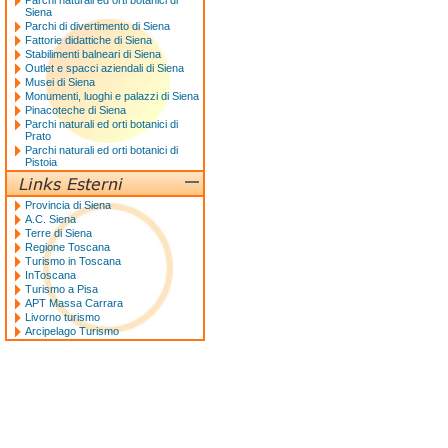
Parchi naturali ed orti botanici di
Siena
Parchi di divertimento di Siena
Fattorie didattiche di Siena
Stabilimenti balneari di Siena
Outlet e spacci aziendali di Siena
Musei di Siena
Monumenti, luoghi e palazzi di Siena
Pinacoteche di Siena
Parchi naturali ed orti botanici di
Prato
Parchi naturali ed orti botanici di
Pistoia
Provincia di Siena
A.C. Siena
Terre di Siena
Regione Toscana
Turismo in Toscana
InToscana
Turismo a Pisa
APT Massa Carrara
Livorno turismo
Arcipelago Turismo