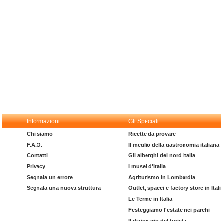
Informazioni
Gli Speciali
Chi siamo
Ricette da provare
F.A.Q.
Il meglio della gastronomia italiana
Contatti
Gli alberghi del nord Italia
Privacy
I musei d'Italia
Segnala un errore
Agriturismo in Lombardia
Segnala una nuova struttura
Outlet, spacci e factory store in Ital
Le Terme in Italia
Festeggiamo l'estate nei parchi
Il dizionario del turista