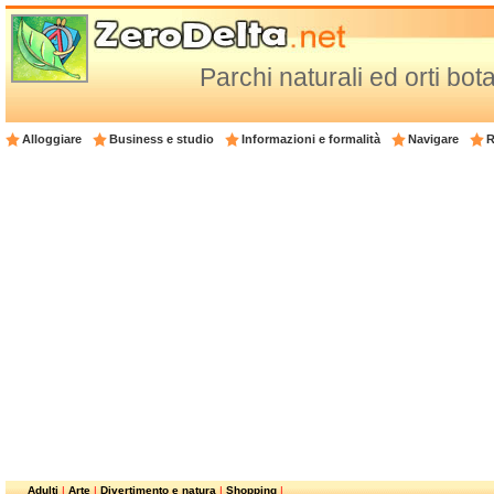
Parchi naturali ed orti bot
Alloggiare
Business e studio
Informazioni e formalità
Navigare
R
Adulti
|
Arte
|
Divertimento e natura
|
Shopping
|