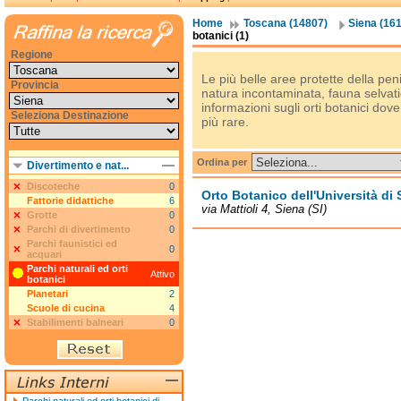
Home
Toscana (14807)
Siena (16
botanici (1)
Regione
Le più belle aree protette della pe
Provincia
natura incontaminata, fauna selvatic
informazioni sugli orti botanici dove 
Seleziona Destinazione
più rare.
Ordina per
Divertimento e nat...
Discoteche
0
Orto Botanico dell'Università di 
Fattorie didattiche
6
via Mattioli 4, Siena (SI)
Grotte
0
Parchi di divertimento
0
Parchi faunistici ed
0
acquari
Parchi naturali ed orti
Attivo
botanici
Planetari
2
Scuole di cucina
4
Stabilimenti balneari
0