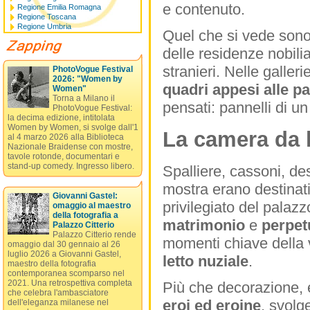
e contenuto.
Regione Emilia Romagna
Regione Toscana
Regione Umbria
Quel che si vede son
delle residenze nobilia
stranieri. Nelle galle
PhotoVogue Festival
2026: "Women by
quadri appesi alle pa
Women"
Torna a Milano il
pensati: pannelli di un
PhotoVogue Festival:
la decima edizione, intitolata
Women by Women, si svolge dall'1
La camera da l
al 4 marzo 2026 alla Biblioteca
Nazionale Braidense con mostre,
tavole rotonde, documentari e
stand-up comedy. Ingresso libero.
Spalliere, cassoni, des
mostra erano destinat
Giovanni Gastel:
privilegiato del palaz
omaggio al maestro
della fotografia a
matrimonio
e
perpet
Palazzo Citterio
Palazzo Citterio rende
momenti chiave della v
omaggio dal 30 gennaio al 26
luglio 2026 a Giovanni Gastel,
letto nuziale
.
maestro della fotografia
contemporanea scomparso nel
2021. Una retrospettiva completa
Più che decorazione, 
che celebra l'ambasciatore
eroi ed eroine
, svol
dell'eleganza milanese nel