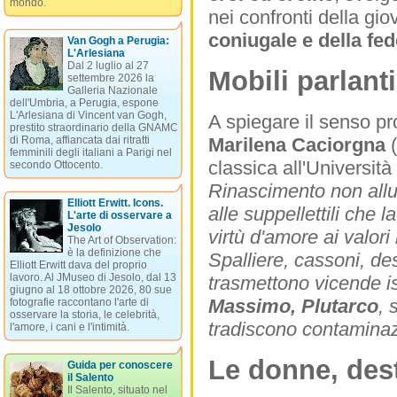
mondo.
nei confronti della gio
coniugale e della fed
Van Gogh a Perugia:
L'Arlesiana
Dal 2 luglio al 27
Mobili parlant
settembre 2026 la
Galleria Nazionale
dell'Umbria, a Perugia, espone
L'Arlesiana di Vincent van Gogh,
A spiegare il senso pr
prestito straordinario della GNAMC
Marilena Caciorgna
(
di Roma, affiancata dai ritratti
femminili degli italiani a Parigi nel
classica all'Università
secondo Ottocento.
Rinascimento non allud
Elliott Erwitt. Icons.
alle suppellettili che 
L'arte di osservare a
Jesolo
virtù d'amore ai valori 
The Art of Observation:
è la definizione che
Spalliere, cassoni, des
Elliott Erwitt dava del proprio
lavoro. Al JMuseo di Jesolo, dal 13
trasmettono vicende is
giugno al 18 ottobre 2026, 80 sue
Massimo, Plutarco
, 
fotografie raccontano l'arte di
osservare la storia, le celebrità,
tradiscono contaminaz
l'amore, i cani e l'intimità.
Le donne, dest
Guida per conoscere
il Salento
Il Salento, situato nel