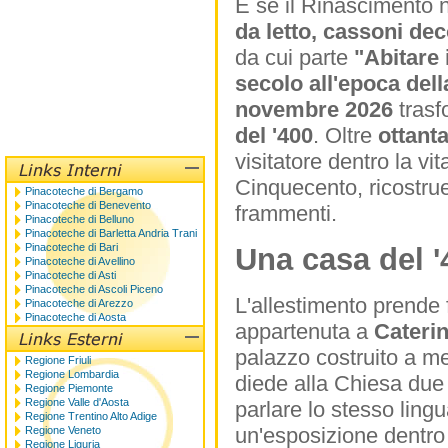
E se il Rinascimento n
da letto, cassoni dec
da cui parte
"Abitare 
secolo all'epoca del
novembre 2026
tras
del '400
. Oltre
ottant
visitatore dentro la vi
Cinquecento, ricostr
Pinacoteche di Bergamo
Pinacoteche di Benevento
frammenti.
Pinacoteche di Belluno
Pinacoteche di Barletta Andria Trani
Pinacoteche di Bari
Una casa del '
Pinacoteche di Avellino
Pinacoteche di Asti
Pinacoteche di Ascoli Piceno
L'allestimento prende 
Pinacoteche di Arezzo
Pinacoteche di Aosta
appartenuta a
Cateri
palazzo costruito a me
Regione Friuli
Regione Lombardia
diede alla Chiesa due p
Regione Piemonte
Regione Valle d'Aosta
parlare lo stesso ling
Regione Trentino Alto Adige
un'esposizione dentro
Regione Veneto
Regione Liguria