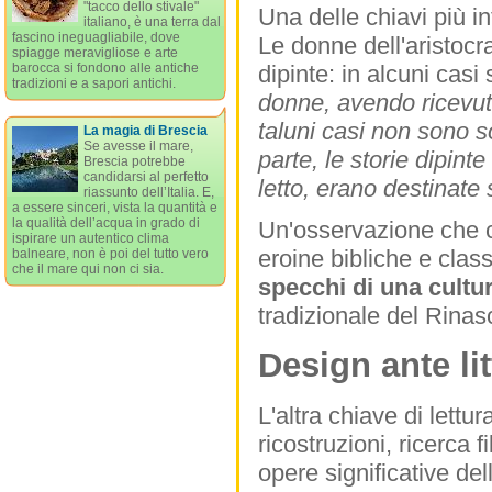
"tacco dello stivale"
Una delle chiavi più i
italiano, è una terra dal
fascino ineguagliabile, dove
Le donne dell'aristocr
spiagge meravigliose e arte
dipinte: in alcuni cas
barocca si fondono alle antiche
tradizioni e a sapori antichi.
donne, avendo ricevuto
taluni casi non sono so
La magia di Brescia
Se avesse il mare,
parte, le storie dipin
Brescia potrebbe
candidarsi al perfetto
letto, erano destinate
riassunto dell’Italia. E,
a essere sinceri, vista la quantità e
la qualità dell’acqua in grado di
Un'osservazione che c
ispirare un autentico clima
eroine bibliche e cla
balneare, non è poi del tutto vero
che il mare qui non ci sia.
specchi di una cultu
tradizionale del Rinas
Design ante li
L'altra chiave di lettu
ricostruzioni, ricerca f
opere significative de