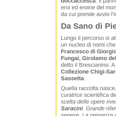
boccaccesca
. Il pan
eroi ed eroine del mon
da cui prende avvio l'
Da Sano di Pi
Lungo il percorso si at
un nucleo di nomi che
Francesco di Giorgio
Fungai, Girolamo de
detto il Brescianino. 
Collezione Chigi-Sar
Sassetta
.
Quella raccolta nasc
curatrice scientifica d
scelta delle opere riv
Saracini
. Grande rili
senese. La presenza di