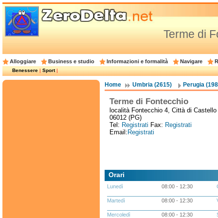
Terme di F
Alloggiare
Business e studio
Informazioni e formalità
Navigare
R
Benessere
|
Sport
|
Home
Umbria (2615)
Perugia (198
Terme di Fontecchio
località Fontecchio 4, Città di Castello 
06012 (PG)
Tel:
Registrati
Fax:
Registrati
Email:
Registrati
Orari
Lunedì
08:00 - 12:30
Martedì
08:00 - 12:30
Mercoledì
08:00 - 12:30