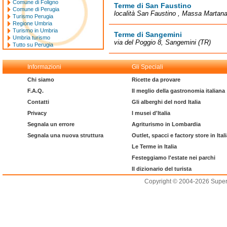
Comune di Foligno
Terme di San Faustino
Comune di Perugia
località San Faustino , Massa Martan
Turismo Perugia
Regione Umbria
Turismo in Umbria
Terme di Sangemini
Umbria turismo
via del Poggio 8, Sangemini (TR)
Tutto su Perugia
Informazioni
Gli Speciali
Chi siamo
Ricette da provare
F.A.Q.
Il meglio della gastronomia italiana
Contatti
Gli alberghi del nord Italia
Privacy
I musei d'Italia
Segnala un errore
Agriturismo in Lombardia
Segnala una nuova struttura
Outlet, spacci e factory store in Ital
Le Terme in Italia
Festeggiamo l'estate nei parchi
Il dizionario del turista
Copyright © 2004-2026 Supero L