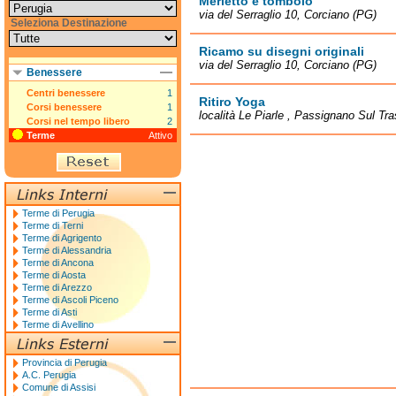
Merletto e tombolo
via del Serraglio 10, Corciano (PG)
Seleziona Destinazione
Ricamo su disegni originali
via del Serraglio 10, Corciano (PG)
Benessere
Centri benessere
1
Ritiro Yoga
Corsi benessere
1
località Le Piarle , Passignano Sul T
Corsi nel tempo libero
2
Terme
Attivo
Terme di Perugia
Terme di Terni
Terme di Agrigento
Terme di Alessandria
Terme di Ancona
Terme di Aosta
Terme di Arezzo
Terme di Ascoli Piceno
Terme di Asti
Terme di Avellino
Provincia di Perugia
A.C. Perugia
Comune di Assisi