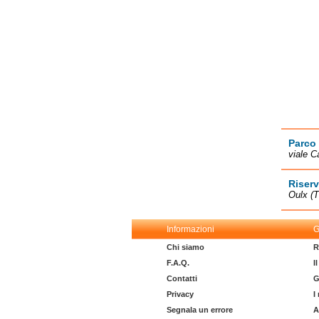
Parco
viale C
Riserv
Oulx (
Informazioni
G
Chi siamo
R
F.A.Q.
I
Contatti
G
Privacy
I
Segnala un errore
A