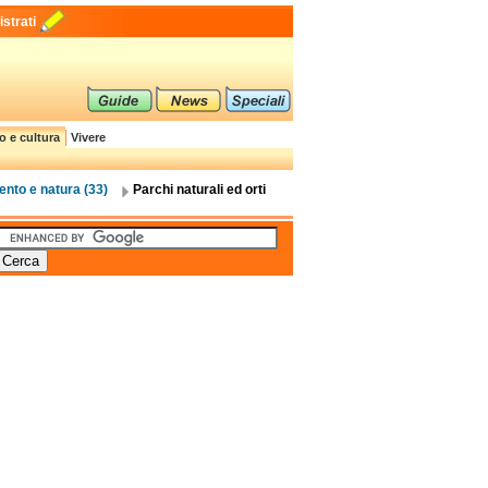
strati
o e cultura
Vivere
ento e natura (33)
Parchi naturali ed orti