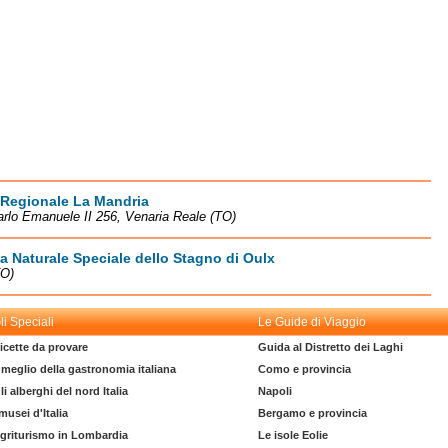
 Regionale La Mandria
arlo Emanuele II 256, Venaria Reale (TO)
a Naturale Speciale dello Stagno di Oulx
TO)
li Speciali
Le Guide di Viaggio
icette da provare
Guida al Distretto dei Laghi
l meglio della gastronomia italiana
Como e provincia
li alberghi del nord Italia
Napoli
 musei d'Italia
Bergamo e provincia
griturismo in Lombardia
Le isole Eolie