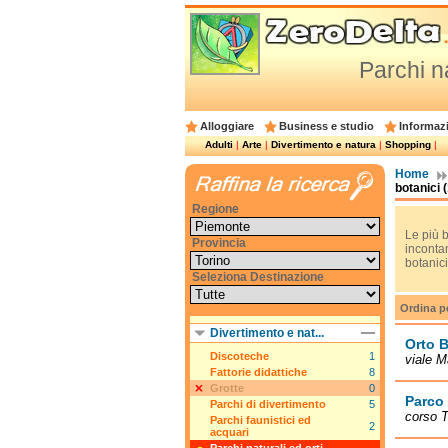
Parchi na
Alloggiare
Business e studio
Informazi
Adulti
|
Arte
|
Divertimento e natura
|
Shopping
|
Home
botanici 
Regione
Le più b
Provincia
incontam
botanici
Seleziona Destinazione
Ordina p
Divertimento e nat...
Orto 
Discoteche
1
viale M
Fattorie didattiche
8
Grotte
0
Parco 
Parchi di divertimento
5
corso T
Parchi faunistici ed
2
acquari