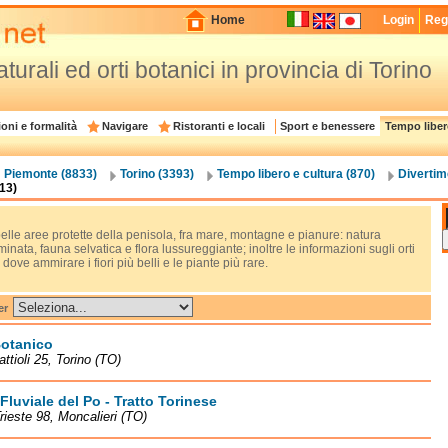
Home
Login
Regi
turali ed orti botanici in provincia di Torino
oni e formalità
Navigare
Ristoranti e locali
Sport e benessere
Tempo liber
Piemonte (8833)
Torino (3393)
Tempo libero e cultura (870)
Divertim
(13)
elle aree protette della penisola, fra mare, montagne e pianure: natura
inata, fauna selvatica e flora lussureggiante; inoltre le informazioni sugli orti
 dove ammirare i fiori più belli e le piante più rare.
er
Botanico
attioli 25, Torino (TO)
Fluviale del Po - Tratto Torinese
rieste 98, Moncalieri (TO)