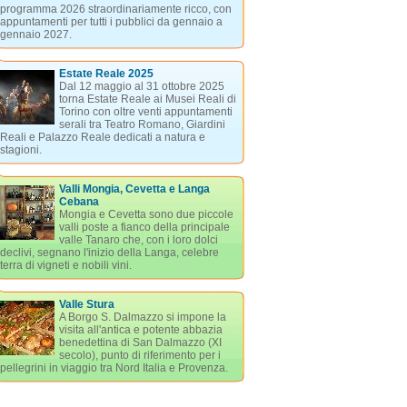
programma 2026 straordinariamente ricco, con
appuntamenti per tutti i pubblici da gennaio a
gennaio 2027.
Estate Reale 2025
Dal 12 maggio al 31 ottobre 2025
torna Estate Reale ai Musei Reali di
Torino con oltre venti appuntamenti
serali tra Teatro Romano, Giardini
Reali e Palazzo Reale dedicati a natura e
stagioni.
Valli Mongia, Cevetta e Langa
Cebana
Mongia e Cevetta sono due piccole
valli poste a fianco della principale
valle Tanaro che, con i loro dolci
declivi, segnano l'inizio della Langa, celebre
terra di vigneti e nobili vini.
Valle Stura
A Borgo S. Dalmazzo si impone la
visita all'antica e potente abbazia
benedettina di San Dalmazzo (XI
secolo), punto di riferimento per i
pellegrini in viaggio tra Nord Italia e Provenza.