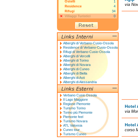
Ostelli
1
via No
Residence
4
Rifugi
34
Villaggi Turistici
0
Alberghi di Verbano-Cusio-Ossola
Residence di Verbano-Cusio-Ossola
Rifugi di Verbano-Cusio-Ossola
Alberghi di Vercelli
Alberghi di Torino
Alberghi di Novara
Alberghi di Cuneo
Alberghi di Biella
Alberghi di Asti
Alberghi di Alessandria
Verbano Cusio Ossola
Il Lago Maggiore
Regione Piemonte
Hotel 
Turismo Torino
via Mo
Torino più Piemonte
Piemonte feel
Turismo Novara
Hotel 
ATL Valsesia
corso M
Cuneo tour
Turismo Cuneo