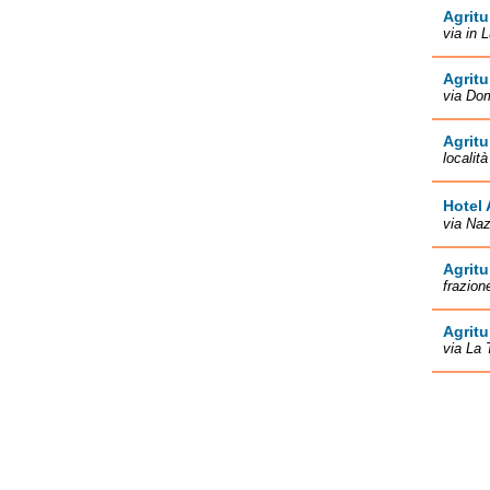
Agritu
via in 
Agritu
via Do
Agritu
localit
Hotel 
via Naz
Agritu
frazion
Agritu
via La 