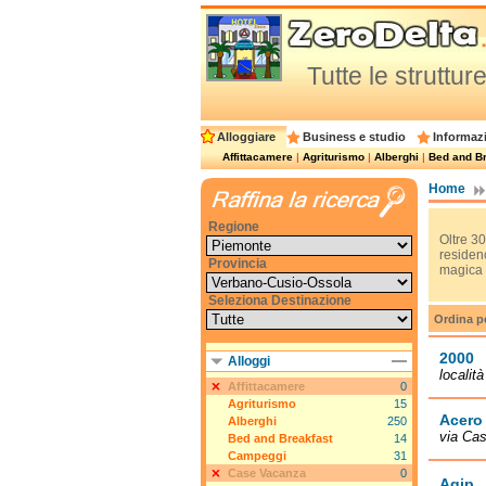
Tutte le struttu
Alloggiare
Business e studio
Informazi
Affittacamere
|
Agriturismo
|
Alberghi
|
Bed and Br
Home
Regione
Oltre 30
residenc
Provincia
magica a
Seleziona Destinazione
Ordina p
2000
Alloggi
localit
Affittacamere
0
Agriturismo
15
Acero
Alberghi
250
via Ca
Bed and Breakfast
14
Campeggi
31
Case Vacanza
0
Agip