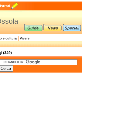
strati
-Ossola
o e cultura
Vivere
gi (349)