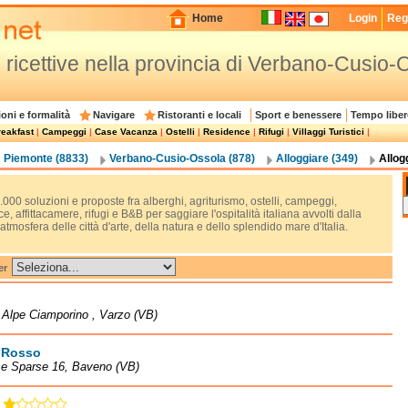
Home
Login
Regi
re ricettive nella provincia di Verbano-Cusio
oni e formalità
Navigare
Ristoranti e locali
Sport e benessere
Tempo liber
eakfast
|
Campeggi
|
Case Vacanza
|
Ostelli
|
Residence
|
Rifugi
|
Villaggi Turistici
|
Piemonte (8833)
Verbano-Cusio-Ossola (878)
Alloggiare (349)
Allog
.000 soluzioni e proposte fra alberghi, agriturismo, ostelli, campeggi,
e, affittacamere, rifugi e B&B per saggiare l'ospitalità italiana avvolti dalla
tmosfera delle città d'arte, della natura e dello splendido mare d'Italia.
er
à Alpe Ciamporino , Varzo (VB)
 Rosso
se Sparse 16, Baveno (VB)