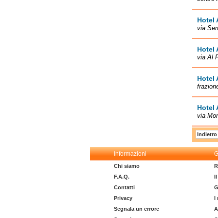
Hotel 
via Se
Hotel 
via Al 
Hotel 
frazion
Hotel 
via Mo
Indietro
Informazioni
G
Chi siamo
R
F.A.Q.
I
Contatti
G
Privacy
I
Segnala un errore
A