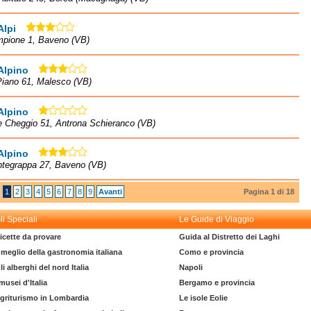
Alpi
mpione 1, Baveno (VB)
Alpino
Piano 61, Malesco (VB)
Alpino
e Cheggio 51, Antrona Schieranco (VB)
Alpino
ntegrappa 27, Baveno (VB)
1
2
3
4
5
6
7
8
9
Avanti
Pagina 1 di 18
li Speciali
Le Guide di Viaggio
icette da provare
Guida al Distretto dei Laghi
l meglio della gastronomia italiana
Como e provincia
li alberghi del nord Italia
Napoli
 musei d'Italia
Bergamo e provincia
griturismo in Lombardia
Le isole Eolie