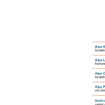
Alpe I
localit
Alpe 
frazion
Alpe O
localit
Alpe 
via Se
Hotel 
centro 