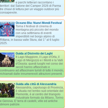
e parchi letterari raccontano i
territori: dal Salone del Camper 2026 di Parma
tre chiavi di lettura per un viaggio outdoor più
consapevole.
Oceano Blu: Nuovi Mondi Festival
Torna il festival di cinema di
montagna più piccolo del mondo
con una settimana di eventi
imperdibili nel borgo alpino di
Rittana, in bassa valle Stura, dal 1° al 6 luglio
2025.
Guida al Distretto dei Laghi
Il Lago Maggiore, il Lago d'Orta, il
Lago di Mergozzo e i Monti e la Valli
d'Ossola: questi luoghi nel corso dei
secoli hanno affascinato e
continuano ad affascinare turisti di tutto il mondo,
richiamati dalle innumerevoli attrazioni presenti.
Guida alla città di Alessandria
Alessandria, capoluogo di Provincia,
è situata nel lembo sud-orientale del
Piemonte, è al centro del triangolo
industriale formato da Milano, Torino
e Genova. E' terra di castelli, ville ed antiche
dimore patrizie.