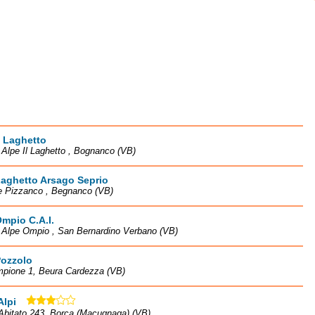
l Laghetto
à Alpe Il Laghetto , Bognanco (VB)
Laghetto Arsago Seprio
e Pizzanco , Begnanco (VB)
mpio C.A.I.
à Alpe Ompio , San Bernardino Verbano (VB)
Pozzolo
mpione 1, Beura Cardezza (VB)
Alpi
Abitato 243, Borca (Macugnaga) (VB)