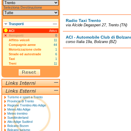
Seleziona Destinazione
Radio Taxi Trento
Trasporti
via Alcide Degasperi 27, Trento (TN)
ACI
Attivo
Aeroporti
0
ACI - Automobile Club di Bolzan
Affitto veicoli
11
corso Italia 19a, Bolzano (BZ)
Compagnie aeree
44
Motorizzazione civile
1
Strade ed autostrade
6
Taxi
1
Treni
11
Turismo e sport a Trento
Provincia di Trento
Regione Trentino Alto Adige
Meteo Alto Adige
Meteo trentino
Suedtirolerland
Alto Adige Sudtirol
Bolzano Bozen
Bolzano turismo