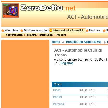
ACI - Automobile
Alloggiare
Business e studio
Informazioni e formalità
Navigare
R
Comunicazioni
|
Formalità
|
Informazioni
|
Trasporti
|
Home
Trentino Alto Adige (4359)
T
ACI - Automobile Club di
Trento
via del Brennero 98, Trento - 38100 (T
Tel:
Registrati
Orari
Lunedì
08:00 - 12:30
Martedì
08:00 - 12:30
Mercoledì
08:00 - 12:30